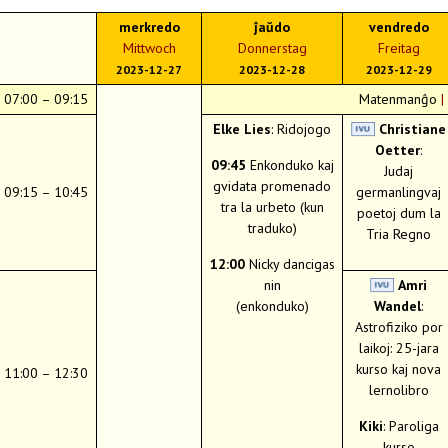
merkredo
ĵaŭdo
vendredo
Mittwoch
Donnerstag
Freitag
2023-12-27
2023-12-28
2023-12-29
07:00 – 09:15
Matenmanĝo
|
Elke Lies
: Ridojogo
Christiane
Oetter
:
09:45
Enkonduko kaj
Judaj
gvidata promenado
09:15 – 10:45
germanlingvaj
tra la urbeto (kun
poetoj dum la
traduko)
Tria Regno
12:00
Nicky dancigas
nin
Amri
(enkonduko)
Wandel
:
Astrofiziko por
laikoj: 25-jara
kurso kaj nova
11:00 – 12:30
lernolibro
Kiki
: Paroliga
kurso