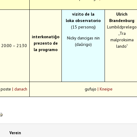
vizito de la
Ulrich
loka observatorio
Brandenburg
:
(15 personoj)
Lumbildprelego
„Tra
interkonatiĝo
Nicky dancigas nin
malproksima
prezento de
(daŭrigo)
20:00 – 21:30
lando“
la programo
poste
| danach
gufujo
| Kneipe
Verein