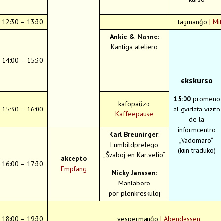
12:30 – 13:30
tagmanĝo
| Mi
Ankie & Nanne
:
Kantiga ateliero
14:00 – 15:30
ekskurso
15:00
promeno
kafopaŭzo
15:30 – 16:00
al gvidata vizito
Kaffeepause
de la
informcentro
Karl Breuninger
:
„Vadomaro“
Lumbildprelego
(kun traduko)
„Ŝvaboj en Kartvelio“
akcepto
16:00 – 17:30
Empfang
Nicky Janssen
:
Manlaboro
por plenkreskuloj
18:00 – 19:30
vespermanĝo
| Abendessen