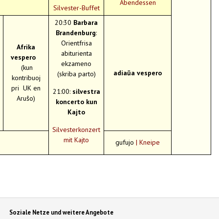
Abendessen
Silvester-Buffet
20:30
Barbara
Brandenburg
:
Orientfrisa
Afrika
abiturienta
vespero
ekzameno
(kun
adiaŭa vespero
(skriba parto)
kontribuoj
pri UK en
21:00:
silvestra
Aruŝo)
koncerto kun
Kajto
Silvesterkonzert
mit Kajto
gufujo
| Kneipe
Soziale Netze und weitere Angebote