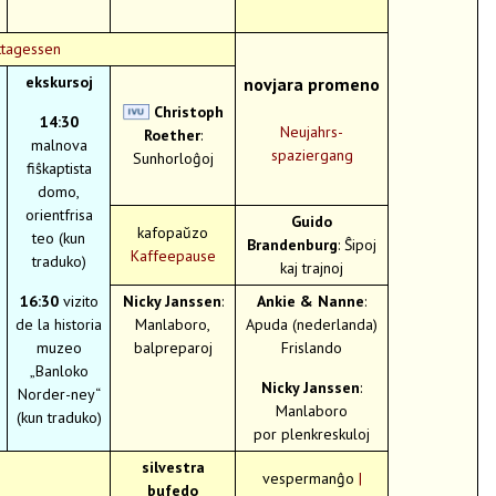
ttagessen
ekskursoj
novjara promeno
Christoph
14:30
Neujahrs-
Roether
:
malnova
spaziergang
Sunhorloĝoj
fiŝkaptista
domo,
orientfrisa
Guido
kafopaŭzo
teo (kun
Brandenburg
: Ŝipoj
Kaffeepause
traduko)
kaj trajnoj
16:30
vizito
Nicky Janssen
:
Ankie & Nanne
:
de la historia
Manlaboro,
Apuda (nederlanda)
muzeo
balpreparoj
Frislando
„Banloko
Nicky Janssen
:
Norder-ney“
Manlaboro
(kun traduko)
por plenkreskuloj
silvestra
vespermanĝo
|
bufedo