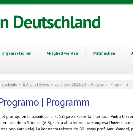
in Deutschland
Organisationen
Mitglied werden
Mitmachen
U
Sie sind hier
Startseite
»
⌛ Archiv | Arkivo
»
Luminesk' 2023/24
»
Programo | Programm
Programo | Programm
iel plurfoje en la pasinteco, ankaŭ ĉi-jare okazos la Internacia Vintra Univ
nternacia de la Sciencoj (AIS), simila al la Internacia Kongresa Universitato
estas popularnivelaj. La konstanta rektoro de IVU estas prof. Amri Wandel, 