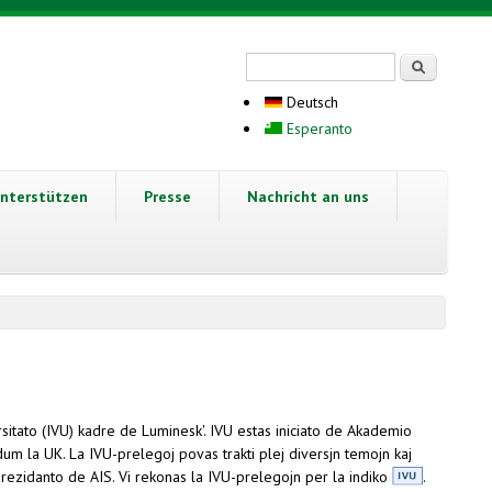
Suchformular
Suche
Deutsch
Esperanto
nterstützen
Presse
Nachricht an uns
ersitato (IVU) kadre de Luminesk'. IVU estas iniciato de Akademio
 dum la UK. La IVU-prelegoj povas trakti plej diversjn temojn kaj
prezidanto de AIS. Vi rekonas la IVU-prelegojn per la indiko
.