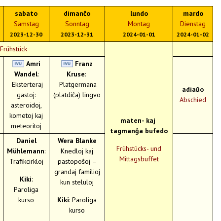
sabato
dimanĉo
lundo
mardo
Samstag
Sonntag
Montag
Dienstag
2023-12-30
2023-12-31
2024-01-01
2024-01-02
 Frühstück
Amri
Franz
Wandel
:
Kruse
:
Eksterteraj
Platgermana
adiaŭo
gastoj:
(platdiĉa) lingvo
Abschied
asteroidoj,
kometoj kaj
maten-
kaj
meteoritoj
tagmanĝa
bufedo
Daniel
Wera Blanke
Frühstücks- und
Mühlemann
:
Knedloj kaj
Mittagsbuffet
Trafikcirkloj
pastopoŝoj –
grandaj familioj
Kiki
:
kun steluloj
Paroliga
kurso
Kiki
: Paroliga
kurso