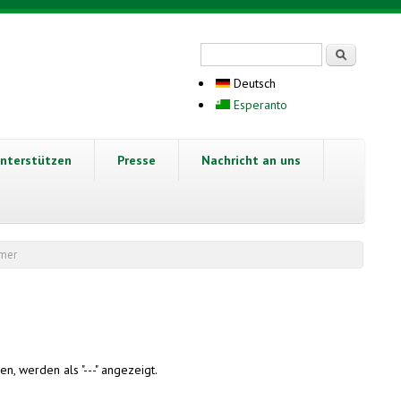
Suchformular
Suche
Deutsch
Esperanto
nterstützen
Presse
Nachricht an uns
hmer
n, werden als "---" angezeigt.