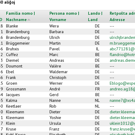
40 aliĝoj
Familia nomo |
Persona nomo |
Lando |
Retpoŝta adr
ID
Nachname
Vorname
Land
Adresse
18
Blanke
Wera
DE
---
1
Brandenburg
Barbara
DE
---
16
Brandenburg
Ulrich
DE
ulrichjbrand
11
Brüggemeier
Martin
DE
m.brueggeme
46
Bruhxis
Pavel
IL
abc771281@g
2
Cuffez
Marc
BE
flandrio@hot
3
Diemel
Andreas
DE
andreas.die
55
Doumont
Valère
BE
---
6
Ebel
Waldemar
DE
---
56
Frank
Christoph
DE
---
15
Groen
Werner
DE
Eblogo@espe
39
Grossmann
André
FR
andreo.ag18@
54
Jacques
Gerd
BE
---
45
Kalma
Nanne
NL
nanne7@xs4al
40
Keetlaer
Rob
NL
---
20
Kleemann
Dieter
DE
dieter.kleem
21
Kleemann
Yoshie
DE
dieter.kleem
7
Klein
Ursula
DE
uklein1012@
27
Kruse
Franz
DE
franz.kruse@
28
Kuhl-Kruse
Elisabeth
DE
elisabeth.kuhl