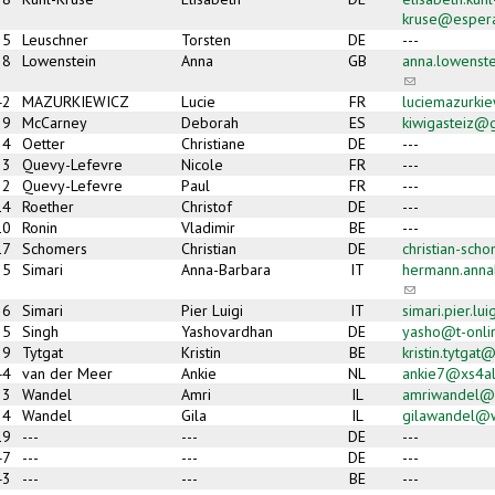
kruse@espera
35
Leuschner
Torsten
DE
---
38
Lowenstein
Anna
GB
anna.lowenst
(link sends e-
42
MAZURKIEWICZ
Lucie
FR
luciemazurki
29
McCarney
Deborah
ES
kiwigasteiz@
4
Oetter
Christiane
DE
---
23
Quevy-Lefevre
Nicole
FR
---
22
Quevy-Lefevre
Paul
FR
---
14
Roether
Christof
DE
---
10
Ronin
Vladimir
BE
---
17
Schomers
Christian
DE
christian-sc
25
Simari
Anna-Barbara
IT
hermann.ann
(link sends e-
26
Simari
Pier Luigi
IT
simari.pier.l
5
Singh
Yashovardhan
DE
yasho@t-onli
9
Tytgat
Kristin
BE
kristin.tytgat
44
van der Meer
Ankie
NL
ankie7@xs4all
33
Wandel
Amri
IL
amriwandel@
34
Wandel
Gila
IL
gilawandel@w
19
---
---
DE
---
47
---
---
DE
---
43
---
---
BE
---