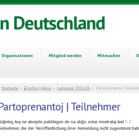
in Deutschland
Organisationen
Mitglied werden
Mitmachen
U
Sie sind hier
Startseite
»
⌛ Archiv | Arkivo
»
Luminesk' 2025/26
»
Partoprenantoj | Teilne
Partoprenantoj | Teilnehmer
liĝintoj, kiuj ne akceptis publikigon de sia aliĝo, estas montrataj kiel "---".
Teilnehmer, die der Veröffentlichung ihrer Anmeldung nicht zugestimmt habe