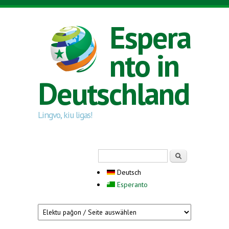
Direkt zum Inhalt
Espera
nto in
Deutschland
Lingvo, kiu ligas!
Suchformular
Suche
Deutsch
Esperanto