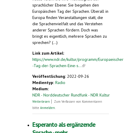
sprachlicher Ebene: Sie begehen den
Europäischen Tag der Sprachen. Überall in
Europa finden Veranstaltungen statt, die
die Sprachenvielfalt und das Verstehen
anderer Sprachen fördern. Doch was
bringt es eigentlich, mehrere Sprachen zu
sprechen? (...)
Link zum Artikel:
https://www.ndr.de/kultur/programm/Europaeischer
-Tag-der-Sprachen-Eine-s...
(link is external)
Veröffentlichung:
2022-09-26
Medientyp:
Radio
Medium:
NDR - Norddeutscher Rundfunk - NDR Kultur
über Europäischer Tag der Sprachen - eine
Weiterlesen
Zum Verfassen von Kommentaren
schwedisch-russische Familie erzählt
bitte
Anmelden
.
Esperanto als ergänzende
Sprache - mehr