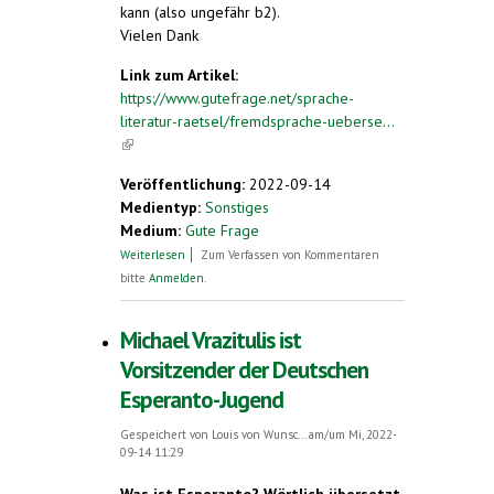
kann (also ungefähr b2).
Vielen Dank
Link zum Artikel:
https://www.gutefrage.net/sprache-
literatur-raetsel/fremdsprache-ueberse...
(link is external)
Veröffentlichung:
2022-09-14
Medientyp:
Sonstiges
Medium:
Gute Frage
über Wie schnell lernt man Esperanto?
Weiterlesen
Zum Verfassen von Kommentaren
bitte
Anmelden
.
Michael Vrazitulis ist
Vorsitzender der Deutschen
Esperanto-Jugend
Gespeichert von
Louis von Wunsc...
am/um Mi, 2022-
09-14 11:29