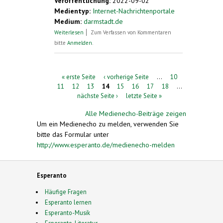
Veröffentlichung:
2022-09-02
Medientyp:
Internet-Nachrichtenportale
Medium:
darmstadt.de
über Esperantogruppe zu Besuch in
Weiterlesen
Zum Verfassen von Kommentaren
Brescia
bitte
Anmelden
.
Seiten
« erste Seite
‹ vorherige Seite
…
10
11
12
13
14
15
16
17
18
…
nächste Seite ›
letzte Seite »
Alle Medienecho-Beiträge zeigen
Um ein Medienecho zu melden, verwenden Sie
bitte das Formular unter
http://www.esperanto.de/medienecho-melden
Esperanto
Häufige Fragen
Esperanto lernen
Esperanto-Musik