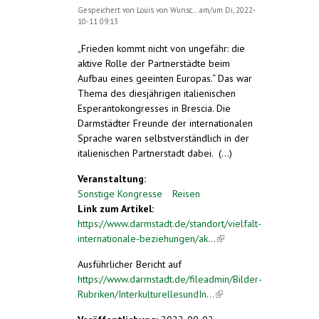
Gespeichert von
Louis von Wunsc...
am/um Di, 2022-
10-11 09:13
„Frieden kommt nicht von ungefähr: die
aktive Rolle der Partnerstädte beim
Aufbau eines geeinten Europas.“ Das war
Thema des diesjährigen italienischen
Esperantokongresses in Brescia. Die
Darmstädter Freunde der internationalen
Sprache waren selbstverständlich in der
italienischen Partnerstadt dabei. (...)
Veranstaltung:
Sonstige Kongresse
Reisen
Link zum Artikel:
https://www.darmstadt.de/standort/vielfalt-
internationale-beziehungen/ak...
(link is
external)
Ausführlicher Bericht auf
https://www.darmstadt.de/fileadmin/Bilder-
Rubriken/InterkulturellesundIn...
(link is
external)