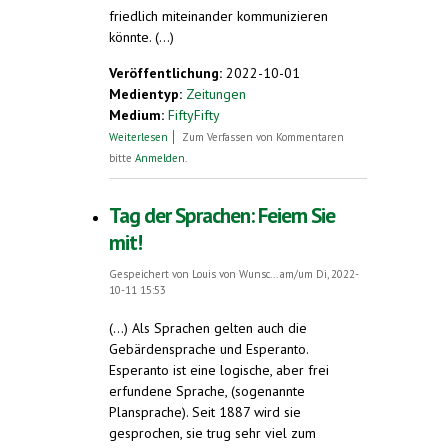
friedlich miteinander kommunizieren
könnte. (...)
Veröffentlichung:
2022-10-01
Medientyp:
Zeitungen
Medium:
FiftyFifty
über Friedenssprache Esperanto
Weiterlesen
Zum Verfassen von Kommentaren
bitte
Anmelden
.
Tag der Sprachen: Feiern Sie
mit!
Gespeichert von
Louis von Wunsc...
am/um Di, 2022-
10-11 15:53
(...) Als Sprachen gelten auch die
Gebärdensprache und Esperanto.
Esperanto ist eine logische, aber frei
erfundene Sprache, (sogenannte
Plansprache). Seit 1887 wird sie
gesprochen, sie trug sehr viel zum