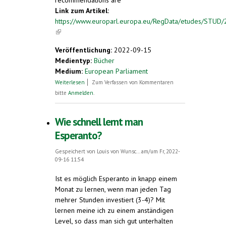
Link zum Artikel:
https://www.europarl.europa.eu/RegData/etudes/STU
(link is external)
Veröffentlichung:
2022-09-15
Medientyp:
Bücher
Medium:
European Parliament
über The European Union’s approach to
Weiterlesen
Zum Verfassen von Kommentaren
multilingualism in its own communications
bitte
Anmelden
.
policy
Wie schnell lernt man
Esperanto?
Gespeichert von
Louis von Wunsc...
am/um Fr, 2022-
09-16 11:54
Ist es möglich Esperanto in knapp einem
Monat zu lernen, wenn man jeden Tag
mehrer Stunden investiert (3-4)? Mit
lernen meine ich zu einem anständigen
Level, so dass man sich gut unterhalten