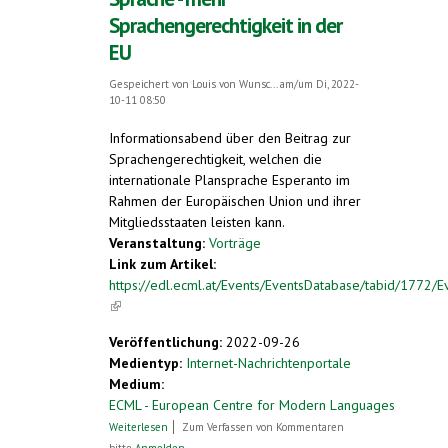
Sprachengerechtigkeit in der
EU
Gespeichert von
Louis von Wunsc...
am/um Di, 2022-
10-11 08:50
Informationsabend über den Beitrag zur
Sprachengerechtigkeit, welchen die
internationale Plansprache Esperanto im
Rahmen der Europäischen Union und ihrer
Mitgliedsstaaten leisten kann.
Veranstaltung:
Vorträge
Link zum Artikel:
https://edl.ecml.at/Events/EventsDatabase/tabid/1772/E
(link is external)
Veröffentlichung:
2022-09-26
Medientyp:
Internet-Nachrichtenportale
Medium:
ECML - European Centre for Modern Languages
über Esperanto als ergänzende Sprache -
Weiterlesen
Zum Verfassen von Kommentaren
mehr Sprachengerechtigkeit in der EU