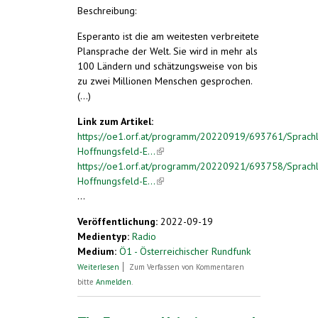
Beschreibung:
Esperanto ist die am weitesten verbreitete
Plansprache der Welt. Sie wird in mehr als
100 Ländern und schätzungsweise von bis
zu zwei Millionen Menschen gesprochen.
(...)
Link zum Artikel:
https://oe1.orf.at/programm/20220919/693761/Sprachl
Hoffnungsfeld-E...
(link is external)
https://oe1.orf.at/programm/20220921/693758/Sprachl
Hoffnungsfeld-E...
(link is external)
...
Veröffentlichung:
2022-09-19
Medientyp:
Radio
Medium:
Ö1 - Österreichischer Rundfunk
über Sprachliches Hoffnungsfeld
Weiterlesen
Zum Verfassen von Kommentaren
Esperanto
bitte
Anmelden
.