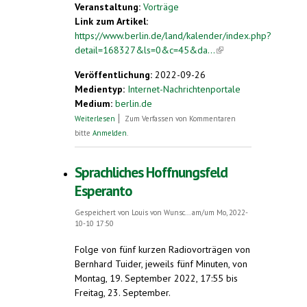
Veranstaltung:
Vorträge
Link zum Artikel:
https://www.berlin.de/land/kalender/index.php?
detail=168327&ls=0&c=45&da...
(link is
external)
Veröffentlichung:
2022-09-26
Medientyp:
Internet-Nachrichtenportale
Medium:
berlin.de
über Esperanto als ergänzende Sprache -
Weiterlesen
Zum Verfassen von Kommentaren
mehr Sprachengerechtigkeit in der EU
bitte
Anmelden
.
Sprachliches Hoffnungsfeld
Esperanto
Gespeichert von
Louis von Wunsc...
am/um Mo, 2022-
10-10 17:50
Folge von fünf kurzen Radiovorträgen von
Bernhard Tuider, jeweils fünf Minuten, von
Montag, 19. September 2022, 17:55 bis
Freitag, 23. September.