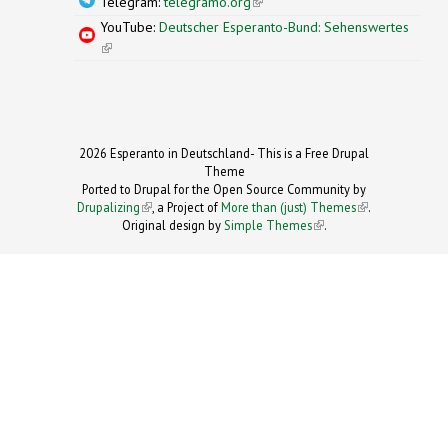
Telegram:
telegramo.org
(link is external)
YouTube:
Deutscher Esperanto-Bund: Sehenswertes
(link is external)
2026 Esperanto in Deutschland- This is a Free Drupal
Theme
Ported to Drupal for the Open Source Community by
Drupalizing
(link is external)
, a Project of
More than (just) Themes
(link is
.
Original design by
Simple Themes
.
(link is
external)
external)