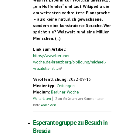
Was ist Esperanto? Wörtlich übersetzt
„ein Hoffender“ und laut Wikipedia die
am weitesten verbreitete Plansprache
– also keine natürlich gewachsene,
sondern eine konstruierte Sprache. Wer
spricht sie? Weltweit rund eine Million
Menschen. (...)
Link zum Artikel:
https://www.berliner-
woche.de/kreuzberg/c-bildung/michael-
vrazitulis-ist...
(link is external)
Veröffentlichung:
2022-09-13
Medientyp:
Zeitungen
Medium:
Berliner Woche
über Michael Vrazitulis ist Vorsitzender
Weiterlesen
Zum Verfassen von Kommentaren
der Deutschen Esperanto-Jugend
bitte
Anmelden
.
Esperantogruppe zu Besuch in
Brescia