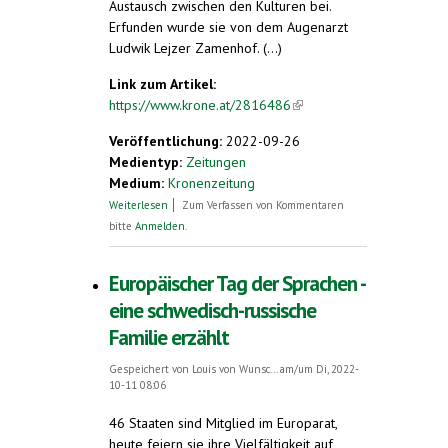
Austausch zwischen den Kulturen bei.
Erfunden wurde sie von dem Augenarzt
Ludwik Lejzer Zamenhof. (...)
Link zum Artikel:
https://www.krone.at/2816486
(link is
external)
Veröffentlichung:
2022-09-26
Medientyp:
Zeitungen
Medium:
Kronenzeitung
über Tag der Sprachen: Feiern Sie mit!
Weiterlesen
Zum Verfassen von Kommentaren
bitte
Anmelden
.
Europäischer Tag der Sprachen -
eine schwedisch-russische
Familie erzählt
Gespeichert von
Louis von Wunsc...
am/um Di, 2022-
10-11 08:06
46 Staaten sind Mitglied im Europarat,
heute feiern sie ihre Vielfältigkeit auf