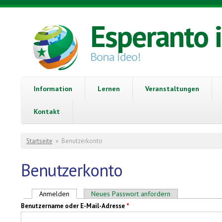
Direkt zum Inhalt
Esperanto 
Bona ideo!
Information
Lernen
Veranstaltungen
Kontakt
Sie sind hier
Startseite
»
Benutzerkonto
Benutzerkonto
Haupt-Reiter
Anmelden
(aktiver Reiter)
Neues Passwort anfordern
Benutzername oder E-Mail-Adresse
*