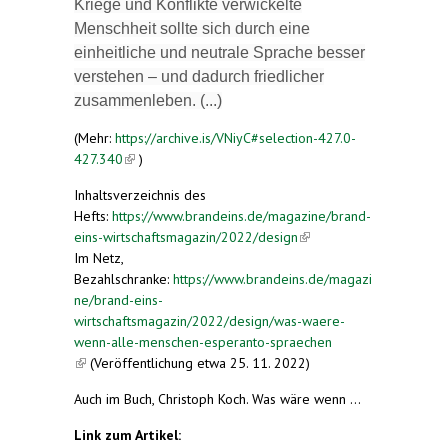
Kriege und Konflikte verwickelte
Menschheit sollte sich durch eine
einheitliche und neutrale Sprache besser
verstehen – und dadurch friedlicher
zusammenleben. (...)
(Mehr:
https://archive.is/VNiyC#selection-427.0-
427.340
(link is external)
)
Inhaltsverzeichnis des
Hefts:
https://www.brandeins.de/magazine/brand-
eins-wirtschaftsmagazin/2022/design
(link is
Im Netz,
external)
Bezahlschranke:
https://www.brandeins.de/magazi
ne/brand-eins-
wirtschaftsmagazin/2022/design/was-waere-
wenn-alle-menschen-esperanto-spraechen
(link is external)
(Veröffentlichung etwa 25. 11. 2022)
Auch im Buch, Christoph Koch. Was wäre wenn ...
Link zum Artikel: