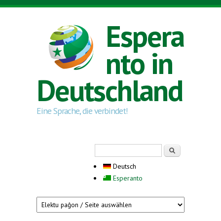
Direkt zum Inhalt
Espera
nto in
Deutschland
Eine Sprache, die verbindet!
Suchformular
Suche
Deutsch
Esperanto