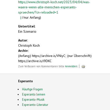
https://www.christoph-koch.net/2023/04/04/was-
waere-wenn-alle-menschen-esperanto-
spraechen/?cn-reloaded=1
(
(link is external)
nur Anfang)
Untertitel:
Ein Szenario
Autor:
Christoph Koch
Archiv:
(Anfang:) https://archive.is/VNiyC; (nur Überschrift:)
https://archive.is/i9DKC
Zum Verfassen von Kommentaren bitte
Anmelden
.
Esperanto
Häufige Fragen
Esperanto lernen
Esperanto-Musik
Esperanto-Literatur