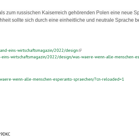
 zum russischen Kaiserreich gehörenden Polen eine neue Sprac
heit sollte sich durch eine einheitliche und neutrale Sprache b
nal)
and-eins-wirtschaftsmagazin/2022/design
(link is external)
d-eins-wirtschaftsmagazin/2022/design/was-waere-wenn-alle-menschen-e
s-waere-wenn-alle-menschen-esperanto-spraechen/?cn-reloaded=1
/i9DKC