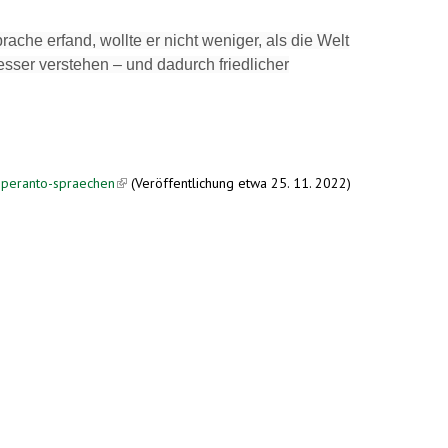
he erfand, wollte er nicht weniger, als die Welt
esser verstehen – und dadurch friedlicher
speranto-spraechen
(link is external)
(Veröffentlichung etwa 25. 11. 2022)