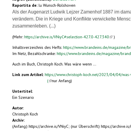
Raportita de:
lu Wunsch-Rolshoven
Als der Augenarzt Ludwik Lejzer Zamenhof 1887 im damals
verändern. Die in Kriege und Konflikte verwickelte Mensch
zusammenleben. (...)
(Mehr:
https://archive.is/VNiyC#selection-427.0-427.340
(link is exter
)
Inhaltsverzeichnis des Hefts:
https://www.brandeins.de/magazine/br
Im Netz, Bezahlschranke:
https://www.brandeins.de/magazine/bran
Auch im Buch, Christoph Koch. Was wäre wenn ...
Link zum Artikel:
https://www.christoph-koch.net/2023/04/04/wa
(
(link is external)
nur Anfang)
Untertitel:
Ein Szenario
Autor:
Christoph Koch
Archiv:
(Anfang:) https://archive.is/VNiyC; (nur Überschrift:) https://archive.is