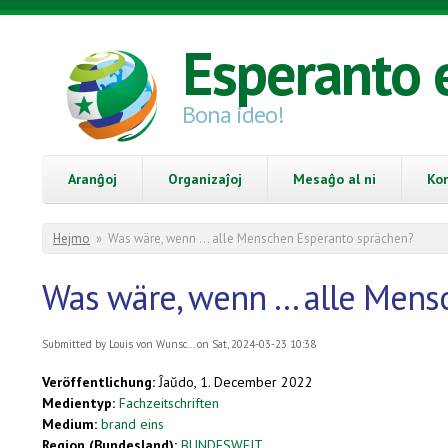
Skip to main content
Esperanto 
Bona ideo!
Aranĝoj
Organizaĵoj
Mesaĝo al ni
Ko
You are here
Hejmo
»
Was wäre, wenn ... alle Menschen Esperanto sprächen?
Was wäre, wenn ... alle Men
Submitted by
Louis von Wunsc...
on Sat, 2024-03-23 10:38
Veröffentlichung:
Ĵaŭdo, 1. December 2022
Medientyp:
Fachzeitschriften
Medium:
brand eins
Region (Bundesland):
BUNDESWEIT