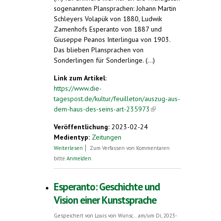
sogenannten Plansprachen: Johann Martin
Schleyers Volapük von 1880, Ludwik
Zamenhofs Esperanto von 1887 und
Giuseppe Peanos Interlingua von 1903.
Das blieben Plansprachen von
Sonderlingen für Sonderlinge. (...)
Link zum Artikel:
https://www.die-
tagespost.de/kultur/feuilleton/auszug-aus-
dem-haus-des-seins-art-235973
(link is
external)
Veröffentlichung:
2023-02-24
Medientyp:
Zeitungen
über Auszug aus dem Haus des Seins
Weiterlesen
Zum Verfassen von Kommentaren
bitte
Anmelden
.
Esperanto: Geschichte und
Vision einer Kunstsprache
Gespeichert von
Louis von Wunsc...
am/um Di, 2023-