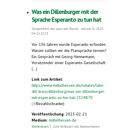
Was ein Dillenburger mit der
Sprache Esperanto zu tun hat
Gespeichert von
Louis von Wunsc...
am/um Di, 2023-
04-11 11:23
Vor 136 Jahren wurde Esperanto erfunden.
Warum sollten wir die Plansprache lernen?
Ein Gespräch mit Georg Hennemann,
Vorsitzender einer Esperanto-Gesellschaft.
(...)
Link zum Artikel:
https://www.mittelhessen.de/lokales/lahn-
dill-kreis/dillenburg/was-ein-dillenburger-
mit-esperanto-zu-tun-hat-2324870
(
(link is external)
Bezahlschranke)
Veröffentlichung:
2023-02-21
Medium:
mittelhessen.de
über Was ein Dillenburger mit der
Weiterlesen
Zum Verfassen von Kommentaren