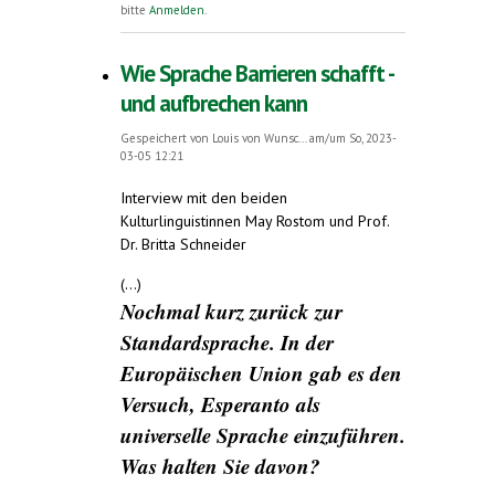
Sprache Esperanto zu tun hat
bitte
Anmelden
.
Wie Sprache Barrieren schafft -
und aufbrechen kann
Gespeichert von
Louis von Wunsc...
am/um So, 2023-
03-05 12:21
Interview mit den beiden
Kulturlinguistinnen May Rostom und Prof.
Dr. Britta Schneider
(...)
Nochmal kurz zurück zur
Standardsprache. In der
Europäischen Union gab es den
Versuch, Esperanto als
universelle Sprache einzuführen.
Was halten Sie davon?