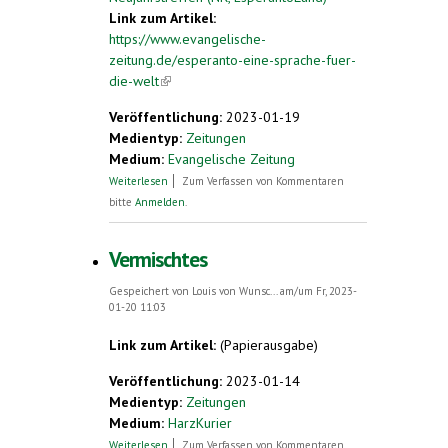
Link zum Artikel:
https://www.evangelische-
zeitung.de/esperanto-eine-sprache-fuer-
die-welt
(link is external)
Veröffentlichung:
2023-01-19
Medientyp:
Zeitungen
Medium:
Evangelische Zeitung
über Esperanto – eine Sprache für die
Weiterlesen
Zum Verfassen von Kommentaren
Welt
bitte
Anmelden
.
Vermischtes
Gespeichert von
Louis von Wunsc...
am/um Fr, 2023-
01-20 11:03
Link zum Artikel:
(Papierausgabe)
Veröffentlichung:
2023-01-14
Medientyp:
Zeitungen
Medium:
HarzKurier
über Vermischtes
Weiterlesen
Zum Verfassen von Kommentaren