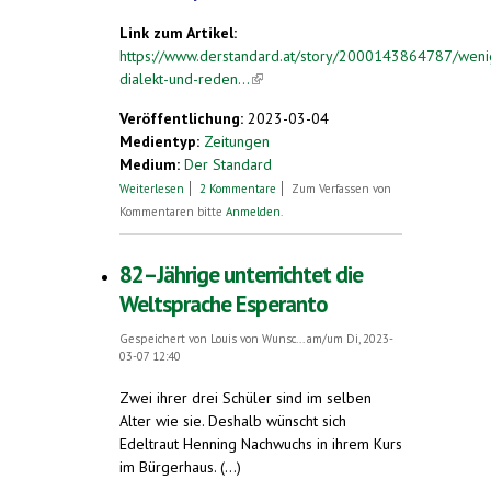
Link zum Artikel:
https://www.derstandard.at/story/2000143864787/weni
dialekt-und-reden...
(link is external)
Veröffentlichung:
2023-03-04
Medientyp:
Zeitungen
Medium:
Der Standard
über Weniger Dialekt und Reden mit
Weiterlesen
2 Kommentare
Zum Verfassen von
Maschinen: Neun Thesen zur Zukunft der
Kommentaren bitte
Anmelden
.
Sprache
82–Jährige unterrichtet die
Weltsprache Esperanto
Gespeichert von
Louis von Wunsc...
am/um Di, 2023-
03-07 12:40
Zwei ihrer drei Schüler sind im selben
Alter wie sie. Deshalb wünscht sich
Edeltraut Henning Nachwuchs in ihrem Kurs
im Bürgerhaus. (...)