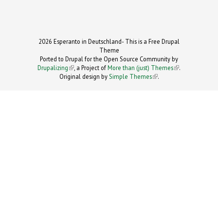
2026 Esperanto in Deutschland- This is a Free Drupal
Theme
Ported to Drupal for the Open Source Community by
Drupalizing
(link is external)
, a Project of
More than (just) Themes
(link is
.
Original design by
Simple Themes
.
(link is
external)
external)