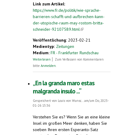
Link zum Artikel:
https://www.fr.de/politik/wie-sprache-
barrieren-schafft-und-aufbrechen-kann-
der-utopische-raum-may-rostom-britta-
schneider-92107589.html
(link is external)
Veröffentlichung:
2023-02-21
Medientyp:
Zeitungen
Medium:
FR - Frankfurter Rundschau
über Wie Sprache Barrieren schafft - und
Weiterlesen
Zum Verfassen von Kommentaren
aufbrechen kann
bitte
Anmelden
.
„En la granda maro estas
malgranda insulo ...“
Gespeichert von
Louis von Wunsc...
am/um Do, 2023-
01-26 15:36
Verstehen Sie es? Wenn Sie an eine kleine
Insel im großen Meer denken, haben Sie
soeben Ihren ersten Esperanto-Satz