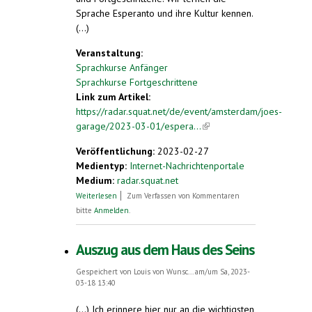
Sprache Esperanto und ihre Kultur kennen.
(...)
Veranstaltung:
Sprachkurse Anfänger
Sprachkurse Fortgeschrittene
Link zum Artikel:
https://radar.squat.net/de/event/amsterdam/joes-
garage/2023-03-01/espera...
(link is
external)
Veröffentlichung:
2023-02-27
Medientyp:
Internet-Nachrichtenportale
Medium:
radar.squat.net
über Esperanto-Atelieroj: kursovespero 5
Weiterlesen
Zum Verfassen von Kommentaren
bitte
Anmelden
.
Auszug aus dem Haus des Seins
Gespeichert von
Louis von Wunsc...
am/um Sa, 2023-
03-18 13:40
(...) Ich erinnere hier nur an die wichtigsten