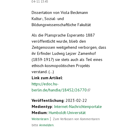
04-11 13:45
Dissertation von Viola Beckmann
Kultur-, Sozial- und
Bildungswissenschaftliche Fakultät
Als die Plansprache Esperanto 1887
veröffentlicht wurde, blieb den
Zeitgenossen weitgehend verborgen, dass
ihr Erfinder Ludwig Lejzer Zamenhof
(1859-1917) sie stets auch als Teil eines
ethisch-kosmopolitischen Projekts
verstand. (...)
Link zum Artikel:
https://edoc.hu-
berlin.de/handle/18452/26770
(link is
external)
Veröffentlichung:
2023-02-22
Medientyp:
Internet-Nachrichtenportale
Medium:
Humboldt-Universität
über Esperanto: Geschichte und Vision
Weiterlesen
Zum Verfassen von Kommentaren
einer Kunstsprache
bitte
Anmelden
.