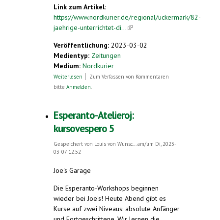
Link zum Artikel:
https://www.nordkurier.de/regional/uckermark/82-
jaehrige-unterrichtet-di...
(link is external)
Veröffentlichung:
2023-03-02
Medientyp:
Zeitungen
Medium:
Nordkurier
über 82–Jährige unterrichtet die
Weiterlesen
Zum Verfassen von Kommentaren
Weltsprache Esperanto
bitte
Anmelden
.
Esperanto-Atelieroj:
kursovespero 5
Gespeichert von
Louis von Wunsc...
am/um Di, 2023-
03-07 12:52
Joe's Garage
Die Esperanto-Workshops beginnen
wieder bei Joe's! Heute Abend gibt es
Kurse auf zwei Niveaus: absolute Anfänger
und Fortgeschrittene. Wir lernen die