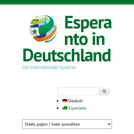
Direkt zum Inhalt
Espera
nto in
Deutschland
Die internationale Sprache!
Suchformular
Suche
Deutsch
Esperanto