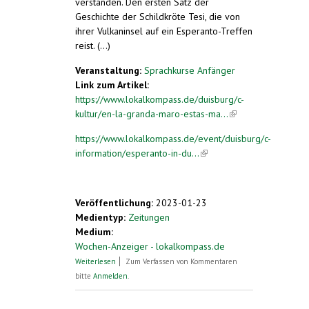
verstanden. Den ersten Satz der
Geschichte der Schildkröte Tesi, die von
ihrer Vulkaninsel auf ein Esperanto-Treffen
reist. (...)
Veranstaltung:
Sprachkurse Anfänger
Link zum Artikel:
https://www.lokalkompass.de/duisburg/c-
kultur/en-la-granda-maro-estas-ma...
(link is
external)
https://www.lokalkompass.de/event/duisburg/c-
information/esperanto-in-du...
(link is
external)
Veröffentlichung:
2023-01-23
Medientyp:
Zeitungen
Medium:
Wochen-Anzeiger - lokalkompass.de
über „En la granda maro estas malgranda
Weiterlesen
Zum Verfassen von Kommentaren
insulo ...“
bitte
Anmelden
.