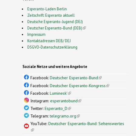
Esperanto-Laden Berlin
Zeitschrift: Esperanto aktuell
Deutsche Esperanto-Jugend (DEJ)
Deutscher Esperanto-Bund (DEB)
(link is external)
Impressum
Kontaktadressen DEB/ DEJ
DSGVO-Datenschutzerklärung
Soziale Netze und weitere Angebote
Facebook:
Deutscher Esperanto-Bund
(link is
external)
Facebook:
Deutscher Esperanto-Kongress
(link is
external)
Facebook:
Luminesk'
(link is external)
Instagram:
esperantobund
(link is external)
Twitter:
Esperanto_D
(link is external)
Telegram:
telegramo.org
(link is external)
YouTube:
Deutscher Esperanto-Bund: Sehenswertes
(link is external)