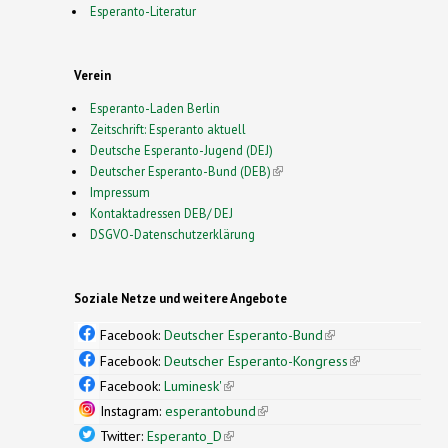
Esperanto-Literatur
Verein
Esperanto-Laden Berlin
Zeitschrift: Esperanto aktuell
Deutsche Esperanto-Jugend (DEJ)
Deutscher Esperanto-Bund (DEB)
(link is external)
Impressum
Kontaktadressen DEB/ DEJ
DSGVO-Datenschutzerklärung
Soziale Netze und weitere Angebote
Facebook:
Deutscher Esperanto-Bund
(link is
external)
Facebook:
Deutscher Esperanto-Kongress
(link is
external)
Facebook:
Luminesk'
(link is external)
Instagram:
esperantobund
(link is external)
Twitter:
Esperanto_D
(link is external)