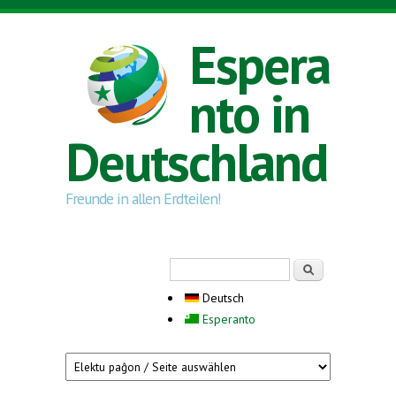
Direkt zum Inhalt
Espera
nto in
Deutschland
Freunde in allen Erdteilen!
Suchformular
Suche
Deutsch
Esperanto