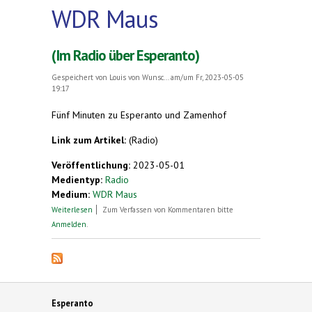
WDR Maus
(Im Radio über Esperanto)
Gespeichert von
Louis von Wunsc...
am/um Fr, 2023-05-05
19:17
Fünf Minuten zu Esperanto und Zamenhof
Link zum Artikel:
(Radio)
Veröffentlichung:
2023-05-01
Medientyp:
Radio
Medium:
WDR Maus
über (Im Radio über Esperanto)
Weiterlesen
Zum Verfassen von Kommentaren bitte
Anmelden
.
Esperanto