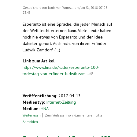
Gespeichert von
Louis von Wunsc...
am/um So, 2018-07-08
23:45
Esperanto ist eine Sprache, die jeder Mensch auf
der Welt leicht erlernen kann. Viele Leute haben
noch nie etwas von Esperanto und der Idee
dahinter gehört. Auch nicht von ihrem Erfinder
Ludwik Zamdorf. (...)
Link zum Artikel:
https://www.hna.de/kultur/esperanto-100-
todestag-von-erfinder-ludwik-zam...
(link is
external)
Veröffentlichung:
2017-04-13
Medientyp:
Internet-Zeitung
Medium:
HNA
über Esperanto: 100. Todestag von Erfinder
Weiterlesen
Zum Verfassen von Kommentaren bitte
Zamenhof
Anmelden
.