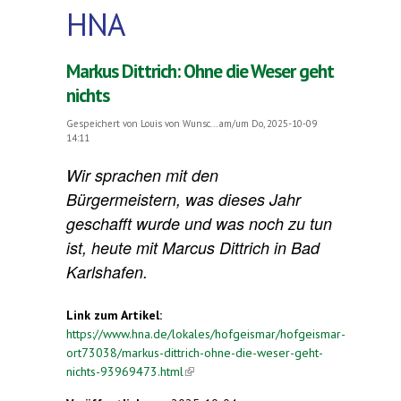
HNA
Markus Dittrich: Ohne die Weser geht
nichts
Gespeichert von
Louis von Wunsc...
am/um Do, 2025-10-09
14:11
Wir sprachen mit den
Bürgermeistern, was dieses Jahr
geschafft wurde und was noch zu tun
ist, heute mit Marcus Dittrich in Bad
Karlshafen.
Link zum Artikel:
https://www.hna.de/lokales/hofgeismar/hofgeismar-
ort73038/markus-dittrich-ohne-die-weser-geht-
nichts-93969473.html
(link is external)