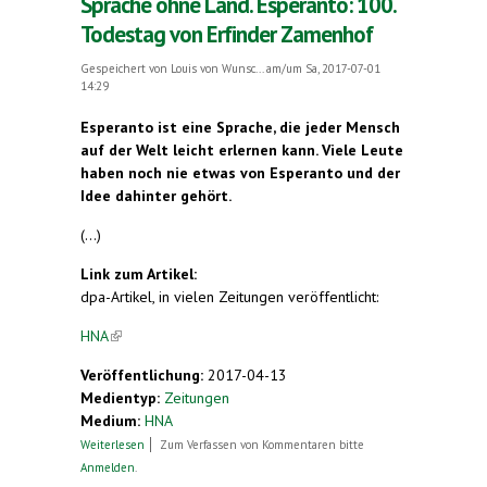
Sprache ohne Land. Esperanto: 100.
Todestag von Erfinder Zamenhof
Gespeichert von
Louis von Wunsc...
am/um Sa, 2017-07-01
14:29
Esperanto ist eine Sprache, die jeder Mensch
auf der Welt leicht erlernen kann. Viele Leute
haben noch nie etwas von Esperanto und der
Idee dahinter gehört.
(...)
Link zum Artikel:
dpa-Artikel, in vielen Zeitungen veröffentlicht:
HNA
(link is external)
Veröffentlichung:
2017-04-13
Medientyp:
Zeitungen
Medium:
HNA
über Sprache ohne Land. Esperanto: 100.
Weiterlesen
Zum Verfassen von Kommentaren bitte
Todestag von Erfinder Zamenhof
Anmelden
.