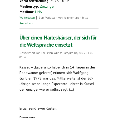
Veröffentlichung:
2025-10-04
Medientyp:
Zeitungen
Medium:
HNA
über Markus Dittrich: Ohne die Weser geht
Weiterlesen
Zum Verfassen von Kommentaren bitte
nichts
Anmelden
.
Über einen Harleshäuser, der sich für
die Weltsprache einsetzt
Gespeichert von
Louis von Wunsc...
am/um Do, 2023-01-05
01:32
Kassel – „Esperanto habe ich in 14 Tagen in der
Badewanne gelernt“, erinnert sich Wolfgang
Günther. 1978 war das. Mittlerweile ist der 82-
Jährige schon lange Esperanto-Lehrer in Kassel –
der einzige, wie er selbst sagt. (...)
Ergänzend zwei Kästen:
Esperanto