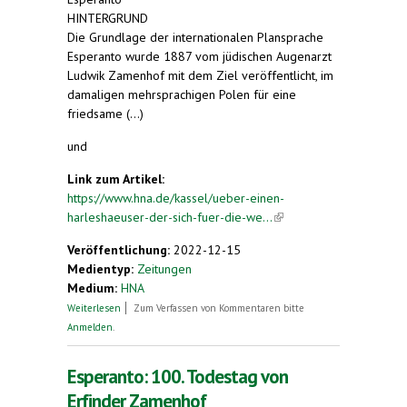
HINTERGRUND
Die Grundlage der internationalen Plansprache
Esperanto wurde 1887 vom jüdischen Augenarzt
Ludwik Zamenhof mit dem Ziel veröffentlicht, im
damaligen mehrsprachigen Polen für eine
friedsame (...)
und
Link zum Artikel:
https://www.hna.de/kassel/ueber-einen-
harleshaeuser-der-sich-fuer-die-we...
(link is
external)
Veröffentlichung:
2022-12-15
Medientyp:
Zeitungen
Medium:
HNA
über Über einen Harleshäuser, der sich für die
Weiterlesen
Zum Verfassen von Kommentaren bitte
Weltsprache einsetzt
Anmelden
.
Esperanto: 100. Todestag von
Erfinder Zamenhof