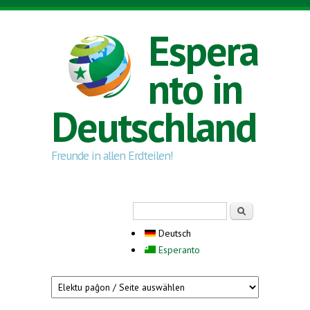
Direkt zum Inhalt
Espera
nto in
Deutschland
Freunde in allen Erdteilen!
Suchformular
Suche
Deutsch
Esperanto