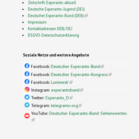
Zeitschrift: Esperanto aktuell
Deutsche Esperanto-Jugend (DEJ)
Deutscher Esperanto-Bund (DEB)
(link is external)
Impressum
Kontaktadressen DEB/ DEJ
DSGVO-Datenschutzerklärung
Soziale Netze und weitere Angebote
Facebook:
Deutscher Esperanto-Bund
(link is
external)
Facebook:
Deutscher Esperanto-Kongress
(link is
external)
Facebook:
Luminesk'
(link is external)
Instagram:
esperantobund
(link is external)
Twitter:
Esperanto_D
(link is external)
Telegram:
telegramo.org
(link is external)
YouTube:
Deutscher Esperanto-Bund: Sehenswertes
(link is external)