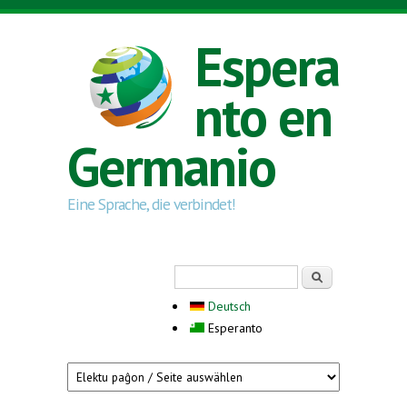
Skip to main content
Espera
nto en
Germanio
Eine Sprache, die verbindet!
Search form
Serĉi
Deutsch
Esperanto