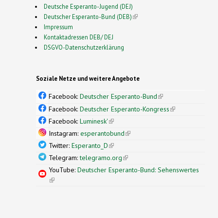
Deutsche Esperanto-Jugend (DEJ)
Deutscher Esperanto-Bund (DEB)
(link is external)
Impressum
Kontaktadressen DEB/ DEJ
DSGVO-Datenschutzerklärung
Soziale Netze und weitere Angebote
Facebook:
Deutscher Esperanto-Bund
(link is
external)
Facebook:
Deutscher Esperanto-Kongress
(link is
external)
Facebook:
Luminesk'
(link is external)
Instagram:
esperantobund
(link is external)
Twitter:
Esperanto_D
(link is external)
Telegram:
telegramo.org
(link is external)
YouTube:
Deutscher Esperanto-Bund: Sehenswertes
(link is external)