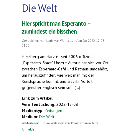
Die Welt
Hier spricht man Esperanto –
zumindest ein bisschen
Gespeichert von
Louis von Wunsc...
am/um Do, 2022-12-08
21:30
Herzberg am Harz ist seit 2006 offiziell
„Esperanto-Stadt“. Unsere Autorin hat sich vor Ort
zwischen Esperanto-Café und Rathaus umgehört,
um herauszufinden, wie weit man mit der
Kunstsprache kommt, und was ihr Vorteil
gegenüber Englisch sein soll. (...)
Link zum Artikel:
Veröffentlichung:
2022-12-08
Medientyp:
Zeitungen
Medium:
Die Welt
über Hier spricht man Esperanto – zumindest ein
Weiterlesen
Zum Verfassen von Kommentaren bitte
bisschen
Anmelden
.