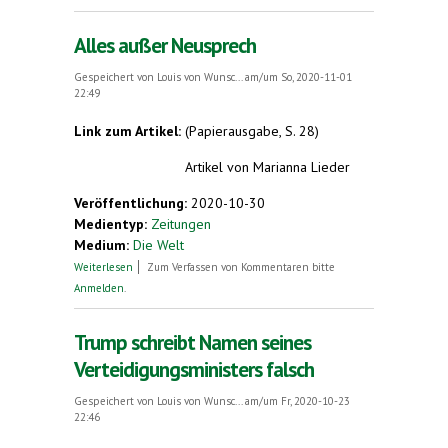
Alles außer Neusprech
Gespeichert von
Louis von Wunsc...
am/um So, 2020-11-01
22:49
Link zum Artikel:
(Papierausgabe, S. 28)
Artikel von
Marianna Lieder
Veröffentlichung:
2020-10-30
Medientyp:
Zeitungen
Medium:
Die Welt
über Alles außer Neusprech
Weiterlesen
Zum Verfassen von Kommentaren bitte
Anmelden
.
Trump schreibt Namen seines
Verteidigungsministers falsch
Gespeichert von
Louis von Wunsc...
am/um Fr, 2020-10-23
22:46