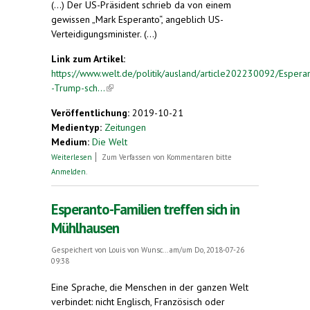
(...) Der US-Präsident schrieb da von einem
gewissen „Mark Esperanto“, angeblich US-
Verteidigungsminister. (...)
Link zum Artikel:
https://www.welt.de/politik/ausland/article202230092/Espera
-Trump-sch...
(link is external)
Veröffentlichung:
2019-10-21
Medientyp:
Zeitungen
Medium:
Die Welt
über Trump schreibt Namen seines
Weiterlesen
Zum Verfassen von Kommentaren bitte
Verteidigungsministers falsch
Anmelden
.
Esperanto-Familien treffen sich in
Mühlhausen
Gespeichert von
Louis von Wunsc...
am/um Do, 2018-07-26
09:38
Eine Sprache, die Menschen in der ganzen Welt
verbindet: nicht Englisch, Französisch oder