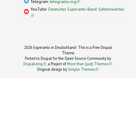
Telegram:
telegramo.org
(link is external)
YouTube:
Deutscher Esperanto-Bund: Sehenswertes
(link is external)
2026 Esperanto in Deutschland- This is a Free Drupal
Theme
Ported to Drupal for the Open Source Community by
Drupalizing
(link is external)
, a Project of
More than (just) Themes
(link is
.
Original design by
Simple Themes
.
(link is
external)
external)