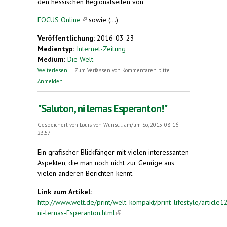
den hessischen Regionalseiten von
FOCUS Online
(link is external)
sowie (...)
Veröffentlichung:
2016-03-23
Medientyp:
Internet-Zeitung
Medium:
Die Welt
über Esperanto-Fans lernen Kunstsprache
Weiterlesen
Zum Verfassen von Kommentaren bitte
zunehmend im Internet
Anmelden
.
"Saluton, ni lernas Esperanton!"
Gespeichert von
Louis von Wunsc...
am/um So, 2015-08-16
23:57
Ein grafischer Blickfänger mit vielen interessanten
Aspekten, die man noch nicht zur Genüge aus
vielen anderen Berichten kennt.
Link zum Artikel:
http://www.welt.de/print/welt_kompakt/print_lifestyle/articl
ni-lernas-Esperanton.html
(link is external)