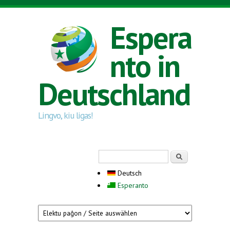
Direkt zum Inhalt
Espera
nto in
Deutschland
Lingvo, kiu ligas!
Suchformular
Suche
Deutsch
Esperanto