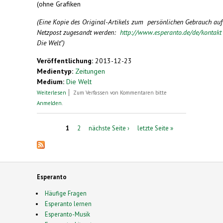
(ohne Grafiken
(Eine Kopie des Original-Artikels zum persönlichen Gebrauch au
Netzpost zugesandt werden:
http://www.esperanto.de/de/kontak
Die Welt")
Veröffentlichung:
2013-12-23
Medientyp:
Zeitungen
Medium:
Die Welt
über "Saluton, ni lernas Esperanton!"
Weiterlesen
Zum Verfassen von Kommentaren bitte
Anmelden
.
Seiten
1
2
nächste Seite ›
letzte Seite »
Esperanto
Häufige Fragen
Esperanto lernen
Esperanto-Musik