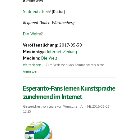
Bundesweit
Süddeutsche
(link is external)
(Kultur)
Regional Baden-Württemberg
Die Welt
(link is external)
Veröffentlichung:
2017-05-30
Medientyp:
Internet-Zeitung
Medium:
Die Welt
über Esperanto-Bund fordert Sprach-Info an
Weiterlesen
Zum Verfassen von Kommentaren bitte
deutschen Schulen
Anmelden
.
Esperanto-Fans lernen Kunstsprache
zunehmend im Internet
Gespeichert von
Louis von Wunsc...
am/um Mi, 2016-03-23
13:25