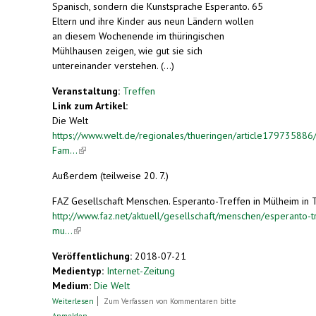
Spanisch, sondern die Kunstsprache Esperanto. 65
Eltern und ihre Kinder aus neun Ländern wollen
an diesem Wochenende im thüringischen
Mühlhausen zeigen, wie gut sie sich
untereinander verstehen. (...)
Veranstaltung:
Treffen
Link zum Artikel:
Die Welt
https://www.welt.de/regionales/thueringen/article179735886
Fam...
(link is external)
Außerdem (teilweise 20. 7.)
FAZ Gesellschaft Menschen. Esperanto-Treffen in Mülheim in 
http://www.faz.net/aktuell/gesellschaft/menschen/esperanto-tr
mu...
(link is external)
Veröffentlichung:
2018-07-21
Medientyp:
Internet-Zeitung
Medium:
Die Welt
über Esperanto-Familien treffen sich in
Weiterlesen
Zum Verfassen von Kommentaren bitte
Mühlhausen
Anmelden
.