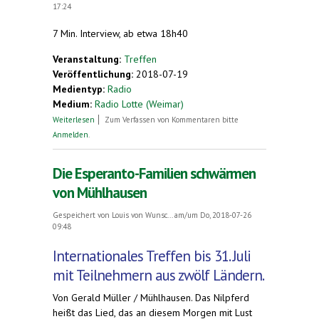
17:24
7 Min. Interview, ab etwa 18h40
Veranstaltung:
Treffen
Veröffentlichung:
2018-07-19
Medientyp:
Radio
Medium:
Radio Lotte (Weimar)
über (Über das Esperanto und das Familientreffen
Weiterlesen
Zum Verfassen von Kommentaren bitte
in Mühlhausen)
Anmelden
.
Die Esperanto-Familien schwärmen
von Mühlhausen
Gespeichert von
Louis von Wunsc...
am/um Do, 2018-07-26
09:48
Internationales Treffen bis 31. Juli
mit Teilnehmern aus zwölf Ländern.
Von Gerald Müller / Mühlhausen. Das Nilpferd
heißt das Lied, das an diesem Morgen mit Lust