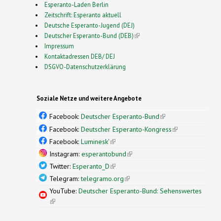
Esperanto-Laden Berlin
Zeitschrift: Esperanto aktuell
Deutsche Esperanto-Jugend (DEJ)
Deutscher Esperanto-Bund (DEB)
(link is external)
Impressum
Kontaktadressen DEB/ DEJ
DSGVO-Datenschutzerklärung
Soziale Netze und weitere Angebote
Facebook:
Deutscher Esperanto-Bund
(link is
external)
Facebook:
Deutscher Esperanto-Kongress
(link is
external)
Facebook:
Luminesk'
(link is external)
Instagram:
esperantobund
(link is external)
Twitter:
Esperanto_D
(link is external)
Telegram:
telegramo.org
(link is external)
YouTube:
Deutscher Esperanto-Bund: Sehenswertes
(link is external)