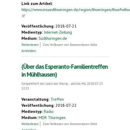
Link zum Artikel:
https://www.insuedthueringen.de/region/thueringen/thuefwthu
(link is external)
Veröffentlichung:
2018-07-21
Medientyp:
Internet-Zeitung
Medium:
Südthüringen.de
über Esperanto in Mühlhausen - Familien aus
Weiterlesen
Zum Verfassen von Kommentaren bitte
neun Ländern auf Freizeit
Anmelden
.
(Über das Esperanto-Familientreffen
in Mühlhausen)
Gespeichert von
Louis von Wunsc...
am/um Mo, 2018-07-23
12:21
Veranstaltung:
Treffen
Veröffentlichung:
2018-07-22
Medientyp:
Radio
Medium:
MDR Thüringen
über (Über das Esperanto-Familientreffen in
Weiterlesen
Zum Verfassen von Kommentaren bitte
Mühlhausen)
Anmelden
.