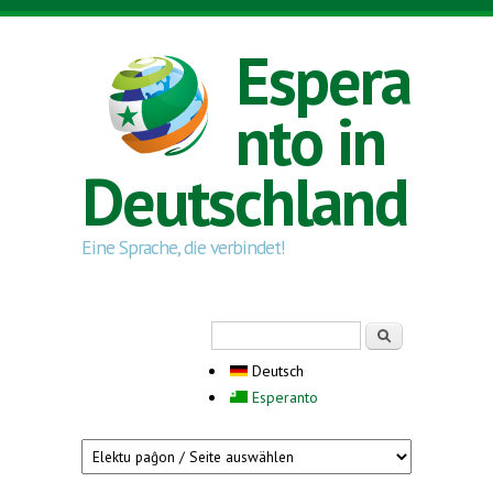
Direkt zum Inhalt
Espera
nto in
Deutschland
Eine Sprache, die verbindet!
Suchformular
Suche
Deutsch
Esperanto