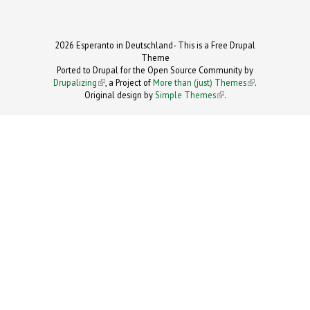
2026 Esperanto in Deutschland- This is a Free Drupal
Theme
Ported to Drupal for the Open Source Community by
Drupalizing
(link is external)
, a Project of
More than (just) Themes
(link is
.
Original design by
Simple Themes
.
(link is
external)
external)