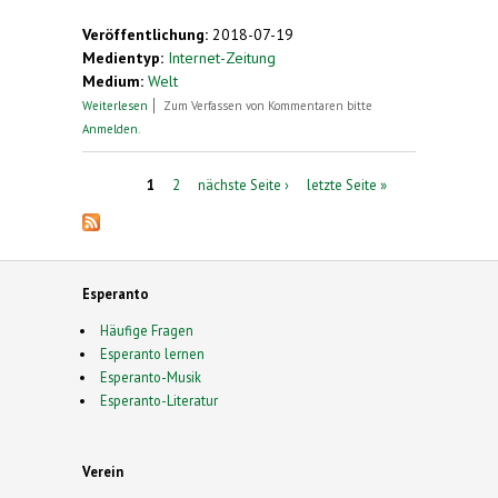
Veröffentlichung:
2018-07-19
Medientyp:
Internet-Zeitung
Medium:
Welt
über Thüringer Familie bei Esperanto-Treffen in
Weiterlesen
Zum Verfassen von Kommentaren bitte
Mühlhausen dabei
Anmelden
.
Seiten
1
2
nächste Seite ›
letzte Seite »
Esperanto
Häufige Fragen
Esperanto lernen
Esperanto-Musik
Esperanto-Literatur
Verein