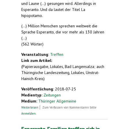
und Laune (...) gesungen wird. Allerdings in
Esperanto. Und da lautet der Titel La
hipopotamo.
(...) Million Menschen sprechen weltweit die
Sprache Esperanto, die vor mehr als 130 Jahren
(...)
(562 Wörter)
Veranstaltung:
Treffen
Link zum Artikel:
(Papierausgabe, Lokales, Bad Langensalza; auch
Thüringische Landeszeitung, Lokales, Unstrut-
Hainich-Kreis)
Veröffentlichung:
2018-07-25
Medientyp:
Zeitungen
Medium:
Thüringer Allgemeine
über Die Esperanto-Familien schwärmen von
Weiterlesen
Zum Verfassen von Kommentaren bitte
Mühlhausen
Anmelden
.