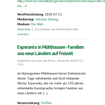
http://www.faz.net/aktuell/gesellschaft/menschen/esperanto-tr
mu...
(link is external)
Veröffentlichung:
2018-07-21
Medientyp:
Internet-Zeitung
Medium:
Die Welt
über Esperanto-Familien treffen sich in
Weiterlesen
Zum Verfassen von Kommentaren bitte
Mühlhausen
Anmelden
.
Esperanto in Mühlhausen - Familien
aus neun Ländern auf Freizeit
Gespeichert von
Louis von Wunsc...
am/um Mo, 2018-07-23
13:51
Im thüringischen Mühlhausen hören Einheimische
dieser Tage unbekannte und doch bekannte
Wörter. Esperanto, die vor mehr als 130 Jahren
entwickelte Kunstsprache, bringen Familien aus
neun Ländern mit. (...)
Veranstaltung:
Treffen