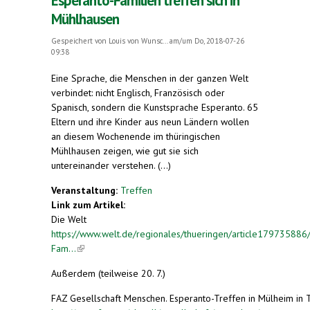
Esperanto-Familien treffen sich in
Mühlhausen
Gespeichert von
Louis von Wunsc...
am/um Do, 2018-07-26
09:38
Eine Sprache, die Menschen in der ganzen Welt
verbindet: nicht Englisch, Französisch oder
Spanisch, sondern die Kunstsprache Esperanto. 65
Eltern und ihre Kinder aus neun Ländern wollen
an diesem Wochenende im thüringischen
Mühlhausen zeigen, wie gut sie sich
untereinander verstehen. (...)
Veranstaltung:
Treffen
Link zum Artikel:
Die Welt
https://www.welt.de/regionales/thueringen/article179735886
Fam...
(link is external)
Außerdem (teilweise 20. 7.)
FAZ Gesellschaft Menschen. Esperanto-Treffen in Mülheim in 