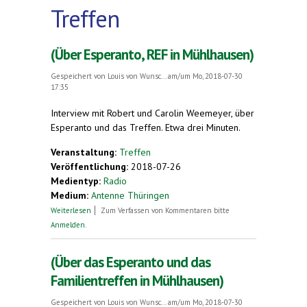
Treffen
(Über Esperanto, REF in Mühlhausen)
Gespeichert von
Louis von Wunsc...
am/um Mo, 2018-07-30
17:35
Interview mit Robert und Carolin Weemeyer, über
Esperanto und das Treffen. Etwa drei Minuten.
Veranstaltung:
Treffen
Veröffentlichung:
2018-07-26
Medientyp:
Radio
Medium:
Antenne Thüringen
über (Über Esperanto, REF in Mühlhausen)
Weiterlesen
Zum Verfassen von Kommentaren bitte
Anmelden
.
(Über das Esperanto und das
Familientreffen in Mühlhausen)
Gespeichert von
Louis von Wunsc...
am/um Mo, 2018-07-30