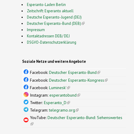
Esperanto-Laden Berlin
Zeitschrift: Esperanto aktuell
Deutsche Esperanto-Jugend (DEJ)
Deutscher Esperanto-Bund (DEB)
(link is external)
Impressum
Kontaktadressen DEB/ DEJ
DSGVO-Datenschutzerklärung
Soziale Netze und weitere Angebote
Facebook:
Deutscher Esperanto-Bund
(link is
external)
Facebook:
Deutscher Esperanto-Kongress
(link is
external)
Facebook:
Luminesk'
(link is external)
Instagram:
esperantobund
(link is external)
Twitter:
Esperanto_D
(link is external)
Telegram:
telegramo.org
(link is external)
YouTube:
Deutscher Esperanto-Bund: Sehenswertes
(link is external)