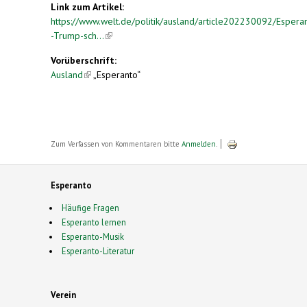
Link zum Artikel:
https://www.welt.de/politik/ausland/article202230092/Espera
-Trump-sch...
(link is external)
Vorüberschrift:
Ausland
(link is external)
„Esperanto“
Zum Verfassen von Kommentaren bitte
Anmelden
.
Esperanto
Häufige Fragen
Esperanto lernen
Esperanto-Musik
Esperanto-Literatur
Verein