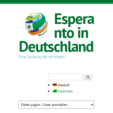
Direkt zum Inhalt
Espera
nto in
Deutschland
Eine Sprache, die verbindet!
Suchformular
Suche
Deutsch
Esperanto