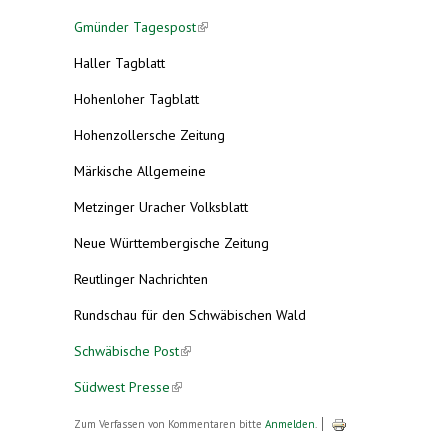
Gmünder Tagespost
(link is external)
Haller Tagblatt
Hohenloher Tagblatt
Hohenzollersche Zeitung
Märkische Allgemeine
Metzinger Uracher Volksblatt
Neue Württembergische Zeitung
Reutlinger Nachrichten
Rundschau für den Schwäbischen Wald
Schwäbische Post
(link is external)
Südwest Presse
(link is external)
Zum Verfassen von Kommentaren bitte
Anmelden
.