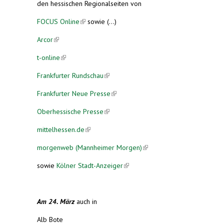
den hessischen Regionalseiten von
FOCUS Online
(link is external)
sowie (...)
Arcor
(link is external)
t-online
(link is external)
Frankfurter Rundschau
(link is external)
Frankfurter Neue Presse
(link is external)
Oberhessische Presse
(link is external)
mittelhessen.de
(link is external)
morgenweb (Mannheimer Morgen)
(link is
external)
sowie
Kölner Stadt-Anzeiger
(link is external)
Am 24. März
auch in
Alb Bote