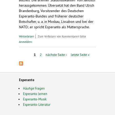
herausgekommen. Übersetzt hat den Band Ulrich
Brandenburg, Vorsitzender des Deutschen
Esperanto-Bundes und früherer deutscher
Botschafter, u. a. in Moskau, Lissabon und bei der
NATO; er spricht Esperanto als Muttersprache.
über Esperanto-Übersetzung der Bremer
Weiterlesen
Zum Verfassen von Kommentaren bitte
Stadtmusikanten von Janosch erschienen.
Anmelden
.
Konzerte in Esperanto
Seiten
1
2
nächste Seite ›
letzte Seite »
Esperanto
Häufige Fragen
Esperanto lernen
Esperanto-Musik
Esperanto-Literatur