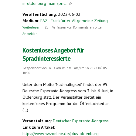
in-oldenburg-man-spric...
(link is external)
Veröffentlichung:
2022-06-02
Medium:
FAZ - Frankfurter Allgemeine Zeitung
über Kongress in Oldenburg: Man spricht
Weiterlesen
Zum Verfassen von Kommentaren bitte
Esperanto
Anmelden
.
Kostenloses Angebot für
Sprachinteressierte
Gespeichert von
Louis von Wunsc...
am/um So, 2022-06-05
10:00
Unter dem Motto "Nachhaltigkeit" findet der 99.
Deutsche Esperanto-Kongress vom 3. bis 6. Juni, in
Oldenburg statt. Der Veranstalter bietet ein
kostenfreies Programm für die Öffentlichkeit an.
(...)
Veranstaltung:
Deutscher Esperanto-Kongress
Link zum Artikel:
https://www.nwzonline.de/plus-oldenburg-