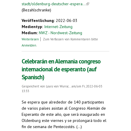
stadt/oldenburg-deutscher-espera...
(link is
(Bezahlschranke)
external)
Veröffentlichung:
2022-06-03
Medientyp:
Internet-Zeitung
Medium:
NWZ - Nordwest-Zeitung
über Kostenloses Angebot für Sprachinteressierte
Weiterlesen
Zum Verfassen von Kommentaren bitte
Anmelden
.
Celebrarán en Alemania congreso
internacional de esperanto (auf
Spanisch)
Gespeichert von
Louis von Wunsc...
am/um Fr, 2022-06-03
13:33
Se espera que alrededor de 140 participantes
de varios países asistan al Congreso Alemán de
Esperanto de este año, que será inaugurado en
Oldenburg este viernes y se prolongará todo el
fin de semana de Pentecostés. (...)