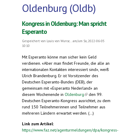
Oldenburg (Oldb)
Kongress in Oldenburg: Man spricht
Esperanto
Gespeichert von
Louis von Wunsc...
am/um So, 2022-06-05
10:10
Mit Esperanto könne man sicher kein Geld
verdienen. «Aber man findet Freunde, die alle an
internationalen Kontakten interessiert sind», weiß
Ulrich Brandenburg. Er ist Vorsitzender des
Deutschen Esperanto-Bundes (DEB), der
gemeinsam mit «Esperanto Nederland» an
diesem Wochenende in
Oldenburg
(link is
den 99.
Deutschen Esperanto-Kongress ausrichtet, zu dem
external)
rund 150 Teilnehmerinnen und Teilnehmer aus
mehreren Ländern erwartet werden. (...)
Link zum Artikel:
https://www.faz.net/agenturmeldungen/dpa/kongress-