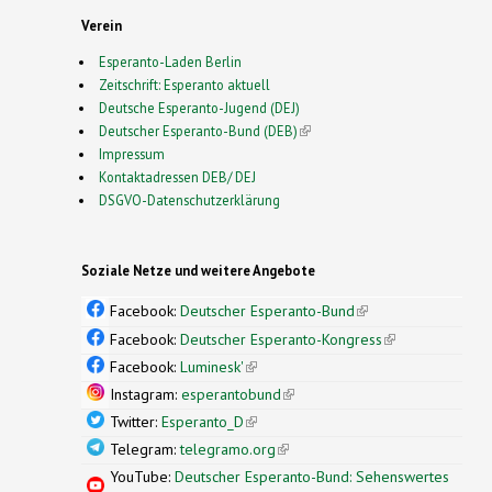
Verein
Esperanto-Laden Berlin
Zeitschrift: Esperanto aktuell
Deutsche Esperanto-Jugend (DEJ)
Deutscher Esperanto-Bund (DEB)
(link is external)
Impressum
Kontaktadressen DEB/ DEJ
DSGVO-Datenschutzerklärung
Soziale Netze und weitere Angebote
Facebook:
Deutscher Esperanto-Bund
(link is
external)
Facebook:
Deutscher Esperanto-Kongress
(link is
external)
Facebook:
Luminesk'
(link is external)
Instagram:
esperantobund
(link is external)
Twitter:
Esperanto_D
(link is external)
Telegram:
telegramo.org
(link is external)
YouTube:
Deutscher Esperanto-Bund: Sehenswertes