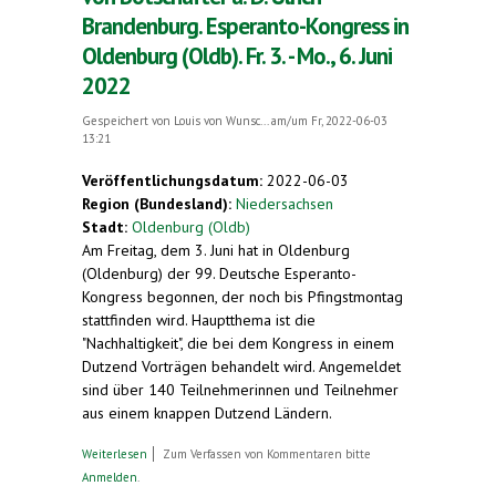
Brandenburg. Esperanto-Kongress in
Oldenburg (Oldb). Fr. 3. - Mo., 6. Juni
2022
Gespeichert von
Louis von Wunsc...
am/um Fr, 2022-06-03
13:21
Veröffentlichungsdatum:
2022-06-03
Region (Bundesland):
Niedersachsen
Stadt:
Oldenburg (Oldb)
Am Freitag, dem 3. Juni hat in Oldenburg
(Oldenburg) der 99. Deutsche Esperanto-
Kongress begonnen, der noch bis Pfingstmontag
stattfinden wird. Hauptthema ist die
"Nachhaltigkeit", die bei dem Kongress in einem
Dutzend Vorträgen behandelt wird. Angemeldet
sind über 140 Teilnehmerinnen und Teilnehmer
aus einem knappen Dutzend Ländern.
über Nachhaltigkeit und Esperanto. Rede von
Weiterlesen
Zum Verfassen von Kommentaren bitte
Botschafter a. D. Ulrich Brandenburg. Esperanto-
Anmelden
.
Kongress in Oldenburg (Oldb). Fr. 3. - Mo., 6. Juni