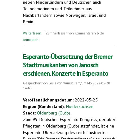
neben Niederländern und Deutschen auch
Teilnehmerinnen und Teilnehmer aus
Nachbarländern sowie Norwegen, Israel und
Benin.
über Gäste aus neun Ländern bei Esperanto-
Weiterlesen
Zum Verfassen von Kommentaren bitte
Kongress in Oldenburg (Oldb). Fr. 3. - Mo., 6. Juni
Anmelden
.
2022
Esperanto-Übersetzung der Bremer
Stadtmusikanten von Janosch
erschienen. Konzerte in Esperanto
Gespeichert von
Louis von Wunsc...
am/um Mo, 2022-05-30
14:46
Veröffentlichungsdatum:
2022-05-25
Region (Bundesland):
Niedersachsen
Stadt:
Oldenburg (Oldb)
Zum 99. Deutschen Esperanto-Kongress, der über
Pfingsten in Oldenburg (Oldb) stattfindet, ist eine
Esperanto-Übersetzung des reich illustrierten
Buches "Die Bremer Stadtmusikanten" von Janosch