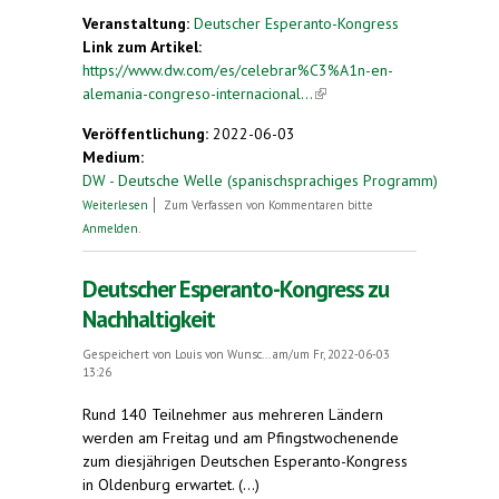
Veranstaltung:
Deutscher Esperanto-Kongress
Link zum Artikel:
https://www.dw.com/es/celebrar%C3%A1n-en-
alemania-congreso-internacional...
(link is
external)
Veröffentlichung:
2022-06-03
Medium:
DW - Deutsche Welle (spanischsprachiges Programm)
über Celebrarán en Alemania congreso
Weiterlesen
Zum Verfassen von Kommentaren bitte
internacional de esperanto (auf Spanisch)
Anmelden
.
Deutscher Esperanto-Kongress zu
Nachhaltigkeit
Gespeichert von
Louis von Wunsc...
am/um Fr, 2022-06-03
13:26
R
und 140 Teilnehmer aus mehreren Ländern
werden am Freitag und am Pfingstwochenende
zum diesjährigen Deutschen Esperanto-Kongress
in Oldenburg erwartet. (...)