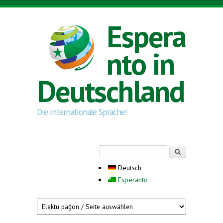
Direkt zum Inhalt
Espera
nto in
Deutschland
Die internationale Sprache!
Suchformular
Suche
Deutsch
Esperanto