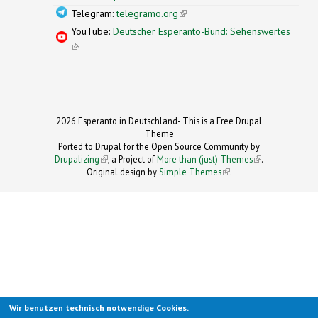
Telegram:
telegramo.org
(link is external)
YouTube:
Deutscher Esperanto-Bund: Sehenswertes
(link is external)
2026 Esperanto in Deutschland- This is a Free Drupal
Theme
Ported to Drupal for the Open Source Community by
Drupalizing
(link is external)
, a Project of
More than (just) Themes
(link is
.
Original design by
Simple Themes
.
(link is
external)
external)
Wir benutzen technisch notwendige Cookies.