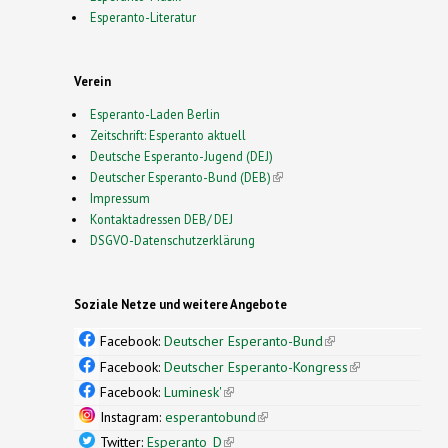
Esperanto-Literatur
Verein
Esperanto-Laden Berlin
Zeitschrift: Esperanto aktuell
Deutsche Esperanto-Jugend (DEJ)
Deutscher Esperanto-Bund (DEB)
(link is external)
Impressum
Kontaktadressen DEB/ DEJ
DSGVO-Datenschutzerklärung
Soziale Netze und weitere Angebote
Facebook:
Deutscher Esperanto-Bund
(link is
external)
Facebook:
Deutscher Esperanto-Kongress
(link is
external)
Facebook:
Luminesk'
(link is external)
Instagram:
esperantobund
(link is external)
Twitter:
Esperanto_D
(link is external)