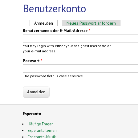
Benutzerkonto
Haupt-Reiter
Anmelden
(aktiver Reiter)
Neues Passwort anfordern
Benutzername oder E-Mail-Adresse
*
You may login with either your assigned username or
your e-mail address.
Passwort
*
The password field is case sensitive.
Esperanto
Häufige Fragen
Esperanto lernen
Esperanto-Musik