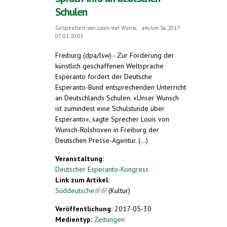
Schulen
Gespeichert von
Louis von Wunsc...
am/um Sa, 2017-
07-01 20:05
Freiburg (dpa/lsw) - Zur Förderung der
künstlich geschaffenen Weltsprache
Esperanto fordert der Deutsche
Esperanto-Bund entsprechenden Unterricht
an Deutschlands Schulen. «Unser Wunsch
ist zumindest eine Schulstunde über
Esperanto», sagte Sprecher Louis von
Wunsch-Rolshoven in Freiburg der
Deutschen Presse-Agentur. (...)
Veranstaltung:
Deutscher Esperanto-Kongress
Link zum Artikel:
Süddeutsche
(link is external)
(Kultur)
Veröffentlichung:
2017-05-30
Medientyp:
Zeitungen