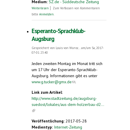
Medium:
SZ.de - Süddeutsche Zeitung
über Esperanto-Bund fordert Sprach-Info
Weiterlesen
Zum Verfassen von Kommentaren
an deutschen Schulen
bitte
Anmelden
.
Esperanto-Sprachklub-
Augsburg
Gespeichert von
Louis von Wunsc...
am/um Sa, 2017-
07-01 23:40
Jeden zweiten Montag im Monat tritt sich
um 17 Uhr der Esperanto-Sprachklub-
Augsburg. Informationen gibt es unter
www.g.tucker@gmx.de
(link sends e-mail)
.
Link zum Artikel:
http://www.stadtzeitung.de/augsburg-
suedost/lokales/aus-dem-holzerbau-d2...
(link is external)
Veröffentlichung:
2017-05-28
Medientyp:
Internet-Zeitung