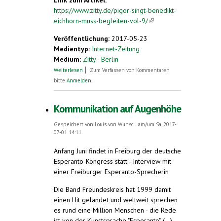
Link zum Artikel:
https://www.zitty.de/pigor-singt-benedikt-
eichhorn-muss-begleiten-vol-9/
(link is
external)
Veröffentlichung:
2017-05-23
Medientyp:
Internet-Zeitung
Medium:
Zitty - Berlin
über Pigor singt, Benedikt Eichhorn muss
Weiterlesen
Zum Verfassen von Kommentaren
begleiten – Vol. 9
bitte
Anmelden
.
Kommunikation auf Augenhöhe
Gespeichert von
Louis von Wunsc...
am/um Sa, 2017-
07-01 14:11
Anfang Juni findet in Freiburg der deutsche
Esperanto-Kongress statt - Interview mit
einer Freiburger Esperanto-Sprecherin
Die Band Freundeskreis hat 1999 damit
einen Hit gelandet und weltweit sprechen
es rund eine Million Menschen - die Rede
ist von der Kunstsprache "Esperanto". (...)