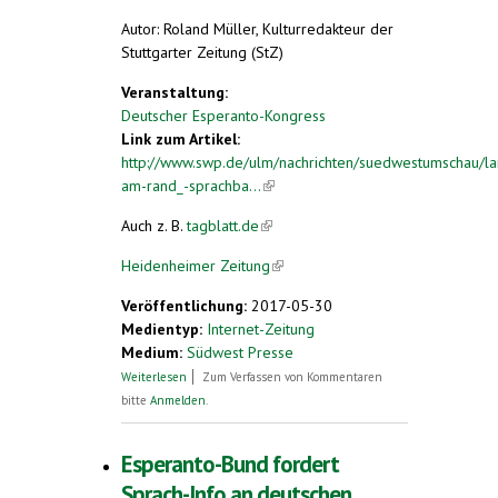
Autor: Roland Müller, Kulturredakteur der
Stuttgarter Zeitung (StZ)
Veranstaltung:
Deutscher Esperanto-Kongress
Link zum Artikel:
http://www.swp.de/ulm/nachrichten/suedwestumschau/la
am-rand_-sprachba...
(link is external)
Auch z. B.
tagblatt.de
(link is external)
Heidenheimer Zeitung
(link is external)
Veröffentlichung:
2017-05-30
Medientyp:
Internet-Zeitung
Medium:
Südwest Presse
über Sprachbarriere auf Esperanto
Weiterlesen
Zum Verfassen von Kommentaren
bitte
Anmelden
.
Esperanto-Bund fordert
Sprach-Info an deutschen