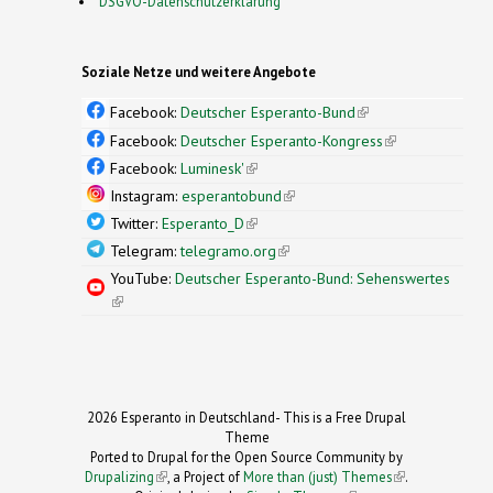
DSGVO-Datenschutzerklärung
Soziale Netze und weitere Angebote
Facebook:
Deutscher Esperanto-Bund
(link is
external)
Facebook:
Deutscher Esperanto-Kongress
(link is
external)
Facebook:
Luminesk'
(link is external)
Instagram:
esperantobund
(link is external)
Twitter:
Esperanto_D
(link is external)
Telegram:
telegramo.org
(link is external)
YouTube:
Deutscher Esperanto-Bund: Sehenswertes
(link is external)
2026 Esperanto in Deutschland- This is a Free Drupal
Theme
Ported to Drupal for the Open Source Community by
Drupalizing
(link is external)
, a Project of
More than (just) Themes
(link is
.