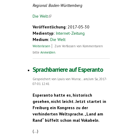
Regional Baden-Württemberg
Die Welt
(link is external)
Veröffentlichung:
2017-05-30
Medientyp:
Internet-Zeitung
Medium:
Die Welt
über Esperanto-Bund fordert Sprach-Info
Weiterlesen
Zum Verfassen von Kommentaren
an deutschen Schulen
bitte
Anmelden
.
Sprachbarriere auf Esperanto
Gespeichert von
Louis von Wunsc...
am/um Sa, 2017-
07-01 12:41
Esperanto hatte es, historisch
gesehen, nicht leicht. Jetzt startet in
Freiburg ein Kongress zu der
verhinderten Weltsprache. „Land am
Rand“ büffelt schon mal Vokabeln.
(...)