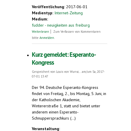
external)
Veröffentlichung:
2017-06-01
Medientyp:
Internet-Zeitung
Medium:
fudder - neuigkeiten aus freiburg
über Esperantotreffen in Freiburg: Wie
Weiterlesen
Zum Verfassen von Kommentaren
klingt die Sprache eigentlich?
bitte
Anmelden
.
Kurz gemeldet: Esperanto-
Kongress
Gespeichert von
Louis von Wunsc...
am/um Sa, 2017-
07-01 13:47
Der 94. Deutsche Esperanto-Kongress
findet von Freitag, 2., bis Montag, 5. Juni, in
der Katholischen Akademie,
Wintererstraße 1, statt und bietet unter
anderem einen Esperanto-
Schnuppersprachkurs (...)
Veranstaltung: