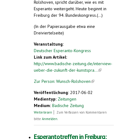
Rolshoven, spricht darüber, wie es mit
Esperanto weitergeht. Heute beginnt in
Freiburg der 94. Bundeskongress.(...)
(In der Papierausgabe etwa eine
Dreiviertelseite)
Veranstaltung:
Deutscher Esperanto-Kongress
Link zum Artikel:
http://www.badische-zeitung.de/interview-
ueber-die-zukunft-der-kunstspra...
(link is
external)
Zur Person: Wunsch-Rolshoven
(link is
external)
Veröffentlichung:
2017-06-02
Medientyp:
Zeitungen
Medium:
Badische Zeitung
über Bundeskongress in Freiburg.
Weiterlesen
Zum Verfassen von Kommentaren
Interview über die Zukunft der
bitte
Anmelden
.
Kunstsprache Esperanto
Esperantotreffen in Freiburg: