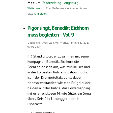
Medium:
Stadtzeitung - Augsburg
über Esperanto-Sprachklub-Augsburg
Weiterlesen
Zum Verfassen von Kommentaren
bitte
Anmelden
.
Pigor singt, Benedikt Eichhorn
muss begleiten – Vol. 9
Gespeichert von
Louis von Wunsc...
am/um Sa, 2017-
07-01 23:44
(...) Ständig ­lotet er zusammen mit seinem
Kompagnon Bene­dikt Eichhorn die
Grenzen dessen aus, was musikalisch und
in der konkreten Bühnensituation möglich
ist – der Dreivierteltaktrap ist dabei
ebenso entstanden wie eine Prügelei der
beiden auf der Bühne, das Powernapping
mit einer endlosen Minute Stille, ein Song
übers Sein à la Heidegger oder in
Esperanto.