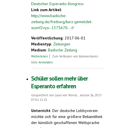
Deutscher Esperanto-Kongress
Link zum Artikel:
http://www.badische-
zeitung.de/freiburg/kurz-gemeldet-
xizmf2vyx--1375670...
(link is external)
Veröffentlichung:
2017-06-01
Medientyp:
Zeitungen
Medium:
Badische Zeitung
über Kurz gemeldet: Esperanto-Kongress
Weiterlesen
Zum Verfassen von Kommentaren
bitte
Anmelden
.
Schüler sollen mehr über
Esperanto erfahren
Gespeichert von
Louis von Wunsc...
am/um Sa, 2017-
07-01 21:15
Unterricht
.
Der deutsche Lobbyverein
möchte sich für eine größere Bekanntheit
der künstlich geschaffenen Weltsprache