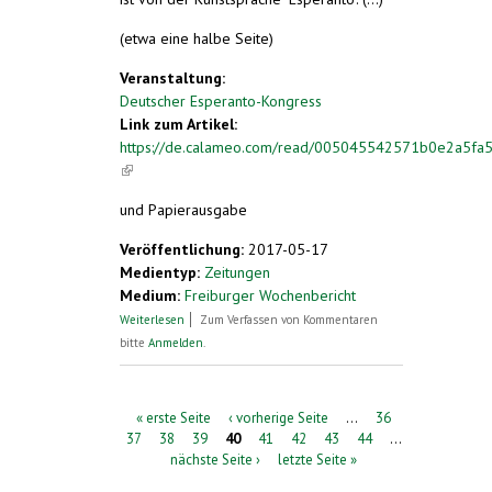
(etwa eine halbe Seite)
Veranstaltung:
Deutscher Esperanto-Kongress
Link zum Artikel:
https://de.calameo.com/read/005045542571b0e2a5fa
(link is external)
und Papierausgabe
Veröffentlichung:
2017-05-17
Medientyp:
Zeitungen
Medium:
Freiburger Wochenbericht
über Kommunikation auf Augenhöhe
Weiterlesen
Zum Verfassen von Kommentaren
bitte
Anmelden
.
Seiten
« erste Seite
‹ vorherige Seite
…
36
37
38
39
40
41
42
43
44
…
nächste Seite ›
letzte Seite »