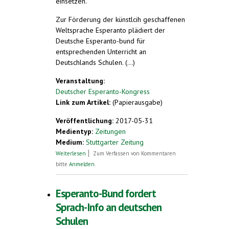
einsetzen.
Zur Förderung der künstlcih geschaffenen
Weltsprache Esperanto plädiert der
Deutsche Esperanto-bund für
entsprechenden Unterricht an
Deutschlands Schulen. (...)
Veranstaltung:
Deutscher Esperanto-Kongress
Link zum Artikel:
(Papierausgabe)
Veröffentlichung:
2017-05-31
Medientyp:
Zeitungen
Medium:
Stuttgarter Zeitung
über Schüler sollen mehr über Esperanto
Weiterlesen
Zum Verfassen von Kommentaren
erfahren
bitte
Anmelden
.
Esperanto-Bund fordert
Sprach-Info an deutschen
Schulen