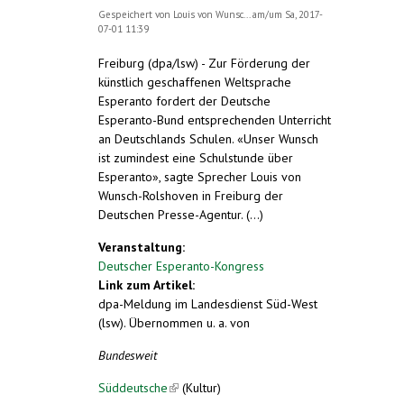
Gespeichert von
Louis von Wunsc...
am/um Sa, 2017-
07-01 11:39
Freiburg (dpa/lsw) - Zur Förderung der
künstlich geschaffenen Weltsprache
Esperanto fordert der Deutsche
Esperanto-Bund entsprechenden Unterricht
an Deutschlands Schulen. «Unser Wunsch
ist zumindest eine Schulstunde über
Esperanto», sagte Sprecher Louis von
Wunsch-Rolshoven in Freiburg der
Deutschen Presse-Agentur. (...)
Veranstaltung:
Deutscher Esperanto-Kongress
Link zum Artikel:
dpa-Meldung im Landesdienst Süd-West
(lsw). Übernommen u. a. von
Bundesweit
Süddeutsche
(link is external)
(Kultur)