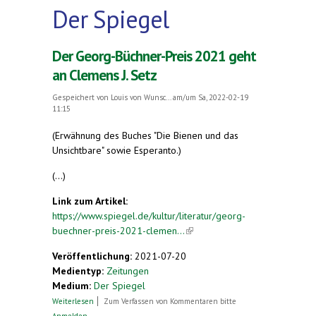
Der Spiegel
Der Georg-Büchner-Preis 2021 geht
an Clemens J. Setz
Gespeichert von
Louis von Wunsc...
am/um Sa, 2022-02-19
11:15
(Erwähnung des Buches "Die Bienen und das
Unsichtbare" sowie Esperanto.)
(...)
Link zum Artikel:
https://www.spiegel.de/kultur/literatur/georg-
buechner-preis-2021-clemen...
(link is external)
Veröffentlichung:
2021-07-20
Medientyp:
Zeitungen
Medium:
Der Spiegel
über Der Georg-Büchner-Preis 2021 geht an
Weiterlesen
Zum Verfassen von Kommentaren bitte
Clemens J. Setz
Anmelden
.