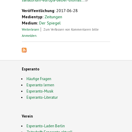
external)
Veröffentlichung:
2017-06-28
Medientyp:
Zeitungen
Medium:
Der Spiegel
über Europa in der Burn-out-Klinik
Weiterlesen
Zum Verfassen von Kommentaren bitte
Anmelden
.
Esperanto
Häufige Fragen
Esperanto lernen
Esperanto-Musik
Esperanto-Literatur
Verein
Esperanto-Laden Berlin
Zeitschrift: Esperanto aktuell