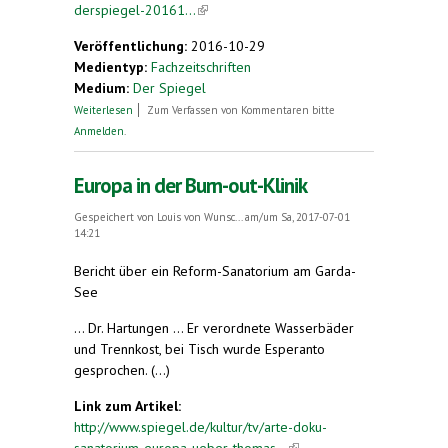
derspiegel-20161...
(link is external)
Veröffentlichung:
2016-10-29
Medientyp:
Fachzeitschriften
Medium:
Der Spiegel
über Englisches Hinken
Weiterlesen
Zum Verfassen von Kommentaren bitte
Anmelden
.
Europa in der Burn-out-Klinik
Gespeichert von
Louis von Wunsc...
am/um Sa, 2017-07-01
14:21
Bericht über ein Reform-Sanatorium am Garda-
See
... Dr. Hartungen ... Er verordnete Wasserbäder
und Trennkost, bei Tisch wurde Esperanto
gesprochen. (...)
Link zum Artikel:
http://www.spiegel.de/kultur/tv/arte-doku-
sanatorium-europa-ueber-thomas...
(link is