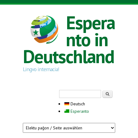
Direkt zum Inhalt
Espera
nto in
Deutschland
Lingvo internacia!
Suchformular
Suche
Deutsch
Esperanto