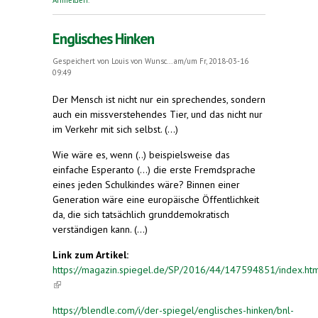
Englisches Hinken
Gespeichert von
Louis von Wunsc...
am/um Fr, 2018-03-16
09:49
Der Mensch ist nicht nur ein spre­chen­des, son­dern
auch ein miss­ver­ste­hen­des Tier, und das nicht nur
im Ver­kehr mit sich selbst. (...)
Wie wäre es, wenn (..) beispielsweise das
einfache Esperanto (...) die erste Fremdsprache
eines jeden Schulkindes wäre? Binnen einer
Generation wäre eine europäische Öffentlichkeit
da, die sich tatsächlich grunddemokratisch
verständigen kann. (...)
Link zum Artikel:
https://magazin.spiegel.de/SP/2016/44/147594851/index.ht
(link is external)
https://blendle.com/i/der-spiegel/englisches-hinken/bnl-