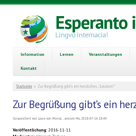
Direkt zum Inhalt
Esperanto 
Lingvo internacia!
Information
Lernen
Veranstaltungen
Kontakt
Sie sind hier
Startseite
»
Zur Begrüßung gibt’s ein herzliches „Saluton!“
Zur Begrüßung gibt’s ein herz
Gespeichert von
Louis von Wunsc...
am/um Mo, 2018-07-16 18:49
Veröffentlichung:
2016-11-11