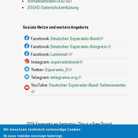
Kontaktadressen DEB/ DEJ
DSGVO-Datenschutzerklärung
Soziale Netze und weitere Angebote
Facebook:
Deutscher Esperanto-Bund
(link is
external)
Facebook:
Deutscher Esperanto-Kongress
(link is
external)
Facebook:
Luminesk'
(link is external)
Instagram:
esperantobund
(link is external)
Twitter:
Esperanto_D
(link is external)
Telegram:
telegramo.org
(link is external)
YouTube:
Deutscher Esperanto-Bund: Sehenswertes
(link is external)
2026 Esperanto en Germanio- This is a Free Drupal
Wir benutzen technisch notwendige Cookies.
Theme
Ported to Drupal for the Open Source Community by
Ni uzas teknike necesajn kuketojn.