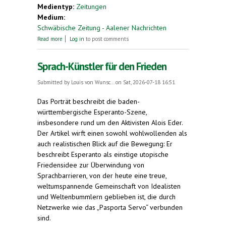
Medientyp:
Zeitungen
Medium:
Schwäbische Zeitung - Aalener Nachrichten
about 19. Aalener Esperanto-Kulturpreis geht an
Read more
Log in
to post comments
„JoMo“ Jean-Marc Leclerq
Sprach-Künstler für den Frieden
Submitted by
Louis von Wunsc...
on Sat, 2026-07-18 16:51
Das Porträt beschreibt die baden-
württembergische Esperanto-Szene,
insbesondere rund um den Aktivisten Alois Eder.
Der Artikel wirft einen sowohl wohlwollenden als
auch realistischen Blick auf die Bewegung: Er
beschreibt Esperanto als einstige utopische
Friedensidee zur Überwindung von
Sprachbarrieren, von der heute eine treue,
weltumspannende Gemeinschaft von Idealisten
und Weltenbummlern geblieben ist, die durch
Netzwerke wie das „Pasporta Servo“ verbunden
sind.