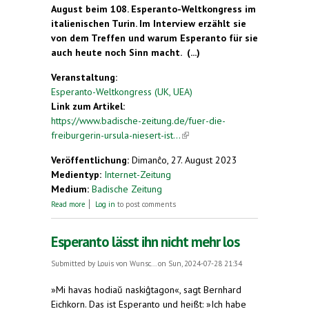
August beim 108. Esperanto-Weltkongress im
italienischen Turin. Im Interview erzählt sie
von dem Treffen und warum Esperanto für sie
auch heute noch Sinn macht. (...)
Veranstaltung:
Esperanto-Weltkongress (UK, UEA)
Link zum Artikel:
https://www.badische-zeitung.de/fuer-die-
freiburgerin-ursula-niesert-ist...
(link is external)
Veröffentlichung:
Dimanĉo, 27. August 2023
Medientyp:
Internet-Zeitung
Medium:
Badische Zeitung
about Für die Freiburgerin Ursula Niesert ist die
Read more
Log in
to post comments
Kunstsprache Esperanto eine "prima Alternative"
Esperanto lässt ihn nicht mehr los
Submitted by
Louis von Wunsc...
on Sun, 2024-07-28 21:34
»Mi havas hodiaŭ naskiĝtagon«, sagt Bernhard
Eichkorn. Das ist Esperanto und heißt: »Ich habe