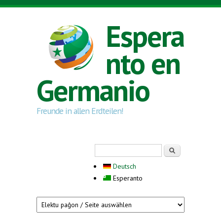
Skip to main content
Espera
nto en
Germanio
Freunde in allen Erdteilen!
Search form
Serĉi
Deutsch
Esperanto