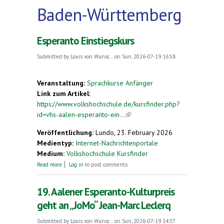
Baden-Württemberg
Esperanto Einstiegskurs
Submitted by
Louis von Wunsc...
on Sun, 2026-07-19 16:58
Veranstaltung:
Sprachkurse Anfänger
Link zum Artikel:
https://www.volkshochschule.de/kursfinder.php?
id=vhs-aalen-esperanto-ein...
(link is external)
Veröffentlichung:
Lundo, 23. February 2026
Medientyp:
Internet-Nachrichtenportale
Medium:
Volkshochschule Kursfinder
about Esperanto Einstiegskurs
Read more
Log in
to post comments
19. Aalener Esperanto-Kulturpreis
geht an „JoMo“ Jean-Marc Leclerq
Submitted by
Louis von Wunsc...
on Sun, 2026-07-19 14:37