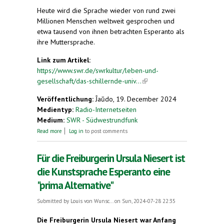
Heute wird die Sprache wieder von rund zwei
Millionen Menschen weltweit gesprochen und
etwa tausend von ihnen betrachten Esperanto als
ihre Muttersprache.
Link zum Artikel:
https://www.swr.de/swrkultur/leben-und-
gesellschaft/das-schillernde-univ...
(link is
external)
Veröffentlichung:
Ĵaŭdo, 19. December 2024
Medientyp:
Radio-Internetseiten
Medium:
SWR - Südwestrundfunk
about Von Klingonisch bis Volapük – Der Traum von
Read more
Log in
to post comments
der universellen Sprache
Für die Freiburgerin Ursula Niesert ist
die Kunstsprache Esperanto eine
"prima Alternative"
Submitted by
Louis von Wunsc...
on Sun, 2024-07-28 22:35
Die Freiburgerin Ursula Niesert war Anfang