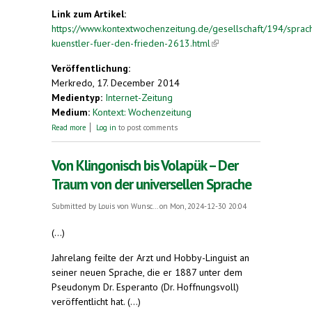
Link zum Artikel:
https://www.kontextwochenzeitung.de/gesellschaft/194/sprac
kuenstler-fuer-den-frieden-2613.html
(link is
external)
Veröffentlichung:
Merkredo, 17. December 2014
Medientyp:
Internet-Zeitung
Medium:
Kontext: Wochenzeitung
about Sprach-Künstler für den Frieden
Read more
Log in
to post comments
Von Klingonisch bis Volapük – Der
Traum von der universellen Sprache
Submitted by
Louis von Wunsc...
on Mon, 2024-12-30 20:04
(...)
Jahrelang feilte der Arzt und Hobby-Linguist an
seiner neuen Sprache, die er 1887 unter dem
Pseudonym Dr. Esperanto (Dr. Hoffnungsvoll)
veröffentlicht hat. (...)