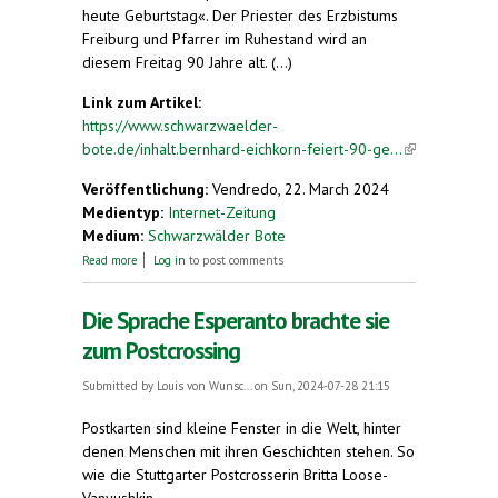
heute Geburtstag«. Der Priester des Erzbistums
Freiburg und Pfarrer im Ruhestand wird an
diesem Freitag 90 Jahre alt. (...)
Link zum Artikel:
https://www.schwarzwaelder-
bote.de/inhalt.bernhard-eichkorn-feiert-90-ge...
(link is
external)
Veröffentlichung:
Vendredo, 22. March 2024
Medientyp:
Internet-Zeitung
Medium:
Schwarzwälder Bote
about Esperanto lässt ihn nicht mehr los
Read more
Log in
to post comments
Die Sprache Esperanto brachte sie
zum Postcrossing
Submitted by
Louis von Wunsc...
on Sun, 2024-07-28 21:15
Postkarten sind kleine Fenster in die Welt, hinter
denen Menschen mit ihren Geschichten stehen. So
wie die Stuttgarter Postcrosserin Britta Loose-