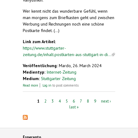
Vanyushkin.
Wer kennt nicht das wunderbare Gefühl, wenn
man morgens zum Briefkasten geht und zwischen
Werbung und Rechnungen noch eine schöne
Postkarte findet. (...)
Link zum Artikel:
https://www.stuttgarter-
zeitung.de/inhalt.postkarten-aus-stuttgart-in-di...
(link is
external)
Veröffentlichung:
Mardo, 26. March 2024
Medientyp:
Internet-Zeitung
Medium:
Stuttgarter Zeitung
about Die Sprache Esperanto brachte sie zum
Read more
Log in
to post comments
Postcrossing
Pages
1
2
3
4
5
6
7
8
9
next ›
last »
Esperanto