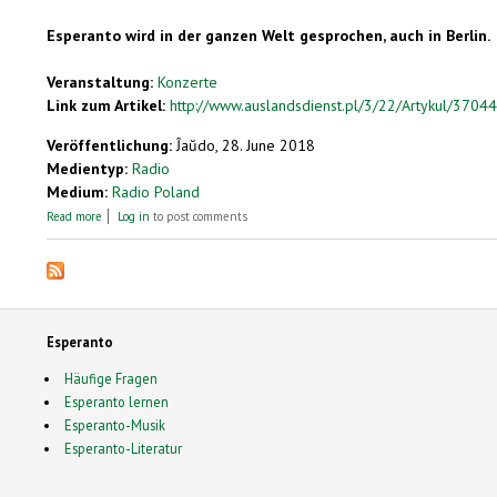
Esperanto wird in der ganzen Welt gesprochen, auch in Berlin.
Veranstaltung:
Konzerte
Link zum Artikel:
http://www.auslandsdienst.pl/3/22/Artykul/3704
Veröffentlichung:
Ĵaŭdo, 28. June 2018
Medientyp:
Radio
Medium:
Radio Poland
about Esperanto als Träger der Esperanto-Kultur
Read more
Log in
to post comments
Esperanto
Häufige Fragen
Esperanto lernen
Esperanto-Musik
Esperanto-Literatur