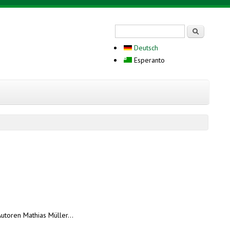
Search form
Serĉi
Deutsch
Esperanto
Autoren Mathias Müller…