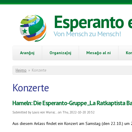
Skip to main content
Esperanto 
Von Mensch zu Mensch!
Aranĝoj
Organizaĵoj
Mesaĝo al ni
Ko
You are here
Hejmo
»
Konzerte
Konzerte
Hameln: Die Esperanto-Gruppe „La Ratkaptista Ban
Submitted by
Louis von Wunsc...
on Thu, 2022-10-20 20:52
Aus diesem Anlass findet ein Konzert am Samstag (den 22.10.) um 2