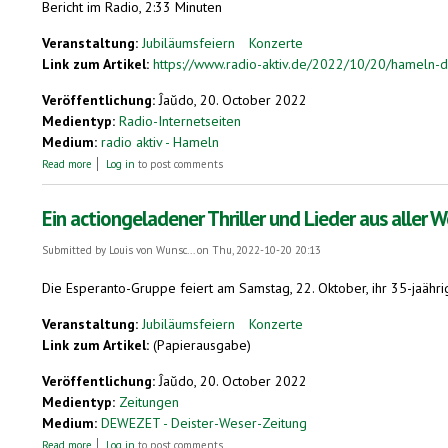
Bericht im Radio, 2:33 Minuten
Veranstaltung:
Jubiläumsfeiern
Konzerte
Link zum Artikel:
https://www.radio-aktiv.de/2022/10/20/hameln-di
Veröffentlichung:
Ĵaŭdo, 20. October 2022
Medientyp:
Radio-Internetseiten
Medium:
radio aktiv - Hameln
about Hameln: Die Esperanto-Gruppe „La Ratkaptista Bando“ feiert Ihr 35.
Read more
Log in
to post comments
Ein actiongeladener Thriller und Lieder aus aller W
Submitted by
Louis von Wunsc...
on Thu, 2022-10-20 20:13
Die Esperanto-Gruppe feiert am Samstag, 22. Oktober, ihr 35-jaährig
Veranstaltung:
Jubiläumsfeiern
Konzerte
Link zum Artikel:
(Papierausgabe)
Veröffentlichung:
Ĵaŭdo, 20. October 2022
Medientyp:
Zeitungen
Medium:
DEWEZET - Deister-Weser-Zeitung
about Ein actiongeladener Thriller und Lieder aus aller Welt
Read more
Log in
to post comments