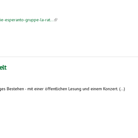
e-esperanto-gruppe-la-rat...
(link is external)
 Jubiläum
elt
es Bestehen - mit einer öffentlichen Lesung und einem Konzert. (...)