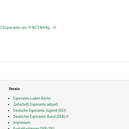
42,Esperanto-als-Tr%C3%A4g...
(link is external)
Verein
Esperanto-Laden Berlin
Zeitschrift: Esperanto aktuell
Deutsche Esperanto-Jugend (DEJ)
Deutscher Esperanto-Bund (DEB)
(link is external)
Impressum
Kontaktadressen DEB/ DEJ