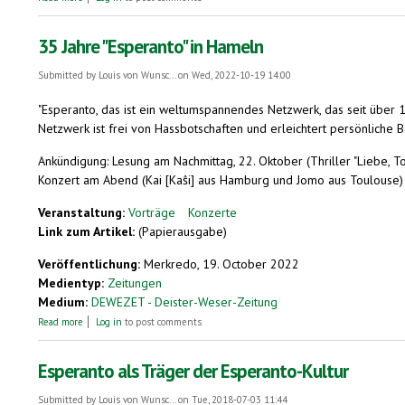
35 Jahre "Esperanto" in Hameln
Submitted by
Louis von Wunsc...
on Wed, 2022-10-19 14:00
"Esperanto, das ist ein weltumspannendes Netzwerk, das seit über 1
Netzwerk ist frei von Hassbotschaften und erleichtert persönliche B
Ankündigung: Lesung am Nachmittag, 22. Oktober (Thriller "Liebe, T
Konzert am Abend (Kai [Kaŝi] aus Hamburg und Jomo aus Toulouse)
Veranstaltung:
Vorträge
Konzerte
Link zum Artikel:
(Papierausgabe)
Veröffentlichung:
Merkredo, 19. October 2022
Medientyp:
Zeitungen
Medium:
DEWEZET - Deister-Weser-Zeitung
about 35 Jahre "Esperanto" in Hameln
Read more
Log in
to post comments
Esperanto als Träger der Esperanto-Kultur
Submitted by
Louis von Wunsc...
on Tue, 2018-07-03 11:44