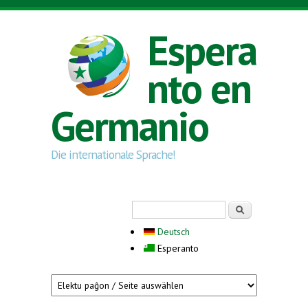
Skip to main content
Espera
nto en
Germanio
Die internationale Sprache!
Search form
Serĉi
Deutsch
Esperanto