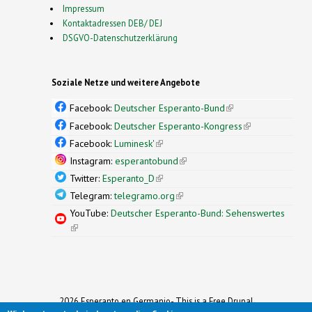
Impressum
Kontaktadressen DEB/ DEJ
DSGVO-Datenschutzerklärung
Soziale Netze und weitere Angebote
Facebook:
Deutscher Esperanto-Bund
(link is
external)
Facebook:
Deutscher Esperanto-Kongress
(link is
external)
Facebook:
Luminesk'
(link is external)
Instagram:
esperantobund
(link is external)
Twitter:
Esperanto_D
(link is external)
Telegram:
telegramo.org
(link is external)
YouTube:
Deutscher Esperanto-Bund: Sehenswertes
(link is external)
2026 Esperanto en Germanio- This is a Free Drupal