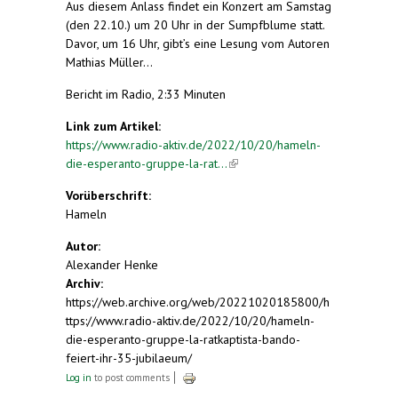
Aus diesem Anlass findet ein Konzert am Samstag
(den 22.10.) um 20 Uhr in der Sumpfblume statt.
Davor, um 16 Uhr, gibt’s eine Lesung vom Autoren
Mathias Müller…
Bericht im Radio, 2:33 Minuten
Link zum Artikel:
https://www.radio-aktiv.de/2022/10/20/hameln-
die-esperanto-gruppe-la-rat...
(link is external)
Vorüberschrift:
Hameln
Autor:
Alexander Henke
Archiv:
https://web.archive.org/web/20221020185800/h
ttps://www.radio-aktiv.de/2022/10/20/hameln-
die-esperanto-gruppe-la-ratkaptista-bando-
feiert-ihr-35-jubilaeum/
Log in
to post comments