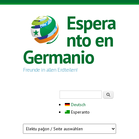
Skip to main content
Espera
nto en
Germanio
Freunde in allen Erdteilen!
Search form
Serĉi
Deutsch
Esperanto