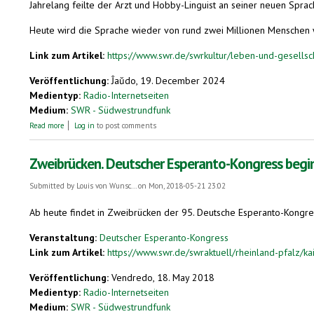
Jahrelang feilte der Arzt und Hobby-Linguist an seiner neuen Sprach
Heute wird die Sprache wieder von rund zwei Millionen Menschen w
Link zum Artikel:
https://www.swr.de/swrkultur/leben-und-gesellsch
Veröffentlichung:
Ĵaŭdo, 19. December 2024
Medientyp:
Radio-Internetseiten
Medium:
SWR - Südwestrundfunk
about Von Klingonisch bis Volapük – Der Traum von der universellen Spra
Read more
Log in
to post comments
Zweibrücken. Deutscher Esperanto-Kongress begi
Submitted by
Louis von Wunsc...
on Mon, 2018-05-21 23:02
Ab heute findet in Zweibrücken der 95. Deutsche Esperanto-Kongre
Veranstaltung:
Deutscher Esperanto-Kongress
Link zum Artikel:
https://www.swr.de/swraktuell/rheinland-pfalz/ka
Veröffentlichung:
Vendredo, 18. May 2018
Medientyp:
Radio-Internetseiten
Medium:
SWR - Südwestrundfunk