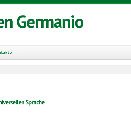
en Germanio
ntakto
niversellen Sprache