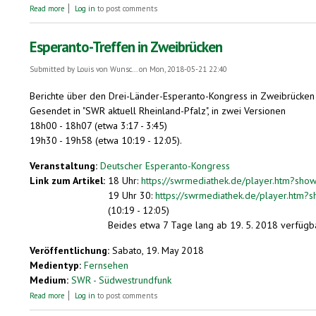
about Zweibrücken. Deutscher Esperanto-Kongress beginnt
Read more
Log in
to post comments
Esperanto-Treffen in Zweibrücken
Submitted by
Louis von Wunsc...
on Mon, 2018-05-21 22:40
Berichte über den Drei-Länder-Esperanto-Kongress in Zweibrücken 
Gesendet in "SWR aktuell Rheinland-Pfalz", in zwei Versionen
18h00 - 18h07 (etwa 3:17 - 3:45)
19h30 - 19h58 (etwa 10:19 - 12:05).
Veranstaltung:
Deutscher Esperanto-Kongress
Link zum Artikel:
18 Uhr:
https://swrmediathek.de/player.htm?s
19 Uhr 30:
https://swrmediathek.de/player.ht
(10:19 - 12:05)
Beides etwa 7 Tage lang ab 19. 5. 2018 verfügb
Veröffentlichung:
Sabato, 19. May 2018
Medientyp:
Fernsehen
Medium:
SWR - Südwestrundfunk
about Esperanto-Treffen in Zweibrücken
Read more
Log in
to post comments