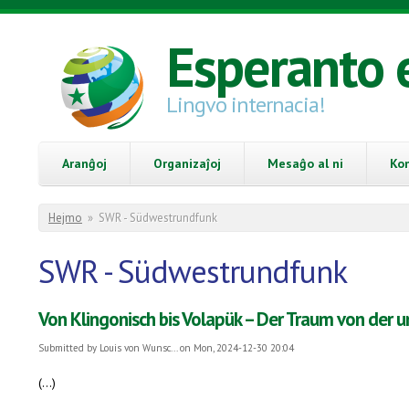
Skip to main content
Esperanto 
Lingvo internacia!
Aranĝoj
Organizaĵoj
Mesaĝo al ni
Ko
You are here
Hejmo
»
SWR - Südwestrundfunk
SWR - Südwestrundfunk
Von Klingonisch bis Volapük – Der Traum von der u
Submitted by
Louis von Wunsc...
on Mon, 2024-12-30 20:04
(...)