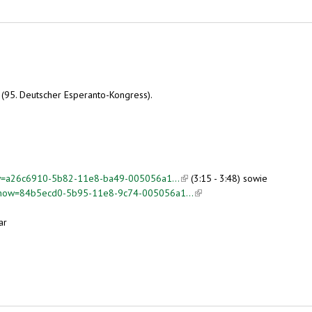
(95. Deutscher Esperanto-Kongress).
how=a26c6910-5b82-11e8-ba49-005056a1...
(link is external)
(3:15 - 3:48) sowie
m?show=84b5ecd0-5b95-11e8-9c74-005056a1...
(link is external)
ar