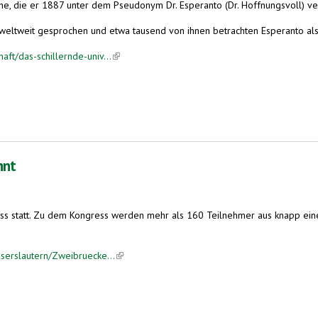
e, die er 1887 unter dem Pseudonym Dr. Esperanto (Dr. Hoffnungsvoll) veröff
eltweit gesprochen und etwa tausend von ihnen betrachten Esperanto als
aft/das-schillernde-univ...
(link is external)
che
nnt
ss statt. Zu dem Kongress werden mehr als 160 Teilnehmer aus knapp eine
iserslautern/Zweibruecke...
(link is external)