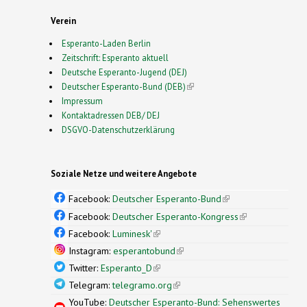
Verein
Esperanto-Laden Berlin
Zeitschrift: Esperanto aktuell
Deutsche Esperanto-Jugend (DEJ)
Deutscher Esperanto-Bund (DEB)
(link is external)
Impressum
Kontaktadressen DEB/ DEJ
DSGVO-Datenschutzerklärung
Soziale Netze und weitere Angebote
Facebook:
Deutscher Esperanto-Bund
(link is
external)
Facebook:
Deutscher Esperanto-Kongress
(link is
external)
Facebook:
Luminesk'
(link is external)
Instagram:
esperantobund
(link is external)
Twitter:
Esperanto_D
(link is external)
Telegram:
telegramo.org
(link is external)
YouTube:
Deutscher Esperanto-Bund: Sehenswertes