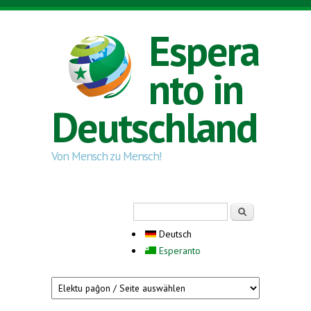
Direkt zum Inhalt
Espera
nto in
Deutschland
Von Mensch zu Mensch!
Suchformular
Suche
Deutsch
Esperanto