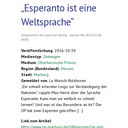
„Esperanto ist eine
Weltsprache“
Gespeichert von
Louis von Wunsc...
am/um Mo, 2021-03-08
09:50
Veröffentlichung:
2016-10-30
Medientyp:
Zeitungen
Medium:
Oberhessische Presse
Region (Bundesland):
Hessen
Stadt:
Marburg
Gemeldet von:
Lu Wunsch-Rolshoven
„Ein schnell erlernter Lingo zur Verständigung der
Nationen“, rappte Max Herre über die Sprache
Esperanto. Kann man sie wirklich so schnell
lernen? Und was ist das Besondere an ihr? Die
OP hat zwei Experten getroffen. [...]
Link zum Artikel:
https://www.op-marburg.de/UNIversum/Uni-und-