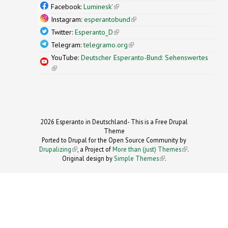
external)
Facebook:
Luminesk'
(link is external)
Instagram:
esperantobund
(link is external)
Twitter:
Esperanto_D
(link is external)
Telegram:
telegramo.org
(link is external)
YouTube:
Deutscher Esperanto-Bund: Sehenswertes
(link is external)
2026 Esperanto in Deutschland- This is a Free Drupal
Theme
Ported to Drupal for the Open Source Community by
Drupalizing
(link is external)
, a Project of
More than (just) Themes
(link is
.
Original design by
Simple Themes
.
(link is
external)
external)