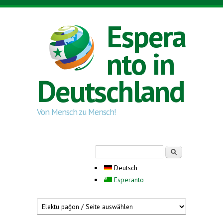
Direkt zum Inhalt
Espera
nto in
Deutschland
Von Mensch zu Mensch!
Suchformular
Suche
Deutsch
Esperanto