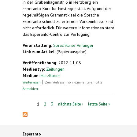
in der Grubenhagenstr. 6 in Herzberg ein
Esperanto-Kurs für Einsteiger statt. Aufgrund der
regelmäßigen Grammatik sei die Sprache
Esperanto schnell zu erlernen. Vorkenntnisse sind
nicht erforderlich. Für weitere Informationen steht
das Esperanto-Centro zur Verfügung.
Veranstaltung:
Sprachkurse Anfänger
Link zum Artikel:
(Papierausgabe)
Veröffentlichung:
2022-11-08
Medientyp:
Zeitungen
Medium:
HarzKurier
über Esperanto-Kurs für Einsteiger
Weiterlesen
Zum Verfassen von Kommentaren bitte
Anmelden
.
Seiten
1
2
3
nächste Seite ›
letzte Seite »
Esperanto