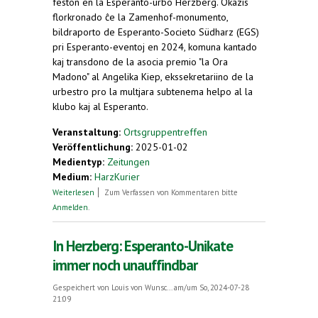
feston en la Esperanto-urbo Herzberg. Okazis
florkronado ĉe la Zamenhof-monumento,
bildraporto de Esperanto-Societo Südharz (EGS)
pri Esperanto-eventoj en 2024, komuna kantado
kaj transdono de la asocia premio "la Ora
Madono" al Angelika Kiep, ekssekretariino de la
urbestro pro la multjara subtenema helpo al la
klubo kaj al Esperanto.
Veranstaltung:
Ortsgruppentreffen
Veröffentlichung:
2025-01-02
Medientyp:
Zeitungen
Medium:
HarzKurier
über Esperanto-Gesellschaft lässt das Jahr
Weiterlesen
Zum Verfassen von Kommentaren bitte
ausklingen
Anmelden
.
In Herzberg: Esperanto-Unikate
immer noch unauffindbar
Gespeichert von
Louis von Wunsc...
am/um So, 2024-07-28
21:09