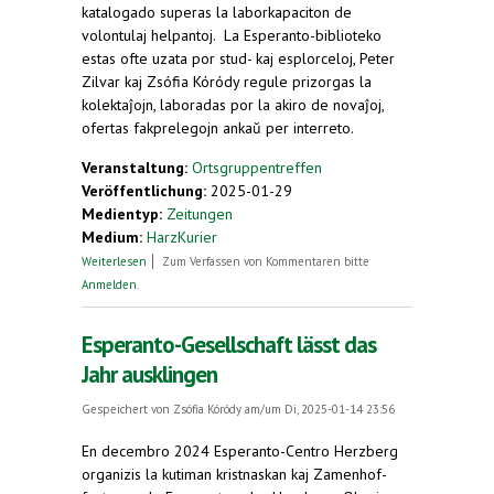
katalogado superas la laborkapaciton de
volontulaj helpantoj. La Esperanto-biblioteko
estas ofte uzata por stud- kaj esplorceloj, Peter
Zilvar kaj Zsófia Kóródy regule prizorgas la
kolektaĵojn, laboradas por la akiro de novaĵoj,
ofertas fakprelegojn ankaŭ per interreto.
Veranstaltung:
Ortsgruppentreffen
Veröffentlichung:
2025-01-29
Medientyp:
Zeitungen
Medium:
HarzKurier
über Herzbergs Schätze in Esperanto
Weiterlesen
Zum Verfassen von Kommentaren bitte
Anmelden
.
Esperanto-Gesellschaft lässt das
Jahr ausklingen
Gespeichert von
Zsófia Kóródy
am/um Di, 2025-01-14 23:56
En decembro 2024 Esperanto-Centro Herzberg
organizis la kutiman kristnaskan kaj Zamenhof-