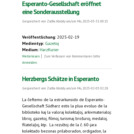
Esperanto-Gesellschaft eröffnet
eine Sonderausstellung
Gespeichert von
Zsófia Kóródy
am/um Mo, 2025-03-31 00:15
Veröffentlichung:
2025-02-19
Medientyp:
Gazetoj
Medium:
HarzKurier
über Max und Moritz mal anders: Esperanto-
Weiterlesen
Zum Verfassen von Kommentaren bitte
Gesellschaft eröffnet eine Sonderausstellung
Anmelden
.
Herzbergs Schätze in Esperanto
Gespeichert von
Zsófia Kóródy
am/um Mo, 2025-02-03 02:28
La ĉeftemo de la estrarkunsido de Esperanto-
Gesellschaft Südharz estis la plua evoluo de la
biblioteko kaj la valoraj kolektaĵoj, arkivmaterialoj:
libroj, gazetoj, filmoj, turismaj broŝuroj, medaloj,
filatelaĵoj, ktp. La rezultoj de la ĉ. 60-jara
kolektado bezonas prilaboradon, ordigadon, la