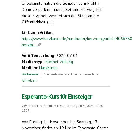
Unbekannte haben die Schilder vom Pfahl im
Domeyerpark montiert, jetzt sind sie weg. Mit
diesem Appell wendet sich die Stadt an die
Öffentlichkeit. (...)
Link zum Artikel:
https://www.harzkurier.de/harzkurier/herzberg/article4066788
herzbe...
(link is external)
Veröffentlichung:
2024-07-01
Medientyp:
Internet-Zeitung
Medium:
HarzKurier
über In Herzberg: Esperanto-Unikate immer noch
Weiterlesen
Zum Verfassen von Kommentaren bitte
unauffindbar
Anmelden
.
Esperanto-Kurs für Einsteiger
Gespeichert von
Louis von Wunsc...
am/um Fr, 2023-01-20
13:07
Von Freitag, 11. November, bis Sonntag, 13.
November, findet ab 19 Uhr im Esperanto-Centro