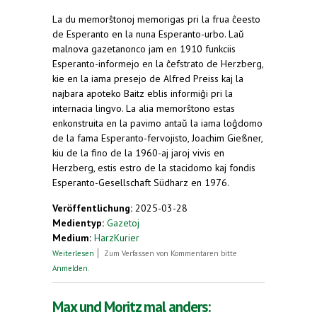
La du memorŝtonoj memorigas pri la frua ĉeesto
de Esperanto en la nuna Esperanto-urbo. Laŭ
malnova gazetanonco jam en 1910 funkciis
Esperanto-informejo en la ĉefstrato de Herzberg,
kie en la iama presejo de Alfred Preiss kaj la
najbara apoteko Baitz eblis informiĝi pri la
internacia lingvo. La alia memorŝtono estas
enkonstruita en la pavimo antaŭ la iama loĝdomo
de la fama Esperanto-fervojisto, Joachim Gießner,
kiu de la fino de la 1960-aj jaroj vivis en
Herzberg, estis estro de la stacidomo kaj fondis
Esperanto-Gesellschaft Südharz en 1976.
Veröffentlichung:
2025-03-28
Medientyp:
Gazetoj
Medium:
HarzKurier
über Erinnerung an Esperanto-Pioniere: Zwei
Weiterlesen
Zum Verfassen von Kommentaren bitte
Gedenksteine eingeweiht
Anmelden
.
Max und Moritz mal anders: