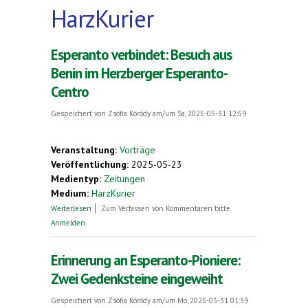
HarzKurier
Esperanto verbindet: Besuch aus
Benin im Herzberger Esperanto-
Centro
Gespeichert von
Zsófia Kóródy
am/um Sa, 2025-05-31 12:59
Veranstaltung:
Vorträge
Veröffentlichung:
2025-05-23
Medientyp:
Zeitungen
Medium:
HarzKurier
über Esperanto verbindet: Besuch aus Benin im
Weiterlesen
Zum Verfassen von Kommentaren bitte
Herzberger Esperanto-Centro
Anmelden
.
Erinnerung an Esperanto-Pioniere:
Zwei Gedenksteine eingeweiht
Gespeichert von
Zsófia Kóródy
am/um Mo, 2025-03-31 01:39