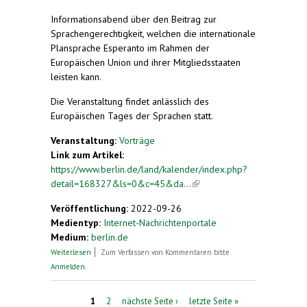
external)
Informationsabend über den Beitrag zur
Sprachengerechtigkeit, welchen die internationale
Plansprache Esperanto im Rahmen der
Europäischen Union und ihrer Mitgliedsstaaten
leisten kann.
Die Veranstaltung findet anlässlich des
Europäischen Tages der Sprachen statt.
Veranstaltung:
Vorträge
Link zum Artikel:
https://www.berlin.de/land/kalender/index.php?
detail=168327&ls=0&c=45&da...
(link is external)
Veröffentlichung:
2022-09-26
Medientyp:
Internet-Nachrichtenportale
Medium:
berlin.de
über Esperanto als ergänzende Sprache - mehr
Weiterlesen
Zum Verfassen von Kommentaren bitte
Sprachengerechtigkeit in der EU
Anmelden
.
Seiten
1
2
nächste Seite ›
letzte Seite »