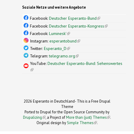
Soziale Netze und weitere Angebote
Facebook:
Deutscher Esperanto-Bund
(link is
external)
Facebook:
Deutscher Esperanto-Kongress
(link is
external)
Facebook:
Luminesk'
(link is external)
Instagram:
esperantobund
(link is external)
Twitter:
Esperanto_D
(link is external)
Telegram:
telegramo.org
(link is external)
YouTube:
Deutscher Esperanto-Bund: Sehenswertes
(link is external)
2026 Esperanto in Deutschland- This is a Free Drupal
Theme
Ported to Drupal for the Open Source Community by
Drupalizing
(link is external)
, a Project of
More than (just) Themes
(link is
.
Original design by
Simple Themes
.
(link is
external)
external)