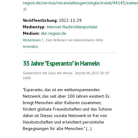
region.de/service/veranstaltungen/single/event/44145/zamen
(link is external)
Veröffentlichung:
2022-11-29
Medientyp:
Internet-Nachrichtenportale
Medium:
die-region.de
über Zamenhof-Tag
Weiterlesen
Zum Verfassen von Kommentaren bitte
Anmelden
.
35 Jahre "Esperanto" in Hameln
Gespeichert von
Louis von Wunsc...
am/um Mi, 2022-10-19
14:00
"Esperanto, das ist ein weltumspannendes
Netzwerk, das seit über 100 Jahren existiert. Es
bringt Menschen aller Kulturen zusammen,
fördert globale Freundschaften und das Schöne
dabei ist: Dieses soziale Netzwerk ist frei von
Hassbotschaften und erleichtert persönliche
Begegnungen für alle Menschen." (...)