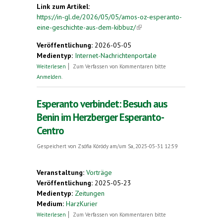
Link zum Artikel:
https://in-gl.de/2026/05/05/amos-oz-esperanto-
eine-geschichte-aus-dem-kibbuz/
(link is external)
Veröffentlichung:
2026-05-05
Medientyp:
Internet-Nachrichtenportale
über Amos Oz: Esperanto – Eine Geschichte aus
Weiterlesen
Zum Verfassen von Kommentaren bitte
dem Kibbuz
Anmelden
.
Esperanto verbindet: Besuch aus
Benin im Herzberger Esperanto-
Centro
Gespeichert von
Zsófia Kóródy
am/um Sa, 2025-05-31 12:59
Veranstaltung:
Vorträge
Veröffentlichung:
2025-05-23
Medientyp:
Zeitungen
Medium:
HarzKurier
über Esperanto verbindet: Besuch aus Benin im
Weiterlesen
Zum Verfassen von Kommentaren bitte
Herzberger Esperanto-Centro