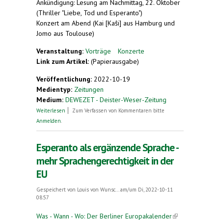
Ankündigung: Lesung am Nachmittag, 22. Oktober
(Thriller "Liebe, Tod und Esperanto")
Konzert am Abend (Kai [Kaŝi] aus Hamburg und
Jomo aus Toulouse)
Veranstaltung:
Vorträge
Konzerte
Link zum Artikel:
(Papierausgabe)
Veröffentlichung:
2022-10-19
Medientyp:
Zeitungen
Medium:
DEWEZET - Deister-Weser-Zeitung
über 35 Jahre "Esperanto" in Hameln
Weiterlesen
Zum Verfassen von Kommentaren bitte
Anmelden
.
Esperanto als ergänzende Sprache -
mehr Sprachengerechtigkeit in der
EU
Gespeichert von
Louis von Wunsc...
am/um Di, 2022-10-11
08:57
Was - Wann - Wo: Der Berliner Europakalender
(link is