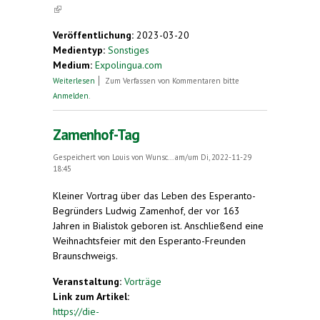
(link is external)
Veröffentlichung:
2023-03-20
Medientyp:
Sonstiges
Medium:
Expolingua.com
über Reisen mit Esperanto + Schnupperkurs
Weiterlesen
Zum Verfassen von Kommentaren bitte
Esperanto
Anmelden
.
Zamenhof-Tag
Gespeichert von
Louis von Wunsc...
am/um Di, 2022-11-29
18:45
Kleiner Vortrag über das Leben des Esperanto-
Begründers Ludwig Zamenhof, der vor 163
Jahren in Bialistok geboren ist. Anschließend eine
Weihnachtsfeier mit den Esperanto-Freunden
Braunschweigs.
Veranstaltung:
Vorträge
Link zum Artikel:
https://die-