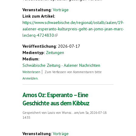
Veranstaltung:
Vorträge
Link zum Artikel:
https://www.schwaebische.de/regional/ostalb/aalen/19-
aalener-esperanto-kulturpreis-geht-an-jomo-jean-marc-
leclerq-4724830
(link is external)
Veröffentlichung:
2026-07-17
Medientyp:
Zeitungen
Medium:
Schwäbische Zeitung - Aalener Nachrichten
über 19. Aalener Esperanto-Kulturpreis geht an
Weiterlesen
Zum Verfassen von Kommentaren bitte
„JoMo“ Jean-Marc Leclerq
Anmelden
.
Amos Oz: Esperanto – Eine
Geschichte aus dem Kibbuz
Gespeichert von
Louis von Wunsc...
am/um Sa, 2026-07-18
14:35
Veranstaltung:
Vorträge