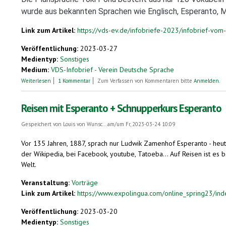
wurde aus bekannten Sprachen wie Englisch, Esperanto, M
Link zum Artikel:
https://vds-ev.de/infobriefe-2023/infobrief-vo
Veröffentlichung:
2023-03-27
Medientyp:
Sonstiges
Medium:
VDS-Infobrief - Verein Deutsche Sprache
über Eine Sprache für zwischendurch
Weiterlesen
1 Kommentar
Zum Verfassen von Kommentaren bitte
Anmelden
.
Reisen mit Esperanto + Schnupperkurs Esperanto
Gespeichert von
Louis von Wunsc...
am/um Fr, 2023-03-24 10:09
Vor 135 Jahren, 1887, sprach nur Ludwik Zamenhof Esperanto - heut
der Wikipedia, bei Facebook, youtube, Tatoeba... Auf Reisen ist es 
Welt.
Veranstaltung:
Vorträge
Link zum Artikel:
https://www.expolingua.com/online_spring23/ind
Veröffentlichung:
2023-03-20
Medientyp:
Sonstiges