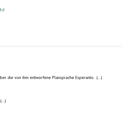
f
(link is external)
über die von ihm entworfene Plansprache Esperanto. (...)
...)