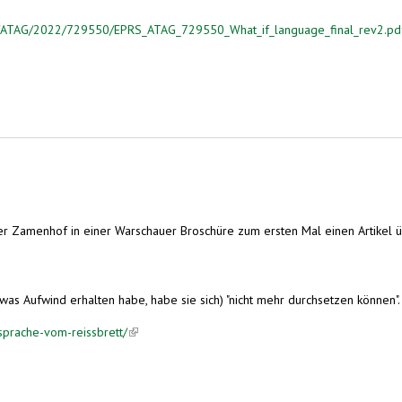
es/ATAG/2022/729550/EPRS_ATAG_729550_What_if_language_final_rev2.pd
zer Zamenhof in einer Warschauer Broschüre zum ersten Mal einen Artikel 
s Aufwind erhalten habe, habe sie sich) "nicht mehr durchsetzen können". (
sprache-vom-reissbrett/
(link is external)