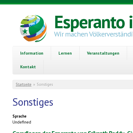
Direkt zum Inhalt
Esperanto 
Wir machen Völkerverständ
Information
Lernen
Veranstaltungen
Kontakt
Sie sind hier
Startseite
»
Sonstiges
Sonstiges
Sprache
Undefined