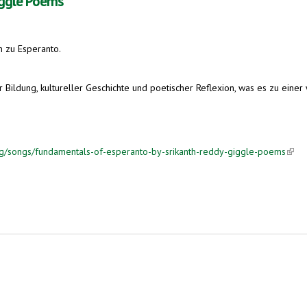
iggle Poems
n zu Esperanto.
er Bildung, kultureller Geschichte und poetischer Reflexion, was es zu eine
g/songs/fundamentals-of-esperanto-by-srikanth-reddy-giggle-poems
(link