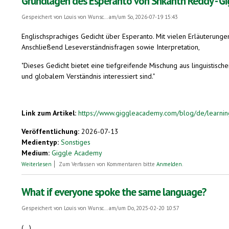
Grundlagen des Esperanto von Srikanth Reddy - G
Gespeichert von
Louis von Wunsc...
am/um So, 2026-07-19 15:43
Englischsprachiges Gedicht über Esperanto. Mit vielen Erläuterunge
Anschließend Leseverständnisfragen sowie Interpretation,
"Dieses Gedicht bietet eine tiefgreifende Mischung aus linguistisch
und globalem Verständnis interessiert sind."
Link zum Artikel:
https://www.giggleacademy.com/blog/de/learnin
Veröffentlichung:
2026-07-13
Medientyp:
Sonstiges
Medium:
Giggle Academy
über Grundlagen des Esperanto von Srikanth Reddy - Giggle Poems
Weiterlesen
Zum Verfassen von Kommentaren bitte
Anmelden
.
What if everyone spoke the same language?
Gespeichert von
Louis von Wunsc...
am/um Do, 2025-02-20 10:57
(...)