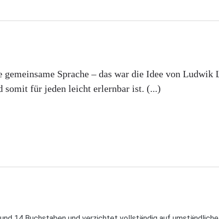
e gemeinsame Sprache – das war die Idee von Ludwik L
omit für jeden leicht erlernbar ist. (...)
nd 14 Buchstaben und verzichtet vollständig auf umständliche D