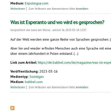
Medium:
Expolingua.com
über Reisen mit Esperanto + Schnupperkurs Esperanto
Weiterlesen
Zum Verfassen von Kommentaren bitte
Anmelden
.
Was ist Esperanto und wo wird es gesprochen?
Gespeichert von
Louis von Wunsc...
am/um Sa, 2023-03-18 12:07
Auf der Welt werden eine ganze Reihe von Sprachen gesprochen. (.
Aber hin und wieder erfinden Menschen auch eine Sprache mit einem
über einem Jahrhundert in Polen entstand. (...)
Link zum Artikel:
https://de.babbel.com/de/magazine/was-ist-espe
Veröffentlichung:
2023-03-16
Medientyp:
Sonstiges
Medium:
babbel.com
über Was ist Esperanto und wo wird es gesprochen?
Weiterlesen
Zum Verfassen von Kommentaren bitte
Anmelden
.
Seiten