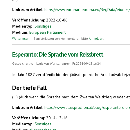
Link zum Artikel:
https://www.europarl.europa.eu/RegData/etud
Veröffentlichung:
2022-10-06
Medientyp:
Sonstiges
Medium:
European Parliament
über What if everyone spoke the same language?
Weiterlesen
Zum Verfassen von Kommentaren bitte
Anmelden
.
Esperanto: Die Sprache vom Reissbrett
Gespeichert von
Louis von Wunsc...
am/um Fr, 2024-09-13 16:24
Im Jahr 1887 veröffentlichte der jüdisch-polnische Arzt Ludwik Lej
Der tiefe Fall
(...) (Auch wenn die Sprache nach dem Zweiten Weltkrieg wieder etwa
Link zum Artikel:
https://www.allesprachen.at/blog/esperanto-die-
Veröffentlichung:
2014-12-16
Medientyp:
Sonstiges
Medium:
allesprachen.at