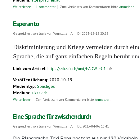
über Esperanto: Die Sprache vom Reissbrett
Weiterlesen
1 Kommentar
Zum Verfassen von Kommentaren bitte
Anmelden
.
Esperanto
Gespeichert von
Louis von Wunsc...
am/um Di, 2023-12-12 20:22
Diskriminierung und Kriege vermeiden durch ein
Sprache, die auf ganz einfachen Regeln beruht und s
Link zum Artikel:
https://zikzak.ch/unit/FADW-FC1T
(link is external)
Veröffentlichung:
2020-10-19
Medientyp:
Sonstiges
Medium:
zikzak.ch
über Esperanto
Weiterlesen
Zum Verfassen von Kommentaren bitte
Anmelden
.
Eine Sprache für zwischendurch
Gespeichert von
Louis von Wunsc...
am/um Do, 2023-04-06 13:41
Die Plansprache Toki Pona besteht aus nur 120 Vokabeln u