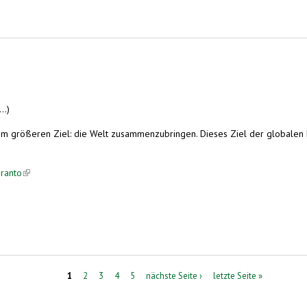
..)
 größeren Ziel: die Welt zusammenzubringen. Dieses Ziel der globalen Ei
ranto
(link is external)
1
2
3
4
5
nächste Seite ›
letzte Seite »