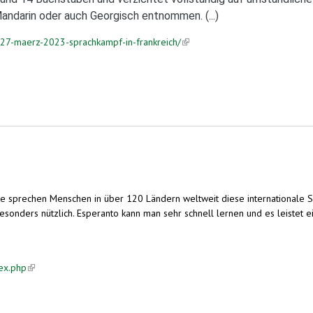
andarin oder auch Georgisch entnommen. (...)
m-27-maerz-2023-sprachkampf-in-frankreich/
(link is external)
e sprechen Menschen in über 120 Ländern weltweit diese internationale Sp
besonders nützlich. Esperanto kann man sehr schnell lernen und es leistet 
ex.php
(link is external)