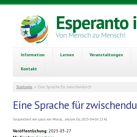
Direkt zum Inhalt
Esperanto 
Von Mensch zu Mensch!
Information
Lernen
Veranstaltungen
Kontakt
Sie sind hier
Startseite
»
Eine Sprache für zwischendurch
Eine Sprache für zwischendu
Gespeichert von
Louis von Wunsc...
am/um Do, 2023-04-06 13:41
Veröffentlichung:
2023-03-27