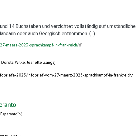
nd 14 Buchstaben und verzichtet vollständig auf umständliche D
andarin oder auch Georgisch entnommen. (...)
m-27-maerz-2023-sprachkampf-in-frankreich/
(link is external)
i, Dorota Wilke, Jeanette Zangs)
fobriefe-2023/infobrief-vom-27-maerz-2023-sprachkampf-in-frankreich/
eranto
Esperanto" :-)