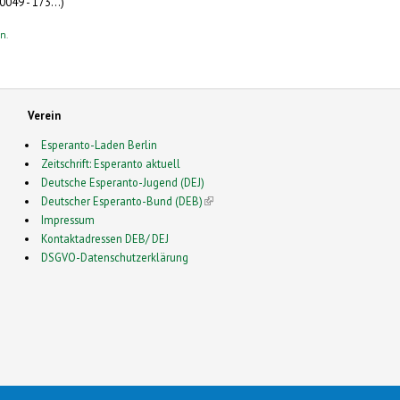
049 - 173...)
en
.
Verein
Esperanto-Laden Berlin
Zeitschrift: Esperanto aktuell
Deutsche Esperanto-Jugend (DEJ)
Deutscher Esperanto-Bund (DEB)
(link is external)
Impressum
Kontaktadressen DEB/ DEJ
DSGVO-Datenschutzerklärung
2026 Esperanto in Deutschland- This is a Free Drupal Theme