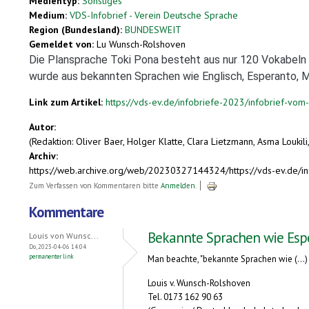
Medientyp:
Sonstiges
Medium:
VDS-Infobrief - Verein Deutsche Sprache
Region (Bundesland):
BUNDESWEIT
Gemeldet von:
Lu Wunsch-Rolshoven
Die Plansprache Toki Pona besteht aus nur 120 Vokabeln u
wurde aus bekannten Sprachen wie Englisch, Esperanto, M
Link zum Artikel:
https://vds-ev.de/infobriefe-2023/infobrief-vo
Autor:
(Redaktion: Oliver Baer, Holger Klatte, Clara Lietzmann, Asma Loukil
Archiv:
https://web.archive.org/web/20230327144324/https://vds-ev.de/in
Zum Verfassen von Kommentaren bitte
Anmelden
.
Kommentare
Bekannte Sprachen wie Esp
Louis von Wunsc...
Do, 2023-04-06 14:04
permanenter link
Man beachte, "bekannte Sprachen wie (...) 
Louis v. Wunsch-Rolshoven
Tel. 0173 162 90 63