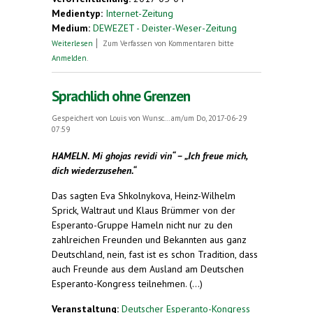
Medientyp:
Internet-Zeitung
Medium:
DEWEZET - Deister-Weser-Zeitung
über Wortgewandt ins Jubeljahr
Weiterlesen
Zum Verfassen von Kommentaren bitte
Anmelden
.
Sprachlich ohne Grenzen
Gespeichert von
Louis von Wunsc...
am/um Do, 2017-06-29
07:59
HAMELN. Mi ghojas revidi vin“ – „Ich freue mich,
dich wiederzusehen.“
Das sagten Eva Shkolnykova, Heinz-Wilhelm
Sprick, Waltraut und Klaus Brümmer von der
Esperanto-Gruppe Hameln nicht nur zu den
zahlreichen Freunden und Bekannten aus ganz
Deutschland, nein, fast ist es schon Tradition, dass
auch Freunde aus dem Ausland am Deutschen
Esperanto-Kongress teilnehmen. (...)
Veranstaltung:
Deutscher Esperanto-Kongress