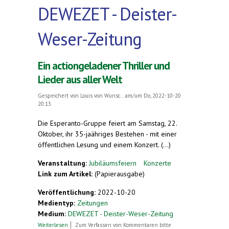
DEWEZET - Deister-
Weser-Zeitung
Ein actiongeladener Thriller und
Lieder aus aller Welt
Gespeichert von
Louis von Wunsc...
am/um Do, 2022-10-20
20:13
Die Esperanto-Gruppe feiert am Samstag, 22.
Oktober, ihr 35-jaähriges Bestehen - mit einer
öffentlichen Lesung und einem Konzert. (...)
Veranstaltung:
Jubiläumsfeiern
Konzerte
Link zum Artikel:
(Papierausgabe)
Veröffentlichung:
2022-10-20
Medientyp:
Zeitungen
Medium:
DEWEZET - Deister-Weser-Zeitung
über Ein actiongeladener Thriller und Lieder aus
Weiterlesen
Zum Verfassen von Kommentaren bitte