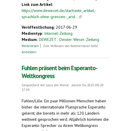
Link zum Artikel:
https://www.dewezet.de/startseite_artikel,-
sprachlich-ohne-grenzen-_arid...
(link is external)
Veröffentlichung:
2017-06-29
Medientyp:
Internet-Zeitung
Medium:
DEWEZET - Deister-Weser-Zeitung
über Sprachlich ohne Grenzen
Weiterlesen
Zum Verfassen von Kommentaren bitte
Anmelden
.
Fuhlen präsent beim Esperanto-
Weltkongress
Gespeichert von
Louis von Wunsc...
am/um Do, 2015-08-20
17:39
Fuhlen/Lille. Ein paar Millionen Menschen haben
bisher die internationale Plansprache Esperanto
gelernt, die bereits in mehr als 120 Ländern
weltweit gesprochen wird. Alljährlich kommen die
Esperanto-Sprecher zu ihrem Weltkongress