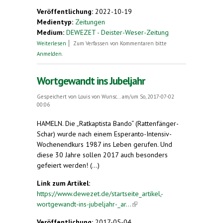
Veröffentlichung:
2022-10-19
Medientyp:
Zeitungen
Medium:
DEWEZET - Deister-Weser-Zeitung
über 35 Jahre "Esperanto" in Hameln
Weiterlesen
Zum Verfassen von Kommentaren bitte
Anmelden
.
Wortgewandt ins Jubeljahr
Gespeichert von
Louis von Wunsc...
am/um So, 2017-07-02
00:06
HAMELN. Die „Ratkaptista Bando“ (Rattenfänger-
Schar) wurde nach einem Esperanto-Intensiv-
Wochenendkurs 1987 ins Leben gerufen. Und
diese 30 Jahre sollen 2017 auch besonders
gefeiert werden! (...)
Link zum Artikel:
https://www.dewezet.de/startseite_artikel,-
wortgewandt-ins-jubeljahr-_ar...
(link is external)
Veröffentlichung:
2017-05-04