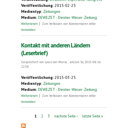
Veröffentlichung:
2015-02-25
Medientyp:
Zeitungen
Medium:
DEWEZET - Deister-Weser-Zeitung
über Esperanto - Sprache für die ganze Welt
Weiterlesen
Zum Verfassen von Kommentaren bitte
Anmelden
.
Kontakt mit anderen Ländern
(Leserbrief)
Gespeichert von
Louis von Wunsc...
am/um So, 2015-08-16
22:58
Veröffentlichung:
2015-03-25
Medientyp:
Zeitungen
Medium:
DEWEZET - Deister-Weser-Zeitung
über Kontakt mit anderen Ländern (Leserbrief)
Weiterlesen
Zum Verfassen von Kommentaren bitte
Anmelden
.
Seiten
1
2
3
nächste Seite ›
letzte Seite »