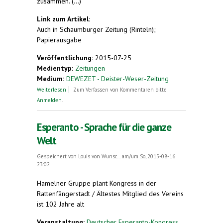
zusammen. (...)
Link zum Artikel:
Auch in Schaumburger Zeitung (Rinteln);
Papierausgabe
Veröffentlichung:
2015-07-25
Medientyp:
Zeitungen
Medium:
DEWEZET - Deister-Weser-Zeitung
über Fuhlen präsent beim Esperanto-
Weiterlesen
Zum Verfassen von Kommentaren bitte
Weltkongress
Anmelden
.
Esperanto - Sprache für die ganze
Welt
Gespeichert von
Louis von Wunsc...
am/um So, 2015-08-16
23:02
Hamelner Gruppe plant Kongress in der
Rattenfängerstadt / Ältestes Mitglied des Vereins
ist 102 Jahre alt
Veranstaltung:
Deutscher Esperanto-Kongress