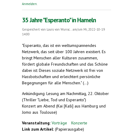
aller Welt
Anmelden
.
35 Jahre "Esperanto" in Hameln
Gespeichert von
Louis von Wunsc...
am/um Mi, 2022-10-19
14:00
"Esperanto, das ist ein weltumspannendes
Netzwerk, das seit über 100 Jahren existiert. Es
bringt Menschen aller Kulturen zusammen,
fördert globale Freundschaften und das Schöne
dabei ist: Dieses soziale Netzwerk ist frei von
Hassbotschaften und erleichtert persönliche
Begegnungen für alle Menschen." (...)
Ankündigung: Lesung am Nachmittag, 22. Oktober
(Thriller "Liebe, Tod und Esperanto")
Konzert am Abend (Kai [Kaŝi] aus Hamburg und
Jomo aus Toulouse)
Veranstaltung:
Vorträge
Konzerte
Link zum Artikel:
(Papierausgabe)