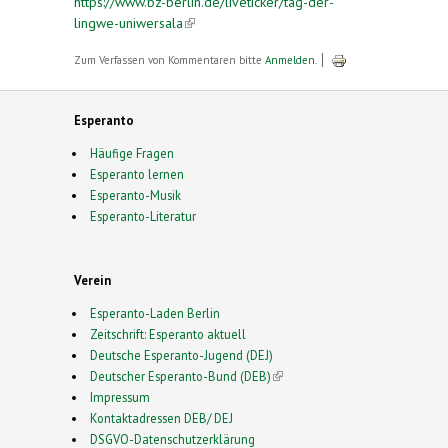
https://www.bz-berlin.de/liveticker/tag-der-
lingwe-uniwersala
(link is external)
Zum Verfassen von Kommentaren bitte
Anmelden
.
Esperanto
Häufige Fragen
Esperanto lernen
Esperanto-Musik
Esperanto-Literatur
Verein
Esperanto-Laden Berlin
Zeitschrift: Esperanto aktuell
Deutsche Esperanto-Jugend (DEJ)
Deutscher Esperanto-Bund (DEB)
(link is external)
Impressum
Kontaktadressen DEB/ DEJ
DSGVO-Datenschutzerklärung