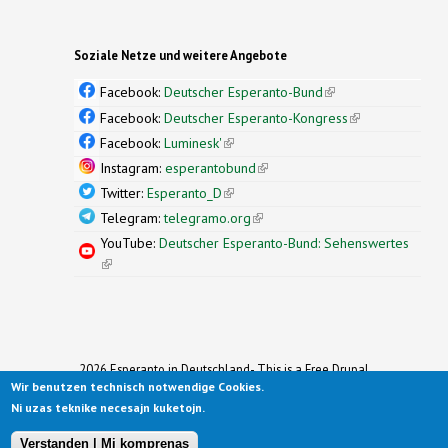
Soziale Netze und weitere Angebote
Facebook:
Deutscher Esperanto-Bund
(link is
external)
Facebook:
Deutscher Esperanto-Kongress
(link is
external)
Facebook:
Luminesk'
(link is external)
Instagram:
esperantobund
(link is external)
Twitter:
Esperanto_D
(link is external)
Telegram:
telegramo.org
(link is external)
YouTube:
Deutscher Esperanto-Bund: Sehenswertes
(link is external)
2026 Esperanto in Deutschland- This is a Free Drupal
Wir benutzen technisch notwendige Cookies.
Theme
Ported to Drupal for the Open Source Community by
Ni uzas teknike necesajn kuketojn.
Drupalizing
(link is external)
, a Project of
More than (just) Themes
(link is
.
Original design by
Simple Themes
.
(link is
external)
Verstanden | Mi komprenas