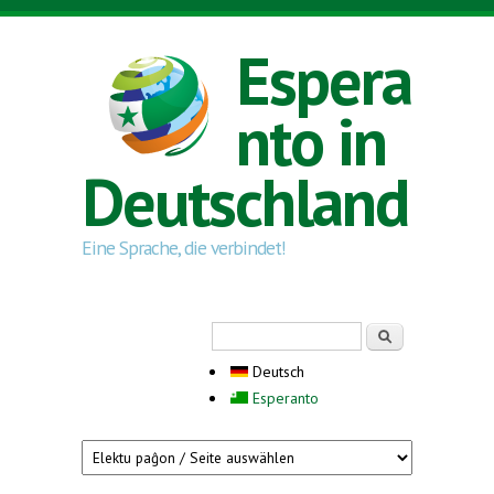
Direkt zum Inhalt
Espera
nto in
Deutschland
Eine Sprache, die verbindet!
Suchformular
Suche
Deutsch
Esperanto