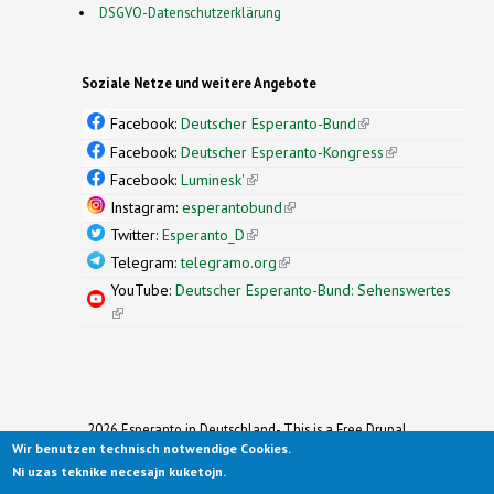
DSGVO-Datenschutzerklärung
Soziale Netze und weitere Angebote
Facebook:
Deutscher Esperanto-Bund
(link is
external)
Facebook:
Deutscher Esperanto-Kongress
(link is
external)
Facebook:
Luminesk'
(link is external)
Instagram:
esperantobund
(link is external)
Twitter:
Esperanto_D
(link is external)
Telegram:
telegramo.org
(link is external)
YouTube:
Deutscher Esperanto-Bund: Sehenswertes
(link is external)
2026 Esperanto in Deutschland- This is a Free Drupal
Wir benutzen technisch notwendige Cookies.
Theme
Ported to Drupal for the Open Source Community by
Ni uzas teknike necesajn kuketojn.
Drupalizing
(link is external)
, a Project of
More than (just) Themes
(link is
.