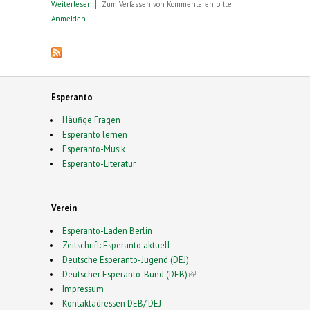
über Tag der Lingwe uniwersala
Weiterlesen
Zum Verfassen von Kommentaren bitte
Anmelden
.
Esperanto
Häufige Fragen
Esperanto lernen
Esperanto-Musik
Esperanto-Literatur
Verein
Esperanto-Laden Berlin
Zeitschrift: Esperanto aktuell
Deutsche Esperanto-Jugend (DEJ)
Deutscher Esperanto-Bund (DEB)
(link is external)
Impressum
Kontaktadressen DEB/ DEJ