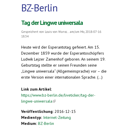
BZ-Berlin
Tag der Lingwe uniwersala
Gespeichert von
Louis von Wunsc...
am/um Mo, 2018-07-16
18:34
Heute wird der Esperantotag gefeiert. Am 15.
Dezember 1859 wurde der Esperantoschöpfers
Ludwik Lejzer Zamenhof geboren. An seinem 19.
Geburtstag stellte er seinen Freunden seine
„Lingwe uniwersala“ (Allgemeinsprache) vor – die
erste Version einer internationalen Sprache. (...)
Link zum Artikel:
https://www.bz-berlin.de/liveticker/tag-der-
lingwe-uniwersala
(link is external)
Veröffentlichung:
2016-12-15
Medientyp:
Internet-Zeitung
Medium:
BZ-Berlin