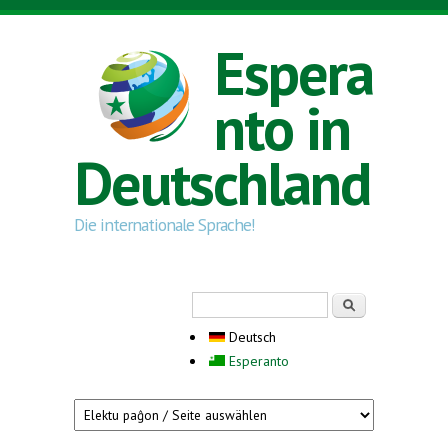
Direkt zum Inhalt
Espera
nto in
Deutschland
Die internationale Sprache!
Suchformular
Suche
Deutsch
Esperanto