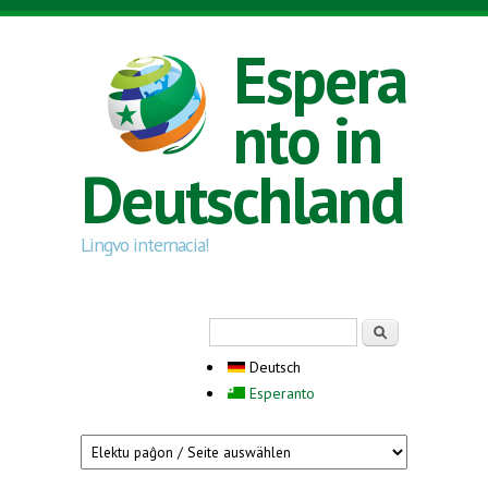
Direkt zum Inhalt
Espera
nto in
Deutschland
Lingvo internacia!
Suchformular
Suche
Deutsch
Esperanto