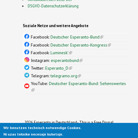
DSGVO-Datenschutzerklärung
Soziale Netze und weitere Angebote
Facebook:
Deutscher Esperanto-Bund
(link is
external)
Facebook:
Deutscher Esperanto-Kongress
(link is
external)
Facebook:
Luminesk'
(link is external)
Instagram:
esperantobund
(link is external)
Twitter:
Esperanto_D
(link is external)
Telegram:
telegramo.org
(link is external)
YouTube:
Deutscher Esperanto-Bund: Sehenswertes
(link is external)
2026 Esperanto in Deutschland- This is a Free Drupal
Wir benutzen technisch notwendige Cookies.
Theme
Ported to Drupal for the Open Source Community by
Ni uzas teknike necesajn kuketojn.