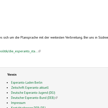
es sich um die Plansprache mit der weitesten Verbreitung. Bei uns in Südn
olitik/die_esperanto_sta...
(link is external)
Verein
Esperanto-Laden Berlin
Zeitschrift: Esperanto aktuell
Deutsche Esperanto-Jugend (DEJ)
Deutscher Esperanto-Bund (DEB)
(link is external)
Impressum
Kontaktadressen DEB/ DEJ