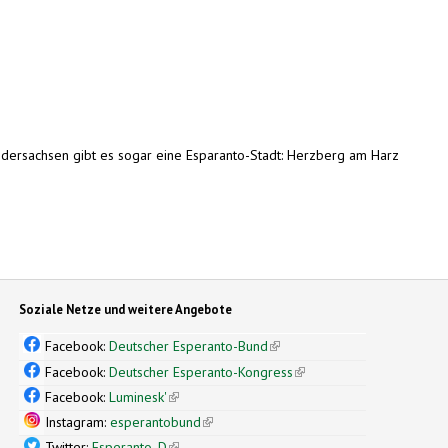
iedersachsen gibt es sogar eine Esparanto-Stadt: Herzberg am Harz
Soziale Netze und weitere Angebote
Facebook:
Deutscher Esperanto-Bund
(link is external)
Facebook:
Deutscher Esperanto-Kongress
(link is external)
Facebook:
Luminesk'
(link is external)
Instagram:
esperantobund
(link is external)
Twitter:
Esperanto_D
(link is external)