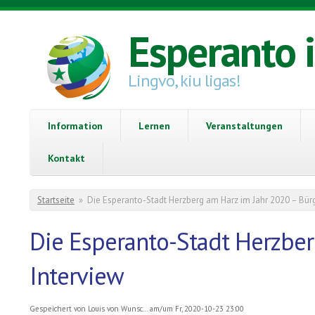
Direkt zum Inhalt
Esperanto 
Lingvo, kiu ligas!
Information
Lernen
Veranstaltungen
Kontakt
Sie sind hier
Startseite
»
Die Esperanto-Stadt Herzberg am Harz im Jahr 2020 – Bürg
Die Esperanto-Stadt Herzber
Interview
Gespeichert von
Louis von Wunsc...
am/um Fr, 2020-10-23 23:00