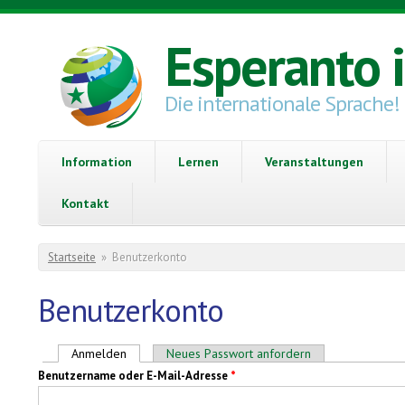
Direkt zum Inhalt
Esperanto 
Die internationale Sprache!
Information
Lernen
Veranstaltungen
Kontakt
Sie sind hier
Startseite
»
Benutzerkonto
Benutzerkonto
Haupt-Reiter
Anmelden
(aktiver Reiter)
Neues Passwort anfordern
Benutzername oder E-Mail-Adresse
*