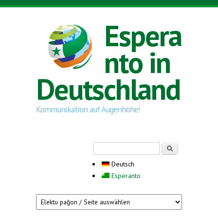
Direkt zum Inhalt
Espera
nto in
Deutschland
Kommunikation auf Augenhöhe!
Suchformular
Suche
Deutsch
Esperanto