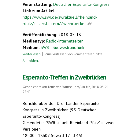
Veranstaltung:
Deutscher Esperanto-Kongress
Link zum Artikel:
https://www.swr.de/swraktuell/rheinland-
pfalz/kaiserslautern/Zweibruecke...
(link is
external)
Veröffentlichung:
2018-05-18
Medientyp:
Radio-Internetseiten
Medium:
SWR - Südwestrundfunk
über Zweibrücken. Deutscher Esperanto-Kongress
Weiterlesen
Zum Verfassen von Kommentaren bitte
beginnt
Anmelden
.
Esperanto-Treffen in Zweibrücken
Gespeichert von
Louis von Wunsc...
am/um Mo, 2018-05-21
22:40
Berichte über den Drei-Länder-Esperanto-
Kongress in Zweibrücken (95. Deutscher
Esperanto-Kongress).
Gesendet in "SWR aktuell Rheinland-Pfalz", in zwei
Versionen
18h00 - 18h07 (etwa 3:17 - 3:45)