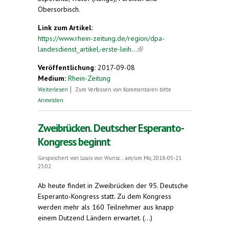
Obersorbisch.
Link zum Artikel:
https://www.rhein-zeitung.de/region/dpa-
landesdienst_artikel,-erste-leih...
(link is external)
Veröffentlichung:
2017-09-08
Medium:
Rhein-Zeitung
über Erste Leihgaben für große Karl-Marx-
Weiterlesen
Zum Verfassen von Kommentaren bitte
Ausstellung kommen
Anmelden
.
Zweibrücken. Deutscher Esperanto-
Kongress beginnt
Gespeichert von
Louis von Wunsc...
am/um Mo, 2018-05-21
23:02
Ab heute findet in Zweibrücken der 95. Deutsche
Esperanto-Kongress statt. Zu dem Kongress
werden mehr als 160 Teilnehmer aus knapp
einem Dutzend Ländern erwartet. (...)