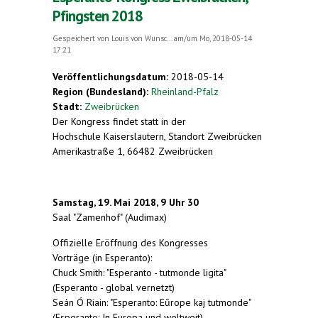
Pfingsten 2018
Gespeichert von
Louis von Wunsc...
am/um Mo, 2018-05-14
17:21
Veröffentlichungsdatum:
2018-05-14
Region (Bundesland):
Rheinland-Pfalz
Stadt:
Zweibrücken
Der Kongress findet statt in der
Hochschule Kaiserslautern, Standort Zweibrücken
Amerikastraße 1, 66482 Zweibrücken
Samstag, 19. Mai 2018, 9 Uhr 30
Saal "Zamenhof" (Audimax)
Offizielle Eröffnung des Kongresses
Vorträge (in Esperanto):
Chuck Smith: "Esperanto - tutmonde ligita"
(Esperanto - global vernetzt)
Seán Ó Riain: "
Esperanto: Eŭrope kaj tutmonde
"
(Esperanto: In Europa und weltweit)