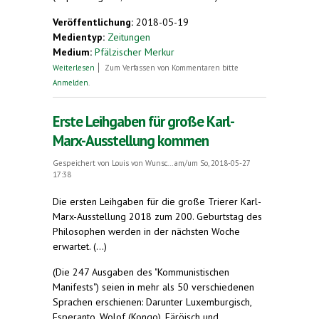
Veröffentlichung:
2018-05-19
Medientyp:
Zeitungen
Medium:
Pfälzischer Merkur
über Manchmal braucht es nur einen kleinen
Weiterlesen
Zum Verfassen von Kommentaren bitte
Schubser
Anmelden
.
Erste Leihgaben für große Karl-
Marx-Ausstellung kommen
Gespeichert von
Louis von Wunsc...
am/um So, 2018-05-27
17:38
Die ersten Leihgaben für die große Trierer Karl-
Marx-Ausstellung 2018 zum 200. Geburtstag des
Philosophen werden in der nächsten Woche
erwartet. (...)
(Die 247 Ausgaben des "Kommunistischen
Manifests") seien in mehr als 50 verschiedenen
Sprachen erschienen: Darunter Luxemburgisch,
Esperanto, Wolof (Kongo), Färöisch und