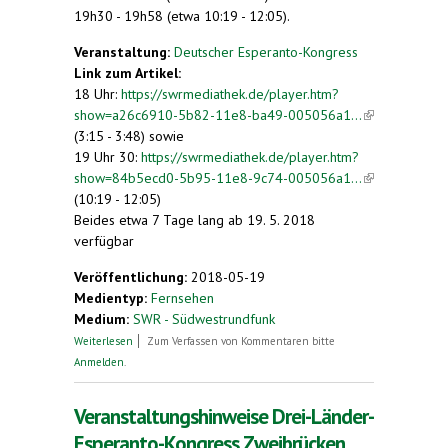
19h30 - 19h58 (etwa 10:19 - 12:05).
Veranstaltung:
Deutscher Esperanto-Kongress
Link zum Artikel:
18 Uhr:
https://swrmediathek.de/player.htm?
show=a26c6910-5b82-11e8-ba49-005056a1...
(link is
(3:15 - 3:48) sowie
external)
19 Uhr 30:
https://swrmediathek.de/player.htm?
show=84b5ecd0-5b95-11e8-9c74-005056a1...
(link is
(10:19 - 12:05)
external)
Beides etwa 7 Tage lang ab 19. 5. 2018
verfügbar
Veröffentlichung:
2018-05-19
Medientyp:
Fernsehen
Medium:
SWR - Südwestrundfunk
über Esperanto-Treffen in Zweibrücken
Weiterlesen
Zum Verfassen von Kommentaren bitte
Anmelden
.
Veranstaltungshinweise Drei-Länder-
Esperanto-Kongress Zweibrücken,