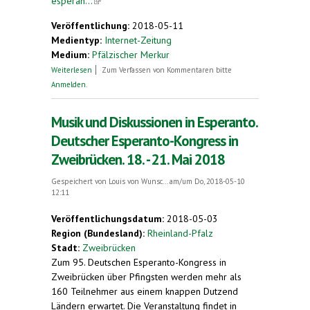
esperan...
(link is external)
Veröffentlichung:
2018-05-11
Medientyp:
Internet-Zeitung
Medium:
Pfälzischer Merkur
über Mit Brel-Liedern und Podiumsdiskussion.
Weiterlesen
Zum Verfassen von Kommentaren bitte
Deutscher Esperanto-Kongress in Zweibrücken
Anmelden
.
Musik und Diskussionen in Esperanto.
Deutscher Esperanto-Kongress in
Zweibrücken. 18. - 21. Mai 2018
Gespeichert von
Louis von Wunsc...
am/um Do, 2018-05-10
12:11
Veröffentlichungsdatum:
2018-05-03
Region (Bundesland):
Rheinland-Pfalz
Stadt:
Zweibrücken
Zum 95. Deutschen Esperanto-Kongress in
Zweibrücken über Pfingsten werden mehr als
160 Teilnehmer aus einem knappen Dutzend
Ländern erwartet. Die Veranstaltung findet in