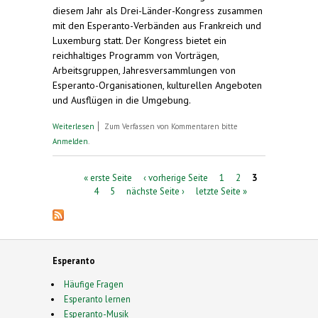
diesem Jahr als Drei-Länder-Kongress zusammen
mit den Esperanto-Verbänden aus Frankreich und
Luxemburg statt. Der Kongress bietet ein
reichhaltiges Programm von Vorträgen,
Arbeitsgruppen, Jahresversammlungen von
Esperanto-Organisationen, kulturellen Angeboten
und Ausflügen in die Umgebung.
über Musik und Diskussionen in Esperanto.
Weiterlesen
Zum Verfassen von Kommentaren bitte
Deutscher Esperanto-Kongress in Zweibrücken.
Anmelden
.
18. - 21. Mai 2018
Seiten
« erste Seite
‹ vorherige Seite
1
2
3
4
5
nächste Seite ›
letzte Seite »
Esperanto
Häufige Fragen
Esperanto lernen
Esperanto-Musik