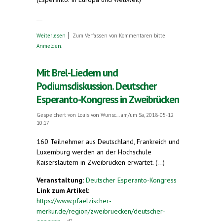
__
über Veranstaltungshinweise Drei-Länder-
Weiterlesen
Zum Verfassen von Kommentaren bitte
Esperanto-Kongress Zweibrücken, Pfingsten 2018
Anmelden
.
Mit Brel-Liedern und
Podiumsdiskussion. Deutscher
Esperanto-Kongress in Zweibrücken
Gespeichert von
Louis von Wunsc...
am/um Sa, 2018-05-12
10:17
160 Teilnehmer aus Deutschland, Frankreich und
Luxemburg werden an der Hochschule
Kaiserslautern in Zweibrücken erwartet. (...)
Veranstaltung:
Deutscher Esperanto-Kongress
Link zum Artikel:
https://www.pfaelzischer-
merkur.de/region/zweibruecken/deutscher-