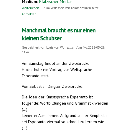
Medium:
Pfälzischer Merkur
über Grenzenlose Möglichkeiten mit Esperanto
Weiterlesen
Zum Verfassen von Kommentaren bitte
Anmelden
.
Manchmal braucht es nur einen
kleinen Schubser
Gespeichert von
Louis von Wunsc...
am/um Mo, 2018-05-28
11:47
Am Samstag findet an der Zweibrücker
Hochschule ein Vortrag zur Weltsprache
Esperanto statt.
Von Sebastian Dingler Zweibrücken
Die Idee der Kunstsprache Esperanto ist
folgende: Wortbildungen und Grammatik werden
(...)
keinerlei Ausnahmen. Aufgrund seiner Simplizität
sei Esperanto viermal so schnell zu lernen wie
(...)