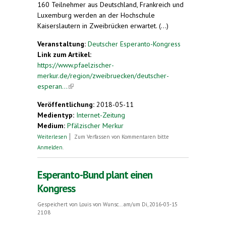
160 Teilnehmer aus Deutschland, Frankreich und
Luxemburg werden an der Hochschule
Kaiserslautern in Zweibrücken erwartet. (...)
Veranstaltung:
Deutscher Esperanto-Kongress
Link zum Artikel:
https://www.pfaelzischer-
merkur.de/region/zweibruecken/deutscher-
esperan...
(link is external)
Veröffentlichung:
2018-05-11
Medientyp:
Internet-Zeitung
Medium:
Pfälzischer Merkur
über Mit Brel-Liedern und Podiumsdiskussion.
Weiterlesen
Zum Verfassen von Kommentaren bitte
Deutscher Esperanto-Kongress in Zweibrücken
Anmelden
.
Esperanto-Bund plant einen
Kongress
Gespeichert von
Louis von Wunsc...
am/um Di, 2016-03-15
21:08