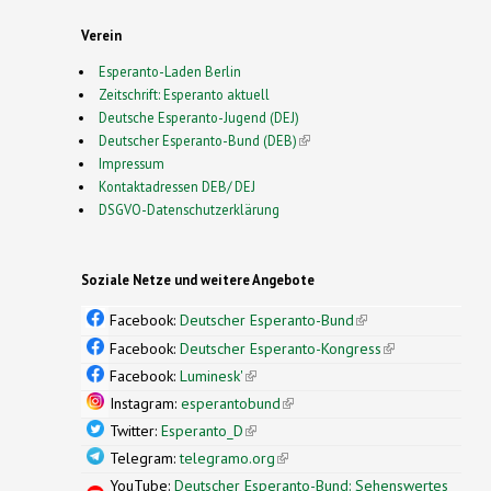
Verein
Esperanto-Laden Berlin
Zeitschrift: Esperanto aktuell
Deutsche Esperanto-Jugend (DEJ)
Deutscher Esperanto-Bund (DEB)
(link is external)
Impressum
Kontaktadressen DEB/ DEJ
DSGVO-Datenschutzerklärung
Soziale Netze und weitere Angebote
Facebook:
Deutscher Esperanto-Bund
(link is
external)
Facebook:
Deutscher Esperanto-Kongress
(link is
external)
Facebook:
Luminesk'
(link is external)
Instagram:
esperantobund
(link is external)
Twitter:
Esperanto_D
(link is external)
Telegram:
telegramo.org
(link is external)
YouTube:
Deutscher Esperanto-Bund: Sehenswertes