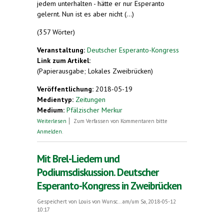
jedem unterhalten - hätte er nur Esperanto
gelernt. Nun ist es aber nicht (...)
(357 Wörter)
Veranstaltung:
Deutscher Esperanto-Kongress
Link zum Artikel:
(Papierausgabe; Lokales Zweibrücken)
Veröffentlichung:
2018-05-19
Medientyp:
Zeitungen
Medium:
Pfälzischer Merkur
über Manchmal braucht es nur einen kleinen
Weiterlesen
Zum Verfassen von Kommentaren bitte
Schubser
Anmelden
.
Mit Brel-Liedern und
Podiumsdiskussion. Deutscher
Esperanto-Kongress in Zweibrücken
Gespeichert von
Louis von Wunsc...
am/um Sa, 2018-05-12
10:17