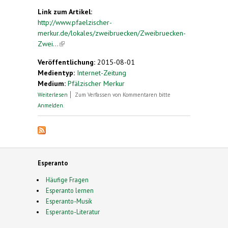
Link zum Artikel:
http://www.pfaelzischer-
merkur.de/lokales/zweibruecken/Zweibruecken-
Zwei...
(link is external)
Veröffentlichung:
2015-08-01
Medientyp:
Internet-Zeitung
Medium:
Pfälzischer Merkur
über Esperanto-Kongress in Boulogne
Weiterlesen
Zum Verfassen von Kommentaren bitte
Anmelden
.
Esperanto
Häufige Fragen
Esperanto lernen
Esperanto-Musik
Esperanto-Literatur