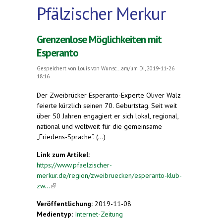
Pfälzischer Merkur
Grenzenlose Möglichkeiten mit
Esperanto
Gespeichert von
Louis von Wunsc...
am/um Di, 2019-11-26
18:16
Der Zweibrücker Esperanto-Experte Oliver Walz
feierte kürzlich seinen 70. Geburtstag. Seit weit
über 50 Jahren engagiert er sich lokal, regional,
national und weltweit für die gemeinsame
„Friedens-Sprache“. (...)
Link zum Artikel:
https://www.pfaelzischer-
merkur.de/region/zweibruecken/esperanto-klub-
zw...
(link is external)
Veröffentlichung:
2019-11-08
Medientyp:
Internet-Zeitung