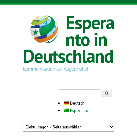
Direkt zum Inhalt
Espera
nto in
Deutschland
Kommunikation auf Augenhöhe!
Suchformular
Suche
Deutsch
Esperanto