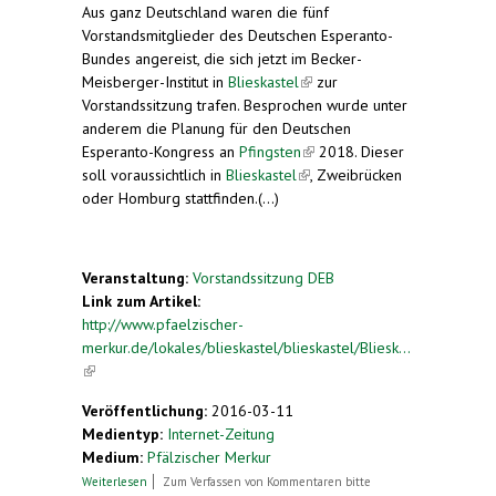
Aus ganz Deutschland waren die fünf
Vorstandsmitglieder des Deutschen Esperanto-
Bundes angereist, die sich jetzt im Becker-
Meisberger-Institut in
Blieskastel
(link is external)
zur
Vorstandssitzung trafen. Besprochen wurde unter
anderem die Planung für den Deutschen
Esperanto-Kongress an
Pfingsten
(link is external)
2018. Dieser
soll voraussichtlich in
Blieskastel
(link is external)
, Zweibrücken
oder Homburg stattfinden.(...)
Veranstaltung:
Vorstandssitzung DEB
Link zum Artikel:
http://www.pfaelzischer-
merkur.de/lokales/blieskastel/blieskastel/Bliesk...
(link is external)
Veröffentlichung:
2016-03-11
Medientyp:
Internet-Zeitung
Medium:
Pfälzischer Merkur
über Esperanto-Bund plant einen Kongress
Weiterlesen
Zum Verfassen von Kommentaren bitte