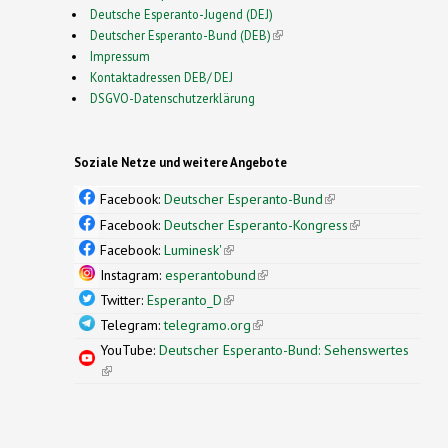
Deutsche Esperanto-Jugend (DEJ)
Deutscher Esperanto-Bund (DEB)
(link is external)
Impressum
Kontaktadressen DEB/ DEJ
DSGVO-Datenschutzerklärung
Soziale Netze und weitere Angebote
Facebook:
Deutscher Esperanto-Bund
(link is
external)
Facebook:
Deutscher Esperanto-Kongress
(link is
external)
Facebook:
Luminesk'
(link is external)
Instagram:
esperantobund
(link is external)
Twitter:
Esperanto_D
(link is external)
Telegram:
telegramo.org
(link is external)
YouTube:
Deutscher Esperanto-Bund: Sehenswertes
(link is external)