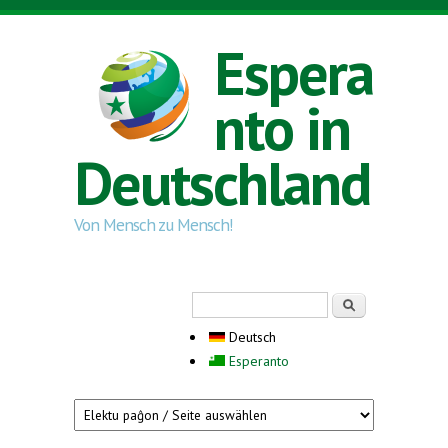
Direkt zum Inhalt
Espera
nto in
Deutschland
Von Mensch zu Mensch!
Suchformular
Suche
Deutsch
Esperanto