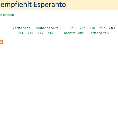
über perelingua: Sprachreisen | lingvaj vojaĝoj
eiterlesen
Seiten
« erste Seite
‹ vorherige Seite
…
236
237
238
239
240
241
242
243
244
…
nächste Seite ›
letzte Seite »