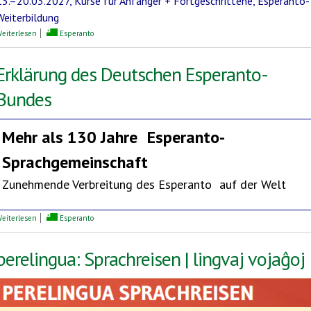
13.–20.03.2027, Kurse für Anfänger + Fortgeschrittene, Esperanto-
Weiterbildung
über Mediterrane Esperanto-Woche
eiterlesen
Esperanto
Erklärung des Deutschen Esperanto-
Bundes
Mehr als 130 Jahre
Esperanto-
Sprachgemeinschaft
Zunehmende Verbreitung des Esperanto auf der Welt
über Erklärung des Deutschen Esperanto-Bundes
eiterlesen
Esperanto
perelingua: Sprachreisen | lingvaj vojaĝoj