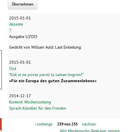
2015-01-01
Akzente
?
Ausgabe l/ZOl5
Gedicht von William Auld. Laut Einleitung:
2015-01-01
Oya
"Kial ni ne povas paroli la saman lingvon?"
»
Für ein Europa des guten Zusammenlebens«
2014-12-17
Kontext: Wochenzeitung
Sprach-Künstler für den Frieden
‹ vorherige
239 von 255
nächste›
Alle Medienecho-Beiträge zeigen