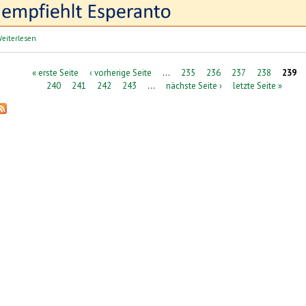
über perelingua: Sprachreisen | lingvaj vojaĝoj
eiterlesen
Seiten
« erste Seite
‹ vorherige Seite
…
235
236
237
238
239
240
241
242
243
…
nächste Seite ›
letzte Seite »