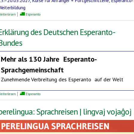
13.–20.03.2027, Kurse für Anfänger + Fortgeschrittene, Esperanto-
Weiterbildung
über Mediterrane Esperanto-Woche
eiterlesen
Esperanto
Erklärung des Deutschen Esperanto-
Bundes
Mehr als 130 Jahre
Esperanto-
Sprachgemeinschaft
Zunehmende Verbreitung des Esperanto auf der Welt
über Erklärung des Deutschen Esperanto-Bundes
eiterlesen
Esperanto
perelingua: Sprachreisen | lingvaj vojaĝoj