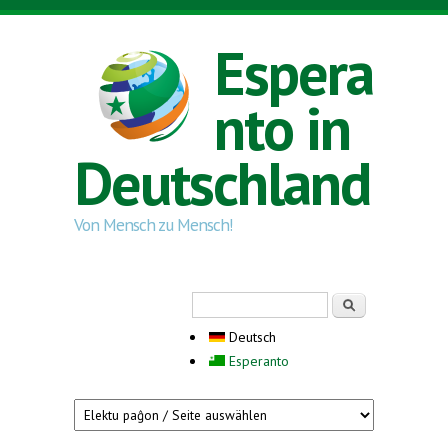
Direkt zum Inhalt
Espera
nto in
Deutschland
Von Mensch zu Mensch!
Suchformular
Suche
Deutsch
Esperanto