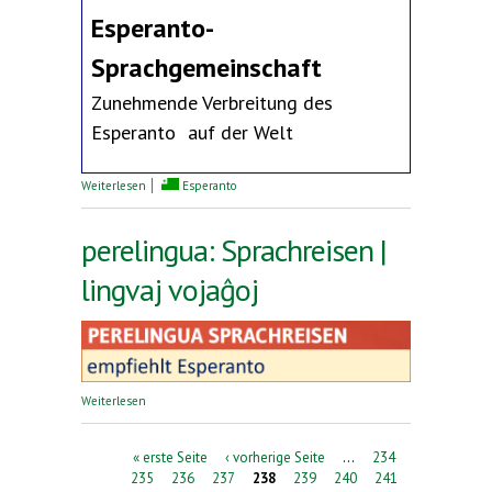
Esperanto-
Sprachgemeinschaft
Zunehmende Verbreitung des
Esperanto auf der Welt
über Erklärung des Deutschen Esperanto-Bundes
Weiterlesen
Esperanto
perelingua: Sprachreisen |
lingvaj vojaĝoj
über perelingua: Sprachreisen | lingvaj vojaĝoj
Weiterlesen
Seiten
« erste Seite
‹ vorherige Seite
…
234
235
236
237
238
239
240
241