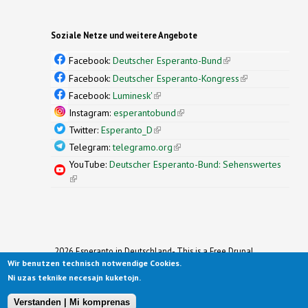
Soziale Netze und weitere Angebote
Facebook:
Deutscher Esperanto-Bund
(link is
external)
Facebook:
Deutscher Esperanto-Kongress
(link is
external)
Facebook:
Luminesk'
(link is external)
Instagram:
esperantobund
(link is external)
Twitter:
Esperanto_D
(link is external)
Telegram:
telegramo.org
(link is external)
YouTube:
Deutscher Esperanto-Bund: Sehenswertes
(link is external)
2026 Esperanto in Deutschland- This is a Free Drupal
Theme
Wir benutzen technisch notwendige Cookies.
Ported to Drupal for the Open Source Community by
Ni uzas teknike necesajn kuketojn.
Drupalizing
(link is external)
, a Project of
More than (just) Themes
(link is
.
Original design by
Simple Themes
.
(link is
external)
Verstanden | Mi komprenas