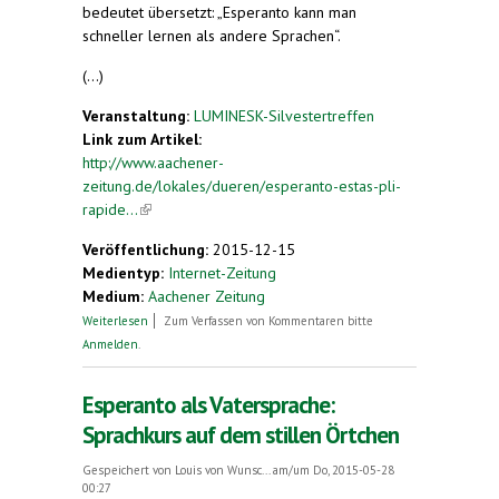
bedeutet übersetzt: „Esperanto kann man
schneller lernen als andere Sprachen“.
(...)
Veranstaltung:
LUMINESK-Silvestertreffen
Link zum Artikel:
http://www.aachener-
zeitung.de/lokales/dueren/esperanto-estas-pli-
rapide...
(link is external)
Veröffentlichung:
2015-12-15
Medientyp:
Internet-Zeitung
Medium:
Aachener Zeitung
über "Esperanto estas pli rapide lernebla ol aliaj
Weiterlesen
Zum Verfassen von Kommentaren bitte
lingvoj“
Anmelden
.
Esperanto als Vatersprache:
Sprachkurs auf dem stillen Örtchen
Gespeichert von
Louis von Wunsc...
am/um Do, 2015-05-28
00:27