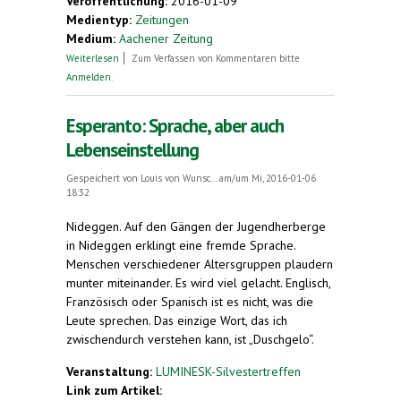
Veröffentlichung:
2016-01-09
Medientyp:
Zeitungen
Medium:
Aachener Zeitung
über Sprache und Lebenseinstellung
Weiterlesen
Zum Verfassen von Kommentaren bitte
Anmelden
.
Esperanto: Sprache, aber auch
Lebenseinstellung
Gespeichert von
Louis von Wunsc...
am/um Mi, 2016-01-06
18:32
Nideggen.
Auf den Gängen der Jugendherberge
in Nideggen erklingt eine fremde Sprache.
Menschen verschiedener Altersgruppen plaudern
munter miteinander. Es wird viel gelacht. Englisch,
Französisch oder Spanisch ist es nicht, was die
Leute sprechen. Das einzige Wort, das ich
zwischendurch verstehen kann, ist „Duschgelo“.
Veranstaltung:
LUMINESK-Silvestertreffen
Link zum Artikel: