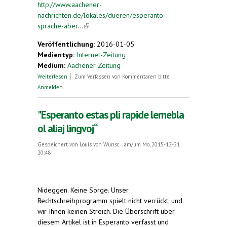
http://www.aachener-
nachrichten.de/lokales/dueren/esperanto-
sprache-aber...
(link is external)
Veröffentlichung:
2016-01-05
Medientyp:
Internet-Zeitung
Medium:
Aachener Zeitung
über Esperanto: Sprache, aber auch
Weiterlesen
Zum Verfassen von Kommentaren bitte
Lebenseinstellung
Anmelden
.
"Esperanto estas pli rapide lernebla
ol aliaj lingvoj“
Gespeichert von
Louis von Wunsc...
am/um Mo, 2015-12-21
20:48
Nideggen.
Keine Sorge. Unser
Rechtschreibprogramm spielt nicht verrückt, und
wir Ihnen keinen Streich. Die Überschrift über
diesem Artikel ist in Esperanto verfasst und