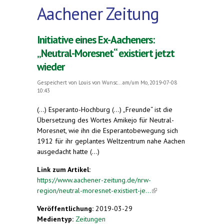
Aachener Zeitung
Initiative eines Ex-Aacheners:
„Neutral-Moresnet“ existiert jetzt
wieder
Gespeichert von
Louis von Wunsc...
am/um Mo, 2019-07-08
10:43
(...) Esperanto-Hochburg (...) „Freunde“ ist die
Übersetzung des Wortes Amikejo für Neutral-
Moresnet, wie ihn die Esperantobewegung sich
1912 für ihr geplantes Weltzentrum nahe Aachen
ausgedacht hatte (...)
Link zum Artikel:
https://www.aachener-zeitung.de/nrw-
region/neutral-moresnet-existiert-je...
(link is
external)
Veröffentlichung:
2019-03-29
Medientyp:
Zeitungen