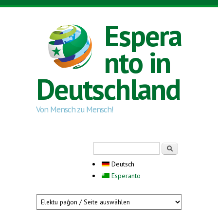
Direkt zum Inhalt
Espera
nto in
Deutschland
Von Mensch zu Mensch!
Suchformular
Suche
Deutsch
Esperanto