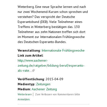
Winterberg.
Eine neue Sprache lernen und nach
nur zwei Wochenend-Kursen schon sprechen und
verstehen? Das verspricht der Deutsche
Esperantobund (DEB). Viele Teilnehmer eines
Treffens in Winterberg bestätigen das. 130
Teilnehmer aus zehn Nationen treffen sich dort
im Moment zur Internationalen Frühlingswoche
des Deutschen Esperanto-Bundes.
Veranstaltung:
Internationale Frühlingswoche
Link zum Artikel:
http://www.aachener-
zeitung.de/ratgeber/bildung-beruf/esperanto-
als-vate...
(link is external)
Veröffentlichung:
2015-04-09
Medientyp:
Zeitungen
Medium:
Aachener Zeitung
über Esperanto als Vatersprache: Sprachkurs auf
Weiterlesen
Zum Verfassen von Kommentaren bitte
dem stillen Örtchen
Anmelden
.