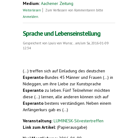
Medium:
Aachener Zeitung
über Initiative eines Ex-Aacheners: „Neutral-
Weiterlesen
Zum Verfassen von Kommentaren bitte
Moresnet“ existiert jetzt wieder
Anmelden
.
Sprache und Lebenseinstellung
Gespeichert von
Louis von Wunsc...
am/um Sa, 2016-01-09
12:34
(...) treffen sich auf Einladung des deutschen
Esperanto
-Bundes 45 Männer und Frauen (...) in
Nideggen, um ihre Liebe zur Kunstsprache
Esperanto
zu leben. Fünf Teilnehmer möchten
diese (...) lernen, alle anderen können sich auf
Esperanto
bestens verständigen. Neben einem
Anfängerkurs gab es (...)
Veranstaltung:
LUMINESK-Silvestertreffen
Link zum Artikel:
(Papierausgabe)