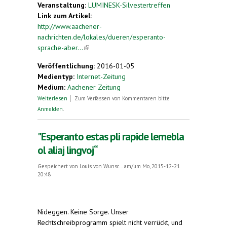
Veranstaltung:
LUMINESK-Silvestertreffen
Link zum Artikel:
http://www.aachener-
nachrichten.de/lokales/dueren/esperanto-
sprache-aber...
(link is external)
Veröffentlichung:
2016-01-05
Medientyp:
Internet-Zeitung
Medium:
Aachener Zeitung
über Esperanto: Sprache, aber auch
Weiterlesen
Zum Verfassen von Kommentaren bitte
Lebenseinstellung
Anmelden
.
"Esperanto estas pli rapide lernebla
ol aliaj lingvoj“
Gespeichert von
Louis von Wunsc...
am/um Mo, 2015-12-21
20:48
Nideggen.
Keine Sorge. Unser
Rechtschreibprogramm spielt nicht verrückt, und