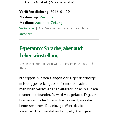
Link zum Artikel:
(Papierausgabe)
Veröffentlichung:
2016-01-09
Medientyp:
Zeitungen
Medium:
Aachener Zeitung
über Sprache und Lebenseinstellung
Weiterlesen
Zum Verfassen von Kommentaren bitte
Anmelden
.
Esperanto: Sprache, aber auch
Lebenseinstellung
Gespeichert von
Louis von Wunsc...
am/um Mi, 2016-01-06
18:32
Nideggen.
Auf den Gängen der Jugendherberge
in Nideggen erklingt eine fremde Sprache.
Menschen verschiedener Altersgruppen plaudern
munter miteinander. Es wird viel gelacht. Englisch,
Französisch oder Spanisch ist es nicht, was die
Leute sprechen. Das einzige Wort, das ich
zwischendurch verstehen kann, ist „Duschgelo“.