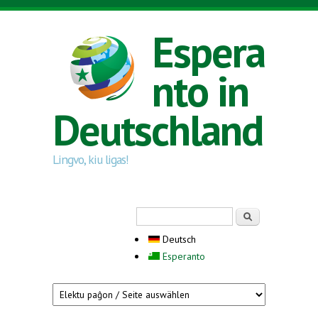
Direkt zum Inhalt
Espera
nto in
Deutschland
Lingvo, kiu ligas!
Suchformular
Suche
Deutsch
Esperanto