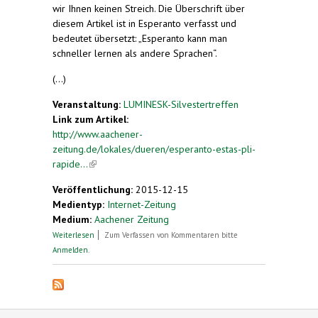
wir Ihnen keinen Streich. Die Überschrift über
diesem Artikel ist in Esperanto verfasst und
bedeutet übersetzt: „Esperanto kann man
schneller lernen als andere Sprachen“.
(...)
Veranstaltung:
LUMINESK-Silvestertreffen
Link zum Artikel:
http://www.aachener-
zeitung.de/lokales/dueren/esperanto-estas-pli-
rapide...
(link is external)
Veröffentlichung:
2015-12-15
Medientyp:
Internet-Zeitung
Medium:
Aachener Zeitung
über "Esperanto estas pli rapide lernebla ol aliaj
Weiterlesen
Zum Verfassen von Kommentaren bitte
lingvoj“
Anmelden
.