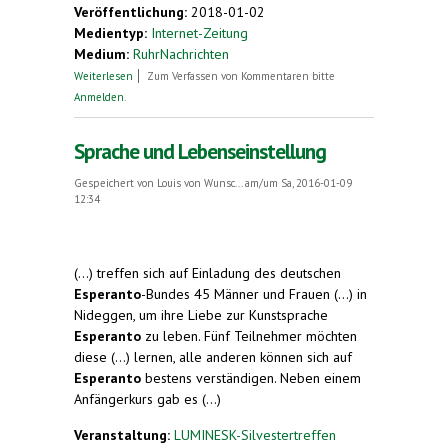
Veröffentlichung:
2018-01-02
Medientyp:
Internet-Zeitung
Medium:
RuhrNachrichten
über Treffen in Haltern. Esperanto ist mehr als
Weiterlesen
Zum Verfassen von Kommentaren bitte
nur eine Plansprache
Anmelden
.
Sprache und Lebenseinstellung
Gespeichert von
Louis von Wunsc...
am/um Sa, 2016-01-09
12:34
(...) treffen sich auf Einladung des deutschen
Esperanto
-Bundes 45 Männer und Frauen (...) in
Nideggen, um ihre Liebe zur Kunstsprache
Esperanto
zu leben. Fünf Teilnehmer möchten
diese (...) lernen, alle anderen können sich auf
Esperanto
bestens verständigen. Neben einem
Anfängerkurs gab es (...)
Veranstaltung:
LUMINESK-Silvestertreffen