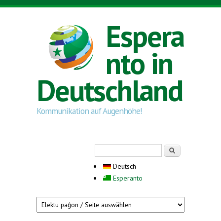
Direkt zum Inhalt
Espera
nto in
Deutschland
Kommunikation auf Augenhöhe!
Suchformular
Suche
Deutsch
Esperanto