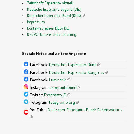
Zeitschrift: Esperanto aktuell
Deutsche Esperanto-Jugend (DEJ)
Deutscher Esperanto-Bund (DEB)
(link is external)
Impressum
Kontaktadressen DEB/ DEJ
DSGVO-Datenschutzerklärung
Soziale Netze und weitere Angebote
Facebook:
Deutscher Esperanto-Bund
(link is
external)
Facebook:
Deutscher Esperanto-Kongress
(link is
external)
Facebook:
Luminesk'
(link is external)
Instagram:
esperantobund
(link is external)
Twitter:
Esperanto_D
(link is external)
Telegram:
telegramo.org
(link is external)
YouTube:
Deutscher Esperanto-Bund: Sehenswertes
(link is external)